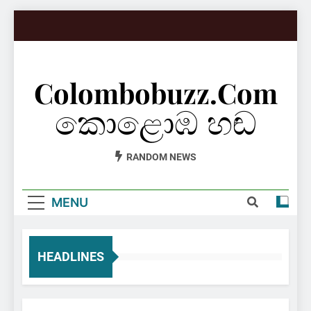
Skip
to
content
Colombobuzz.com
කොළොඹ හඬ
RANDOM NEWS
MENU
HEADLINES