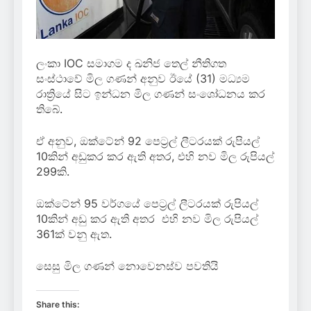
ලංකා IOC සමාගම ද ඛනිජ තෙල් නීතිගත
සංස්ථාවේ මිල ගණන් අනුව ඊයේ (31) මධ්‍යම
රාත්‍රියේ සිට ඉන්ධන මිල ගණන් සංශෝධනය කර
තිබේ.
ඒ අනුව, ඔක්ටේන් 92 පෙට්‍රල් ලීටරයක් රුපියල්
10කින් අඩුකර කර ඇති අතර, එහි නව මිල රුපියල්
299කි.
ඔක්ටේන් 95 වර්ගයේ පෙට්‍රල් ලීටරයක් රුපියල්
10කින් අඩු කර ඇති අතර එහි නව මිල රුපියල්
361ක් වනු ඇත.
සෙසු මිල ගණන් නොවෙනස්ව පවතියි
Share this: