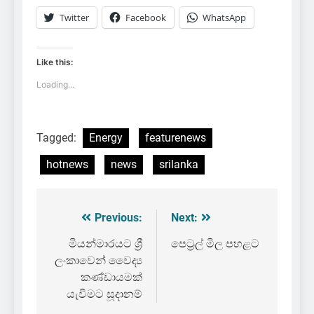
Twitter
Facebook
WhatsApp
Like this:
Loading...
Tagged:
Energy
featurenews
hotnews
news
srilanka
Previous:
Next:
Post
navigation
මියන්මාරයට ශ්‍රී
පෙට්‍රල් මිල පහළට
ලංකාවෙන් වෛද්‍ය
කණ්ඩායමක්
යැවීමට සූදානම්