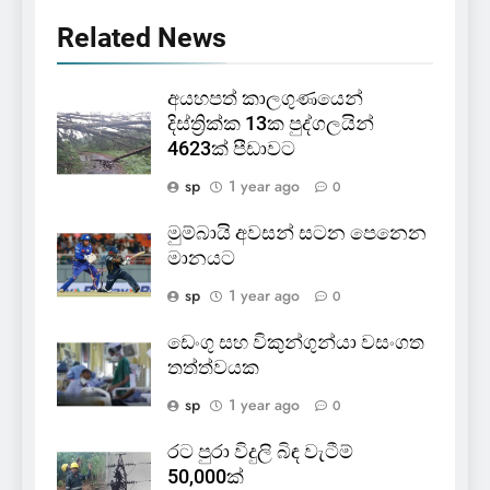
Related News
අයහපත් කාලගුණයෙන්
දිස්ත්‍රික්ක 13ක පුද්ගලයින්
4623ක් පීඩාවට
sp
1 year ago
0
මුම්බායි අවසන් සටන පෙනෙන
මානයට
sp
1 year ago
0
ඩෙංගු සහ විකුන්ගුන්යා වසංගත
තත්ත්වයක
sp
1 year ago
0
රට පුරා විදුලි බිඳ වැටීම්
50,000ක්