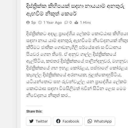
දිස්ත්‍රික්ක කිහිපයක් සඳහා නායයාම් අනතුරු
ඇඟවීම් නිකුත් කෙරේ
Sp
1 Year Ago
0
1 Mins
දිස්ත්‍රික්කට අදාළ ප්‍රාදේශිය ලේකම් කොට්ඨාස කිහිපය
සඳහා නාය යාම් අනතුරු ඇඟවීමේ නිවේදනයක් නිකුත
කිරීමට ජාතික ගොඩනැගිලි පර්යේෂණ සංවිධානය
පියවර ගෙන තිබේ. ඒ අනුව ගාල්ල දිස්ත්‍රික්කයේ
ඇල්පිටිය, කළුතර දිස්ත්‍රික්කයේ පාලින්දනුවර, මහනුව
දිස්ත්‍රික්කයේ ගඟ ඉහළ කෝරළය, පස්බාගේ කෝරළය
කෑගල්ල දිස්ත්‍රික්කයේ අරනායක, බුලත්කොහුපිටිය,
යටියන්තොට සහ රුවන්වැල්ල යන ප්‍රාදේශීය ලේකම්
කොට්ඨාස සඳහා විමසිලිමත් බවින් සිටින ලෙස මෙම
නිවේදනය නිකුත් කර…
Share this:
Twitter
Facebook
WhatsApp