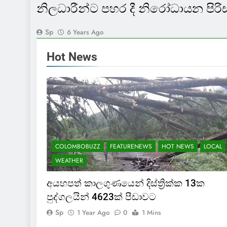
නිලධාරීන්ට පහර දී නිරෝධායන පිරිස
Sp
6 Years Ago
Hot News
COLOMBOBUZZ
FEATURENEWS
HOT NEWS
LOCAL
WEATHER
අයහපත් කාලගුණයෙන් දිස්ත්‍රික්ක 13ක
පුද්ගලයින් 4623ක් පීඩාවට
Sp
1 Year Ago
0
1 Mins