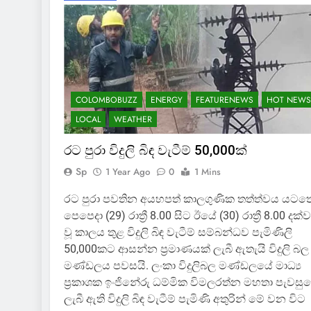
COLOMBOBUZZ
ENERGY
FEATURENEWS
HOT NEWS
LOCAL
WEATHER
රට පුරා විදුලි බිඳ වැටීම් 50,000ක්
Sp
1 Year Ago
0
1 Mins
රට පුරා පවතින අයහපත් කාලගුණික තත්ත්වය යටත
පෙපෙදා (29) රාත්‍රී 8.00 සිට ඊයේ (30) රාත්‍රී 8.00 දක්ව
වූ කාලය තුළ විදුලි බිඳ වැටීම් සම්බන්ධව පැමිණිලි
50,000කට ආසන්න ප්‍රමාණයක් ලැබී ඇතැයි විදුලි බල
මණ්ඩලය පවසයි. ලංකා විදුලිබල මණ්ඩලයේ මාධ්‍ය
ප්‍රකාශක ඉංජිනේරු ධම්මික විමලරත්න මහතා පැවසු
ලැබී ඇති විදුලි බිඳ වැටීම් පැමිණි අතුරින් මේ වන විට