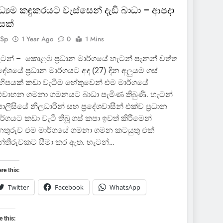
ධ්‍යම කඳුකරයට වැස්සෙන් දැඩි බාධා – ආපදා
ැසක්
Sp
1 Year Ago
0
1 Mins
ටන් – කොළඹ ප්‍රධාන මාර්ගයේ හැටන් ෂැනන් වත්ත
‍රදේශයේ ප්‍රධාන මාර්ගයට අද (27) දින අලුයම ගස්
හිපයක් කඩා වැටීම හේතුවෙන් එම මාර්ගයේ
වාහන ගමනා ගමනයට බාධා පැමිණ තිබුණි. හැටන්
ලීසියේ නිලධාරින් සහ ප්‍රදේශවාසීන් එක්ව ප්‍රධාන
ර්ගයට කඩා වැටී තිබූ ගස් කපා ඉවත් කිරීමෙන්
තුරුව එම මාර්ගයේ ගමනා ගමන කටයුතු එක්
්තීරුවකට සීමා කර ඇත. හැටන්…
re this:
Twitter
Facebook
WhatsApp
e this: