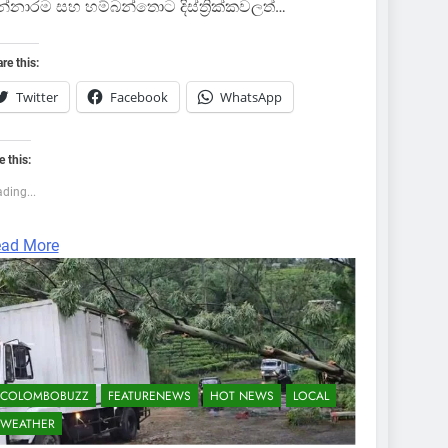
්නාරම සහ හම්බන්තොට දිස්ත්‍රික්කවලත්…
re this:
Twitter
Facebook
WhatsApp
e this:
ding...
ad More
COLOMBOBUZZ
FEATURENEWS
HOT NEWS
LOCAL
WEATHER