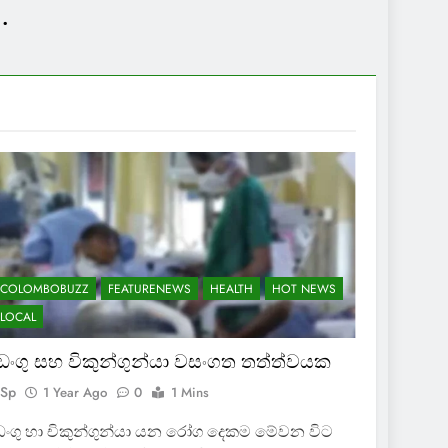
.
COLOMBOBUZZ
FEATURENEWS
HEALTH
HOT NEWS
LOCAL
ෙංගු සහ විකුන්ගුන්යා වසංගත තත්ත්වයක
Sp
1 Year Ago
0
1 Mins
ංගු හා චිකුන්ගුන්යා යන රෝග දෙකම මේවන විට