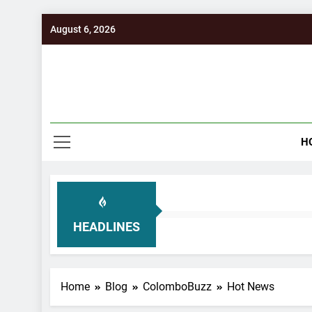
Skip
August 6, 2026
to
content
H
HEADLINES
Home
Blog
ColomboBuzz
Hot News