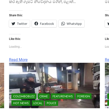
කර ඇති ගැසට් නිවේදනය මගින්, පළාත්…
මන
Share this:
Sha
Twitter
Facebook
WhatsApp
Like this:
Lik
Loading...
Loa
Read More
Re
COLOMBOBUZZ
CRIME
FEATURENEWS
FOREIGN
HOT NEWS
LOCAL
POLICE