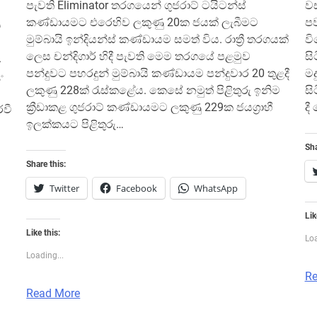
පැවති Eliminator තරගයෙන් ගුජරාට් ටයිටන්ස්
වස
කණ්ඩායමට එරෙහිව ලකුණු 20ක ජයක් ලැබීමට
පව
ස
මුම්බායි ඉන්දියන්ස් කණ්ඩායම සමත් විය. රාත්‍රී තරගයක්
වි
ලෙස චන්දිගාර් හිදී පැවති මෙම තරගයේ පළමුව
ස
.
පන්දුවට පහරදුන් මුම්බායි කණ්ඩායම පන්දුවාර 20 තුළදී
මද
ං
ලකුණු 228ක් රැස්කළේය. කෙසේ නමුත් පිළිතුරු ඉනිම
සි
ක්‍රීඩාකළ ගුජරාට් කණ්ඩායමට ලකුණු 229ක ජයග්‍රාහී
ද
රවී
ඉලක්කයට පිළිතුරු…
Sha
Share this:
Twitter
Facebook
WhatsApp
Lik
Like this:
Loa
Loading...
Re
Read More