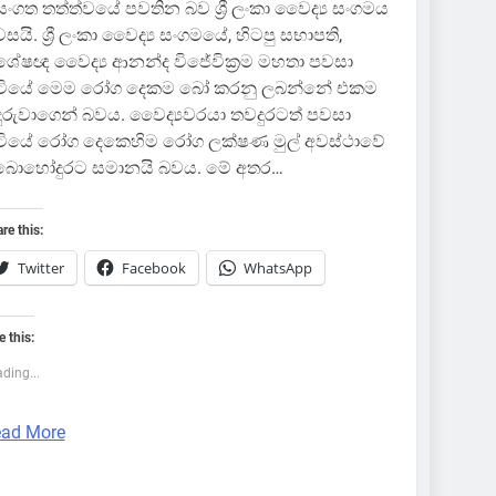
ංගත තත්ත්වයේ පවතින බව ශ්‍රී ලංකා වෛද්‍ය සංගමය
සයි. ශ්‍රී ලංකා වෛද්‍ය සංගමයේ, හිටපු සභාපති,
ශේෂඥ වෛද්‍ය ආනන්ද විජේවික්‍රම මහතා පවසා
ිටියේ මෙම රෝග දෙකම බෝ කරනු ලබන්නේ එකම
ුරුවාගෙන් බවය. වෛද්‍යවරයා තවදුරටත් පවසා
ටියේ රෝග දෙකෙහිම රෝග ලක්ෂණ මුල් අවස්ථාවේ
ී බොහෝදුරට සමානයි බවය. මේ අතර…
re this:
Twitter
Facebook
WhatsApp
e this:
ding...
ad More