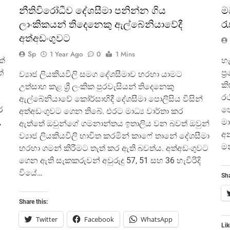
නීතිවිරෝධීව දේශසීමා පනින්න ගිය
ම
ලාංකිකයන් තිදෙනෙකු ඇල්බේනියාවේදී
ර
අත්අඩංගුවට
Sp
1 Year Ago
0
1 Mins
ක්
හැ
්
ප්
ව්‍යාජ ලියකියවිලි සමග දේශසීමාව හරහා යාමට
කි
උත්සාහ කළ ශ්‍රී ලංකික පුරවැසියන් තිදෙනෙකු
රථ
ඇල්බේනියාවේ කෝර්සාහිදී දේශසීමා පොලිසිය විසින්
ර
පො
අත්අඩංගුවට ගෙන තිබේ. එරට මාධ්‍ය වාර්තා කර
,
මා
ඇත්තේ ඔවුන්ගේ ගමනාන්තය ඉතාලිය වන බවත් ඔවුන්
අන
ව්‍යාජ ලියකියවිලි භාවිත කරමින් කාෆේ තානේ දේශසීමා
මන
හරහා ගමන් කිරීමට තැත් කර ඇති බවත්ය. අත්අඩංගුවට
ගෙන ඇති සැකකරුවන් අවුරුදු 57, 51 සහ 36 හැවිරිදි
වියේ…
Sha
Share this:
Twitter
Facebook
WhatsApp
Lik