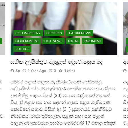
COLOMBOBUZZ
ELECTION
FEATURENEWS
GOVERNMENT
HOT NEWS
LOCAL
PARLIMENT
POLITICS
සභික ලැයිස්තුව ඇතුළත් ගැසට් පත්‍රය අද
අද
Sp
1 Year Ago
0
1 Mins
ේ
මෙවර පළාත් පාලන මැතිවරණයෙන් තේරීපත්වූ
අද
ා
සභිකයින්ගේ නම් මැතිවරණ කොමිසම වෙත භාරදීමට
පළ
ලබාදී තිබු කාලය ඊයේ (30) මධ්‍යම රාත්‍රියෙන් අවසන්
වැ
විය. ඒ අනුව එම නම් සඳහන් ගැසට් පත්‍රය මැතිවරණ
වි
කොමිෂන් සභාව විසින් අද (31) ප්‍රකාශයට පත්කිරීමට
සහ
වේ
නියමිතය. රාජ්‍ය පරිපාලන, පළාත් සභා සහ පළාත්
සහ
පාලන අමාත්‍යවරයා පසුගිය පෙබරවාරි 17 වනදා නිකුත්
වැ