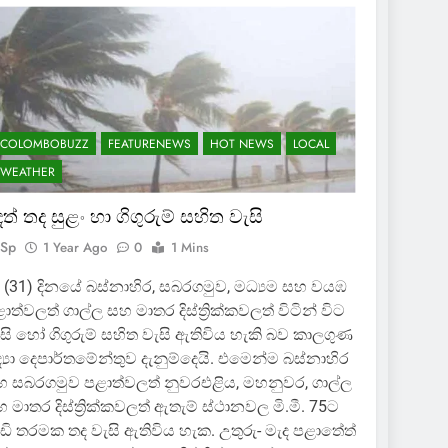
COLOMBOBUZZ
FEATURENEWS
HOT NEWS
LOCAL
WEATHER
ත් තද සුළං හා ගිගුරුම් සහිත වැසි
Sp
1 Year Ago
0
1 Mins
 (31) දිනයේ බස්නාහිර, සබරගමුව, මධ්‍යම සහ වයඹ
ාත්වලත් ගාල්ල සහ මාතර දිස්ත්‍රික්කවලත් විටින් විට
සි හෝ ගිගුරුම් සහිත වැසි ඇතිවිය හැකි බව කාලගුණ
ද්‍යා දෙපාර්තමේන්තුව දැනුම්දෙයි. එමෙන්ම බස්නාහිර
 සබරගමුව පළාත්වලත් නුවරඑළිය, මහනුවර, ගාල්ල
 මාතර දිස්ත්‍රික්කවලත් ඇතැම් ස්ථානවල මි.මී. 75ට
ඩි තරමක තද වැසි ඇතිවිය හැක. උතුරු- මැද පළාතේත්