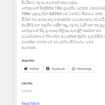
දිවයිනට බලපෑ අයහපත් කාලගුණය
හේතුවෙන් දිස්ත්‍රික්ක 13ක ප්‍රදේශීය ලේකම් කොට්ඨා
104ක පුද්ගලයින් 4,623ක් මේ වනවිට පීඩාවට පත්ව
සිටින බව ආපදා කලමණාකරන මධ්‍යස්ථානය පවසයි
අද (31) සහ පසුගිය දෙදින තුළ බලපෑ වැසි සහ තද සුළ
හේතුවෙන් සිදු වූ ආපදා පිළිබඳ පැහැදිලි කරමින් එම
මධ්‍යස්ථානයේ නියෝජ්‍ය අධ්‍යක්ෂක (පූර්ව දැනුම්දීම්) 
ජයරත්න මහතා මේ බව දන්වා සිටියේය. මෙම
අයහපත්…
Share this:
Twitter
Facebook
WhatsApp
Like this:
Loading...
Read More