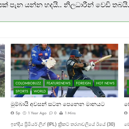
ක් පැන යන්න හදයි.. නිලධාරීන් වෙඩි තබයි.
COLOMBOBUZZ
FEATURENEWS
FOREIGN
HOT NEWS
SPORTS
WORLD
මුම්බායි අවසන් සටන පෙනෙන මානයට
ඩ
Sp
1 Year Ago
0
1 Mins
ඉන්දීය ප්‍රිමියර් ලීග් (IPL) ක්‍රිකට් තරගාවලියේ ඊයේ (30)
ඩෙ