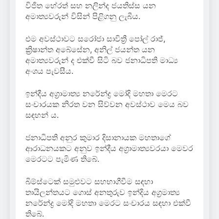
විජිත හේරත් සහ නලින්ද ජයතිස්ස යන
අමාත්‍යවරුන් විසින් පිළිගනු ලැබීය.
එම අවස්ථාවට සරෝජා සාවිත්‍රී පෝල් රාජ්,
ක්‍රිෂාන්ත අබේසේන, අනිල් ජයන්ත යන
අමාත්‍යවරුන් ද එක්වී සිටි බව ජනාධිපති මාධ්‍ය
අංශය පැවසීය.
ඉන්දීය අග්‍රාමාත්‍ය නරේන්ද්‍ර මෝදි මහතා මෙරට
සංචාරයක නිරත වන සිව්වන අවස්ථාව මෙය බව
සඳහන් ය.
ජනාධිපති අනුර කුමාර දිසානායක මහතාගේ
ආරාධනයකට අනුව ඉන්දීය අග්‍රාමාත්‍යවරයා මෙවර
මෙරටට පැමි‍ණ තිබේ.
බිම්ස්ටෙක් සමුළුවට සහභාගීවීම සඳහා
තායිලන්තයට ගොස් අනතුරුව ඉන්දිය අග්‍රමාත්‍ය
නරේන්ද්‍ර මෝදි මහතා මෙරට සංචාරය සඳහා එක්වී
තිබේ.