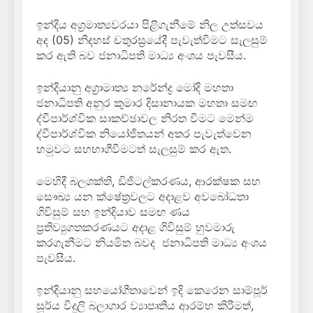
ඉන්දිය අග්‍රමාත්‍යවරයා පිළිගැනීමේ නිල උත්සවය
අද (05) නිදහස් චතුරස්‍රයේදී පැවැත්වීමට සැලසුම්
කර ඇති බව ජනාධිපති මාධ්‍ය අංශය පැවසීය.
ඉන්දියානු අග්‍රාමාත්‍ය නරේන්ද්‍ර මෝදි මහතා
ජනාධිපති අනුර කුමාර දිසානායක මහතා සමඟ
ද්වීපාර්ශ්වික සාකච්ඡාවල නිරත වීමට මෙන්ම
ද්වීපාර්ශ්වික නියෝජිතයන් අතර පැවැත්වෙන
හමුවට සහභාගීවීමටත් සැලසුම් කර ඇත.
මෙහිදී බලශක්ති, ඩිජිටල්කරණය, ආරක්ෂක සහ
සෞඛ්‍ය යන ක්ෂේත්‍රවලට අදාළව අවබෝධතා
ගිවිසුම් සහ ඉන්දියාව සමඟ ණය
ප්‍රතිව්‍යුගතකරණයට අදාළ ගිවිසුම් හුවමාරු
කරගැනීමට නියමිත බවද ජනාධිපති මාධ්‍ය අංශය
පැවසීය.
ඉන්දියානු සහයෝගීතාවෙන් ඉදි කෙරෙන සාම්පූර්
සූර්ය විදුලි බලාගාර ව්‍යාපෘතිය ආරම්භ කිරීමත්,