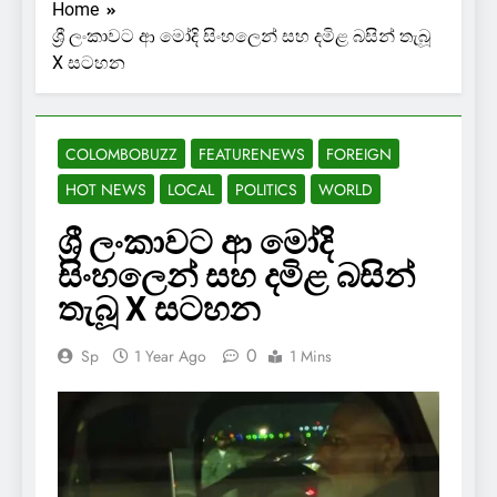
Home
ශ්‍රී ලංකාවට ආ මෝදි සිංහලෙන් සහ දමිළ බසින් තැබූ
X සටහන
COLOMBOBUZZ
FEATURENEWS
FOREIGN
HOT NEWS
LOCAL
POLITICS
WORLD
ශ්‍රී ලංකාවට ආ මෝදි
සිංහලෙන් සහ දමිළ බසින්
තැබූ X සටහන
0
Sp
1 Year Ago
1 Mins