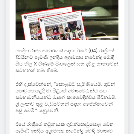
තෙදින රාජ්‍ය සංචාරයක් සඳහා ඊයේ (04) රාත්‍රියේ
දිවයිනට පැමිණි ඉන්දීය අග්‍රාමාත්‍ය නරේන්ද්‍ර මෝදි
සිය නිල X ගිණුමේ සිංහලෙන් සහ දමිළ භාෂාවෙන්
සටහනක් තබා තිබේ.
එහි දැක්වෙන්නේ, “කොළඹට පැමිණියෙමි. ගුවන්
තොටුපොළේදී මා පිළිගත් අමාත්‍යවරුන්ට සහ
සම්භාවනීයයන්ට මාගේ කෘතවේදිත්වය පිරිනමමි.
ශ්‍රී ලංකාව තුළ වැඩසටහන් සඳහා අපේක්ෂාවෙන්
පසු වෙමි.” යනුවෙනි.
ඊයේ රාත්‍රියේ කටුනායක ගුවන්තොටුපොළ වෙත
පැමිණි ඉන්දීය අග්‍රාමාත්‍ය නරේන්ද්‍ර මෝදි මහතාව