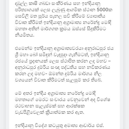
දඹුල්ල කෘෂි ගබඩා සංකීර්ණය සහ ඉන්දියානු
පරිත්‍යාගයක් ලෙස ලැබුණු ආගමික ස්ථාන 5000ක
සෙවිලි මත සූර්ය පැනල සවි කිරීමේ ව්‍යාපෘතිය
විවෘත කිරීමත් ඉන්දියානු අග්‍රාමාත්‍ය නරේන්ද්‍ර මෝදි
මහතා අතින් මාර්ගගත ක්‍රමය ඔස්සේ සිදුකිරීමට
නියමිතය.
එමෙන්ම ඉන්දියානු අග්‍රාමාත්‍යවරයා අනුරාධපුර ජය
ශ්‍රී මහා බෝ සමිඳුන් වැඳපුදා ගැනීමටත්, ඉන්දියානු
රජයේ ප්‍රදානයක් ලෙස ස්ථාපිත කරන ලද මහව –
අනුරාධපුර දුම්රිය සංඥා පද්ධතිය සහ නවීකරණය
කරන ලද මහව- ඕමන්ත දුම්රිය මාර්ගය නිල
වශයෙන් විවෘත කිරීමටත් සැලසුම් කර තිබේ.
මේ අතර ඉන්දීය අග්‍රාමාත්‍ය නරේන්ද්‍ර මෝදි
මහතාගේ මෙරට සංචාරය වෙනුවෙන් අද විශේෂ
රථවාහන සැලැස්මක් සහ ආරක්ෂක
වැඩපිළිවෙලක් ක්‍රියාත්මක කර ඇත.
ඉන්දියානු විදේශ කටයුතු අමාත්‍ය ආචාර්ය එස්.