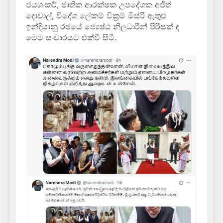
ජයශංකර්, ජාතික ආරක්ෂක උපදේශක අජිත්
දොවාල්, විදේශ ලේකම් වික්‍රම් මිස්රි ඇතුළු
ඉන්දියානු රජයේ ජ්‍යෙෂ්ඨ නිලධාරීන් පිරිසක් ද
මෙම සංචාරයට එක්වී සිටී.