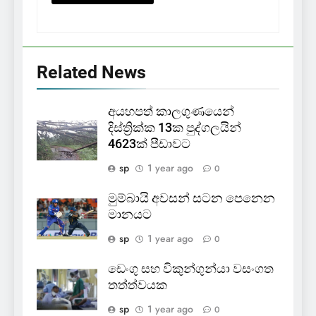
Related News
අයහපත් කාලගුණයෙන්
දිස්ත්‍රික්ක 13ක පුද්ගලයින්
4623ක් පීඩාවට
sp
1 year ago
0
මුම්බායි අවසන් සටන පෙනෙන
මානයට
sp
1 year ago
0
ඩෙංගු සහ විකුන්ගුන්යා වසංගත
තත්ත්වයක
sp
1 year ago
0