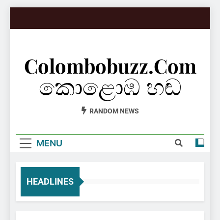
Skip
to
content
Colombobuzz.com
කොළොඹ හඬ
RANDOM NEWS
MENU
HEADLINES