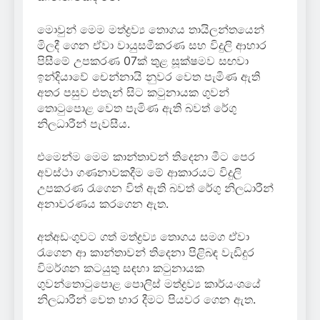
මොවුන් මෙම මත්ද්‍රව්‍ය තොගය තායිලන්තයෙන්
මිලදී ගෙන ඒවා වායුසමීකරණ සහ විදුලි ආහාර
පිසීමේ උපකරණ 07ක් තුළ සූක්ෂමව සඟවා
ඉන්දියාවේ චෙන්නායි නුවර වෙත පැමිණ ඇති
අතර පසුව එතැන් සිට කටුනායක ගුවන්
තොටුපොළ වෙත පැමිණ ඇති බවත් රේගු
නිලධාරීන් පැවසීය.
එමෙන්ම මෙම කාන්තාවන් තිදෙනා මීට පෙර
අවස්ථා ගණනාවකදීම මේ ආකාරයට විදුලි
උපකරණ රැගෙන විත් ඇති බවත් රේගු නිලධාරීන්
අනාවරණය කරගෙන ඇත.
අත්අඩංගුවට ගත් මත්ද්‍රව්‍ය තොගය සමග ඒවා
රැගෙන ආ කාන්තාවන් තිදෙනා පිළිබඳ වැඩිදුර
විමර්ශන කටයුතු සඳහා කටුනායක
ගුවන්තොටුපොළ පොලිස් මත්ද්‍රව්‍ය කාර්යංශයේ
නිලධාරීන් වෙත භාර දීමට පියවර ගෙන ඇත.