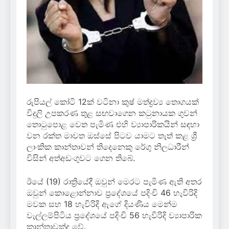
රුපියල් කෝටි 12ක් වටිනා කුෂ් මත්ද්‍රව්‍ය තොගයක්
විදුලි උපකරණ තුළ සඟවාගෙන කටුනායක ගුවන්
තොටුපොළ වෙත පැමිණ එහි ව්‍යාපාරිකයින් සඳහා
වන රක්ත මාවත ඔස්සේ පිටව යාමට තැත් කළ ශ්‍රී
ලාංකික කාන්තාවන් තිදෙනෙකු රේගු නිලධාරීන්
විසින් අත්අඩංගුවට ගෙන තිබේ.
ඊයේ (19) රාත්‍රියේදී ඔවුන් මෙරට පැමිණ ඇති අතර
ඔවුන් කොළොන්නාව ප්‍රදේශයේ පදිංචි 46 හැවිරිදි
මවක සහ 18 හැවිරිදි ඇගේ දියණිය මෙන්ම
වැල්ලම්පිටිය ප්‍රදේශයේ පදිංචි 56 හැවිරිදි ව්‍යාපාරික
කාන්තාවක්ද වේ.