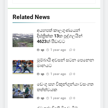
Related News
අයහපත් කාලගුණයෙන්
දිස්ත්‍රික්ක 13ක පුද්ගලයින්
4623ක් පීඩාවට
sp
1 year ago
0
මුම්බායි අවසන් සටන පෙනෙන
මානයට
sp
1 year ago
0
ඩෙංගු සහ විකුන්ගුන්යා වසංගත
තත්ත්වයක
sp
1 year ago
0