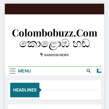
Skip
to
content
Colombobuzz.com
කොළොඹ හඬ
RANDOM NEWS
MENU
HEADLINES