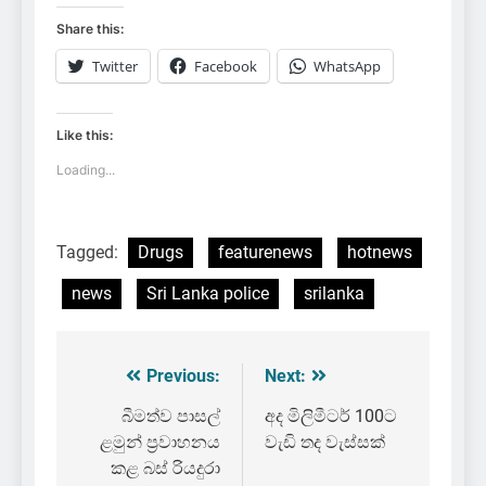
Share this:
Twitter
Facebook
WhatsApp
Like this:
Loading...
Tagged:
Drugs
featurenews
hotnews
news
Sri Lanka police
srilanka
Previous:
Next:
Post
navigation
බීමත්ව පාසල්
අද මිලිමීටර් 100ට
ළමුන් ප්‍රවාහනය
වැඩි තද වැස්සක්
කළ බස් රියදුරා