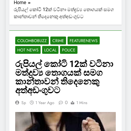
Home
රුපියල් කෝටි 12ක් වටිනා මත්ද්‍රව්‍ය තොගයක් සමග
කාන්තාවන් තිදෙනෙකු අත්අඩංගුවට
COLOMBOBUZZ
CRIME
FEATURENEWS
HOT NEWS
LOCAL
POLICE
රුපියල් කෝටි 12ක් වටිනා
මත්ද්‍රව්‍ය තොගයක් සමග
කාන්තාවන් තිදෙනෙකු
අත්අඩංගුවට
0
Sp
1 Year Ago
1 Mins