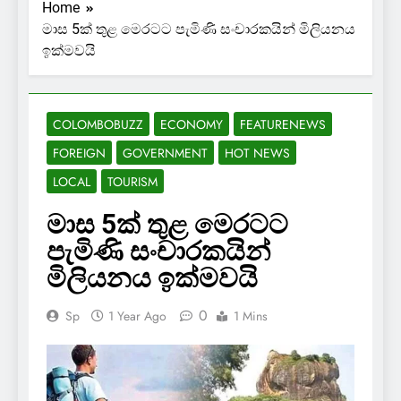
Home
මාස 5ක් තුළ මෙරටට පැමිණි සංචාරකයින් මිලියනය
ඉක්මවයි
COLOMBOBUZZ
ECONOMY
FEATURENEWS
FOREIGN
GOVERNMENT
HOT NEWS
LOCAL
TOURISM
මාස 5ක් තුළ මෙරටට
පැමිණි සංචාරකයින්
මිලියනය ඉක්මවයි
0
Sp
1 Year Ago
1 Mins