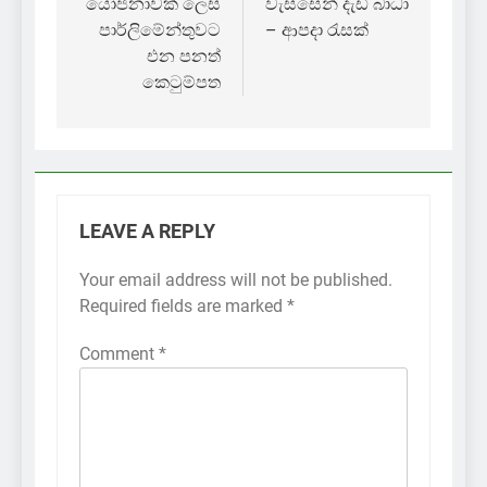
යෝජනාවක් ලෙස
වැස්සෙන් දැඩි බාධා
පාර්ලිමේන්තුවට
– ආපදා රැසක්
එන පනත්
කෙටුම්පත
LEAVE A REPLY
Your email address will not be published.
Required fields are marked
*
Comment
*