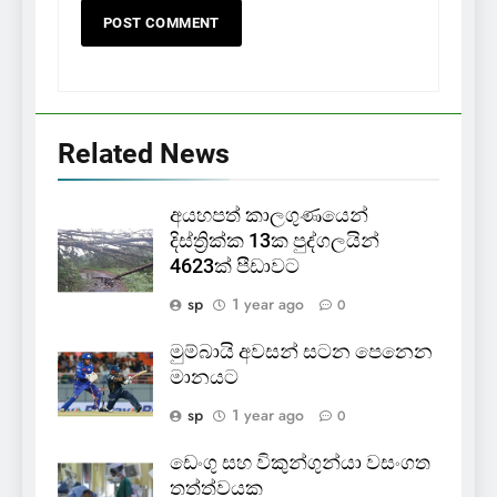
Related News
අයහපත් කාලගුණයෙන්
දිස්ත්‍රික්ක 13ක පුද්ගලයින්
4623ක් පීඩාවට
sp
1 year ago
0
මුම්බායි අවසන් සටන පෙනෙන
මානයට
sp
1 year ago
0
ඩෙංගු සහ විකුන්ගුන්යා වසංගත
තත්ත්වයක