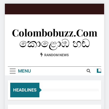
Skip
to
content
Colombobuzz.com
කොළොඹ හඬ
RANDOM NEWS
MENU
HEADLINES