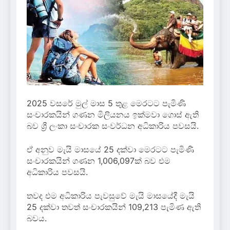
2025 වසරේ මුල් මාස 5 තුළ මෙරටට පැමිණි
සංචාරකයින් ගණන මිලියනය ඉක්මවා ගොස් ඇති
බව ශ්‍රී ලංකා සංචාරක සංවර්ධන අධිකාරිය පවසයි.
ඒ අනුව මැයි මාසයේ 25 දක්වා මෙරටට පැමිණි
සංචාරකයින් ගණන 1,006,097ක් බව එම
අධිකාරිය පවසයි.
තවද එම අධිකාරිය පැවසුවේ මැයි මාසයේදී මැයි
25 දක්වා තවත් සංචාරකයින් 109,213 පැමිණ ඇති
බවය.