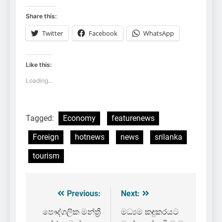
Share this:
Twitter
Facebook
WhatsApp
Like this:
Loading...
Tagged:
Economy
featurenews
Foreign
hotnews
news
srilanka
tourism
Previous:
Next:
Post
navigation
පෞද්ගලික මන්ත්‍රී
මධ්‍යම කඳුකරයට