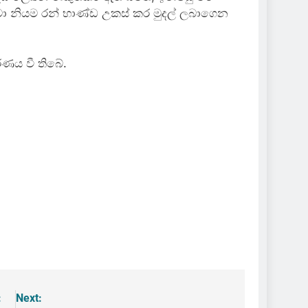
 නියම රන් භාණ්ඩ උකස් කර මුදල් ලබාගෙන
ණය වී තිබේ.
:
Next: