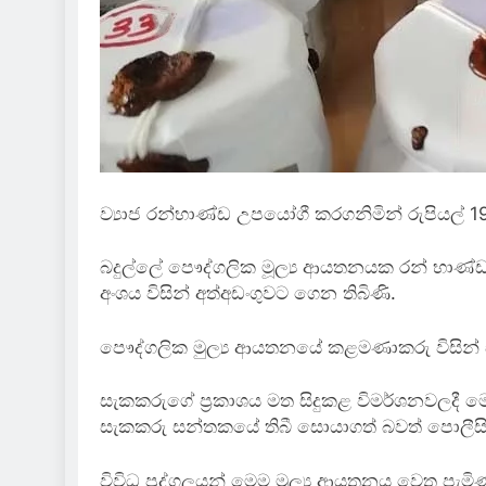
ව්‍යාජ රන්භාණ්ඩ උපයෝගී කරගනිමින් රුපියල්
බදුල්ලේ පෞද්ගලික මූල්‍ය ආයතනයක රන් භාණ්
අංශය විසින් අත්අඩංගුවට ගෙන තිබිණි.
පෞද්ගලික මුල්‍ය ආයතනයේ කළමණාකරු විසින් ස
සැකකරුගේ ප්‍රකාශය මත සිදුකළ විමර්ශනවලදී මෙ
සැකකරු සන්තකයේ තිබී සොයාගත් බවත් පොලීස
විවිධ පුද්ගලයන් මෙම මූල්‍ය ආයතනය වෙත පැම