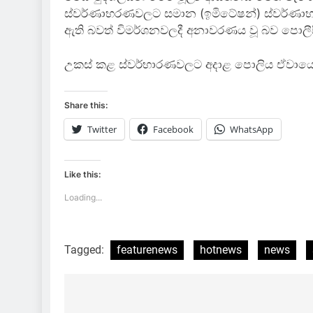
ස්වර්ණාභරණවලට සමාන (ඉමිටේෂන්) ස්වර්ණාභ
ඇති බවත් විමර්ශනවලදී අනාවරණය වූ බව පොලීසි
උකස් කළ ස්වර්භාරණවලට අදාළ පොලිය ඒවායේ අ
Share this:
Twitter
Facebook
WhatsApp
Like this:
Loading...
Tagged:
featurenews
hotnews
news
Post