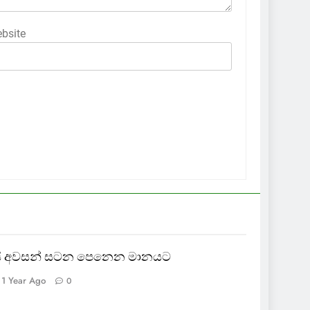
bsite
ායි අවසන් සටන පෙනෙන මානයට
1 Year Ago
0