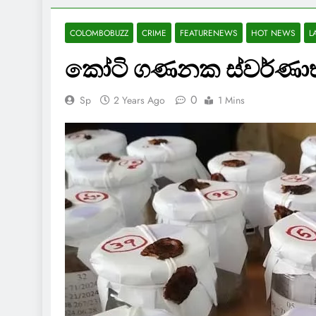
COLOMBOBUZZ
CRIME
FEATURENEWS
HOT NEWS
L
කෝටි ගණනක ස්වර්ණා
0
Sp
2 Years Ago
1 Mins