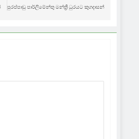
්
පුරප්පාඩු පාර්ලිමේන්තු මන්ත්‍රී ධුරයට කුගදාසන්