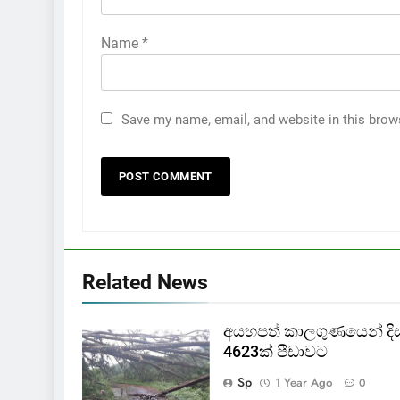
Name
*
Save my name, email, and website in this brow
Related News
අයහපත් කාලගුණයෙන් දිස්ත්
4623ක් පීඩාවට
Sp
1 Year Ago
0