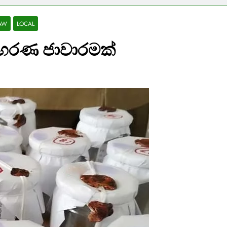
AW
LOCAL
භරණ ජාවාරමක්