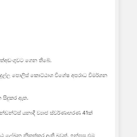
අත්අඩංගුවට ගෙන තිබේ.
දුල්ල පොලිස් කොට්ඨාශ විශේෂ අපරාධ විමර්ශන
 සිදුකර ඇත.
්ඩන්ට්ස් යනාදී ව්‍යාජ ස්වර්ණාභරණ 41ක්
ූඨ ලේඛන නිකුත්කර ඇති බවත්, ඉන්පසු එම