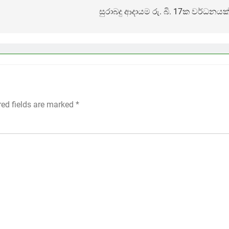
සුරාබදු ආදායම රු. බි. 17ක වර්ධනයක
red fields are marked
*