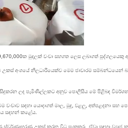
 19,670,000ක මුදලක් වංචා සහගත ලෙස ලබාගත් පුද්ගලයෙකු 
ඩ උකස් අංශයේ නිලධාරියෙක්ව මෙම ජාවාරම සම්බන්ධයෙන් බ
ිදුකරන ලද පැමිණිල්ලකට අනුව පොලීසිය මේ පිළිබඳ විමර්ශන
ම වංචාව සඳහා යොදාගත් මාල, මුදු, වළලු, අත්පළදනා සහ පෙන
ිය සඳහන් කළේය.
ිණ ස්වර්ණාභරණ උකස් කරන විට සැකකරු ඒවා සඳහා ව්‍යාජ ක