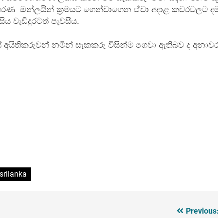
රණ ඔන්ලයින් ක්‍රමයට ගෙන්වාගෙන ඒවා අදාළ කවරවලට දමා
ය වැඩිදුරටත් පැවසීය.
යිතිකරුවන් නමින් සැකකරු විසින්ම ගෙවා ඇතිබව ද අනාවර
srilanka
Previous