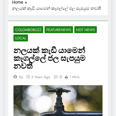
Home
නලයක් කැඩී යාමෙන් කෑගල්ලේ ජල සැපයුම නවතී
COLOMBOBUZZ
FEATURENEWS
HOT NEWS
LOCAL
නලයක් කැඩී යාමෙන්
කෑගල්ලේ ජල සැපයුම
නවතී
0
Sp
2 Years Ago
1 Mins