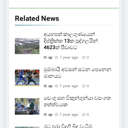
Related News
අයහපත් කාලගුණයෙන්
දිස්ත්‍රික්ක 13ක පුද්ගලයින්
4623ක් පීඩාවට
sp
1 year ago
0
මුම්බායි අවසන් සටන පෙනෙන
මානයට
sp
1 year ago
0
ඩෙංගු සහ විකුන්ගුන්යා වසංගත
තත්ත්වයක
sp
1 year ago
0
රට පුරා විදුලි බිඳ වැටීම්