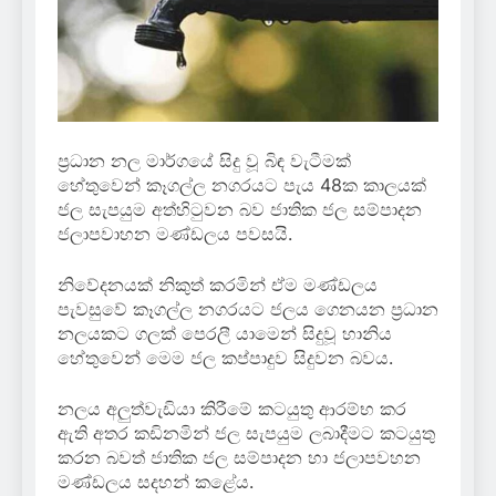
ප්‍රධාන නල මාර්ගයේ සිදු වූ බිඳ වැටීමක්
හේතුවෙන් කෑගල්ල නගරයට පැය 48ක කාලයක්
ජල සැපයුම අත්හිටුවන බව ජාතික ජල සම්පාදන
ජලාපවාහන මණ්ඩලය පවසයි.
නිවේදනයක් නිකුත් කරමින් ඒම මණ්ඩලය
පැවසුවේ කෑගල්ල නගරයට ජලය ගෙනයන ප්‍රධාන
නලයකට ගලක් පෙරලී යාමෙන් සිදුවූ හානිය
හේතුවෙන් මෙම ජල කප්පාදුව සිදුවන බවය.
නලය අලුත්වැඩියා කිරීමේ කටයුතු ආරම්භ කර
ඇති අතර කඩිනමින් ජල සැපයුම ලබාදීමට කටයුතු
කරන බවත් ජාතික ජල සම්පාදන හා ජලාපවහන
මණ්ඩලය සදහන් කළේය.