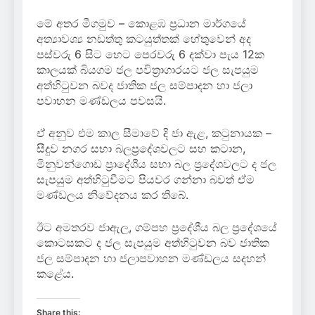
මේ අතර මීගමුව – කොළඹ ප්‍රධාන මාර්ගයේ
අත්‍යාවශ්‍ය නඩත්තු කටයුත්තක් හේතුවෙන් අද
පස්වරු 6 සිට හෙට පෙරවරු 6 දක්වා පැය 12ක
කාලයක් බියගම ජල පවිත්‍රාගාරයට ජල සැපයුම
අත්හිටුවන බවද ජාතික ජල සම්පාදන හා ජලා
පවාහන මණ්ඩලය පවසයි.
ඒ අනුව එම කාල සීමාවේ දි ජා ඇළ, කටුනායක –
සීදුව නගර සභා බලප්‍රදේශවලට සහ කටාන,
මිනුවන්ගොඩ ප්‍රාදේශීය සභා බල ප්‍රදේශවලට ද ජල
සැපයුම අත්හිටුවීමට පියවර ගන්නා බවත් ඒම
මණ්ඩලය නිවේදනය කර තිබේ.
ඊට අමතරව ජාඇල, ගම්පහ ප්‍රදේශීය බල ප්‍රදේශයේ
කොටසකට ද ජල සැපයුම අත්හිටුවන බව ජාතික
ජල සම්පාදන හා ජලාපවාහන මණ්ඩලය සදහන්
කළේය.
Share this: