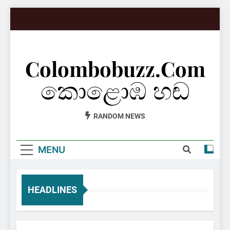
Skip
to
content
Colombobuzz.com
කොළොඹ හඬ
RANDOM NEWS
MENU
HEADLINES