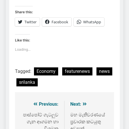
Share this:
Twitter
Facebook
WhatsApp
Like this:
Loading...
Tagged:
Economy
featurenews
news
srilanka
Previous:
Next:
Post
navigation
පාස්පෝට් ගැටලුව
මහ මැතිවරණයේ
ගැන ආගමන හා
ප්‍රචාරක කටයුතු
විගමන
අවසන්