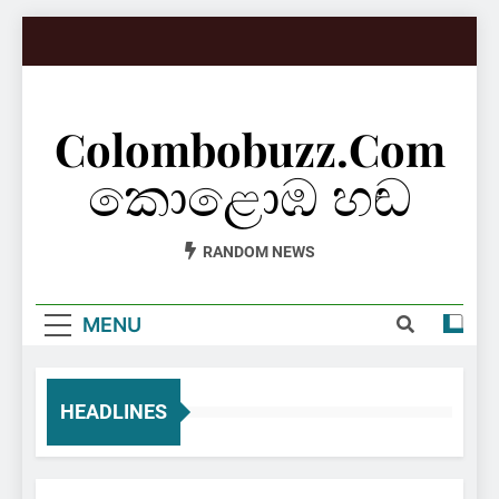
Skip
to
content
Colombobuzz.com
කොළොඹ හඬ
RANDOM NEWS
MENU
HEADLINES