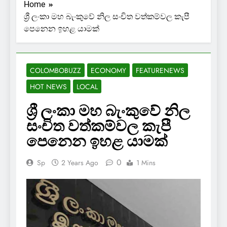
Home
ශ්‍රී ලංකා මහ බැංකුවේ නිල සංචිත වත්කම්වල කැපී
පෙනෙන ඉහළ යාමක්
COLOMBOBUZZ
ECONOMY
FEATURENEWS
HOT NEWS
LOCAL
ශ්‍රී ලංකා මහ බැංකුවේ නිල
සංචිත වත්කම්වල කැපී
පෙනෙන ඉහළ යාමක්
0
Sp
2 Years Ago
1 Mins