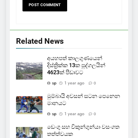
Related News
අයහපත් කාලගුණයෙන්
දිස්ත්‍රික්ක 13ක පුද්ගලයින්
4623ක් පීඩාවට
sp
1 year ago
0
මුම්බායි අවසන් සටන පෙනෙන
මානයට
sp
1 year ago
0
ඩෙංගු සහ විකුන්ගුන්යා වසංගත
තත්ත්වයක