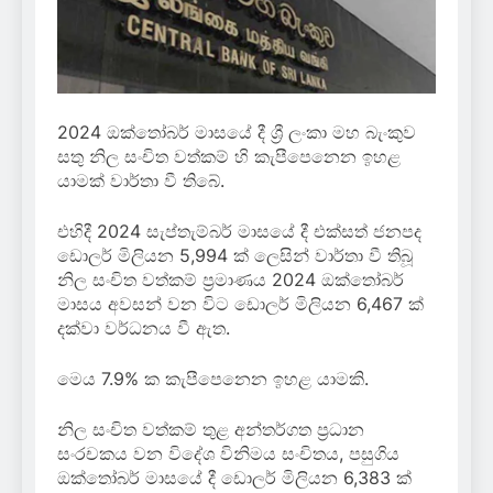
2024 ඔක්තෝබර් මාසයේ දී ශ්‍රී ලංකා මහ බැංකුව
සතු නිල සංචිත වත්කම් හි කැපීපෙනෙන ඉහළ
යාමක් වාර්තා වී තිබේ.
එහිදී 2024 සැප්තැම්බර් මාසයේ දී එක්සත් ජනපද
ඩොලර් මිලියන 5,994 ක් ලෙසින් වාර්තා වී තිබූ
නිල සංචිත වත්කම් ප්‍රමාණය 2024 ඔක්තෝබර්
මාසය අවසන් වන විට ඩොලර් මිලියන 6,467 ක්
දක්වා වර්ධනය වී ඇත.
මෙය 7.9% ක කැපීපෙනෙන ඉහළ යාමකි.
නිල සංචිත වත්කම් තුළ අන්තර්ගත ප්‍රධාන
සංරචකය වන විදේශ විනිමය සංචිතය, පසුගිය
ඔක්තෝබර් මාසයේ දී ඩොලර් මිලියන 6,383 ක්