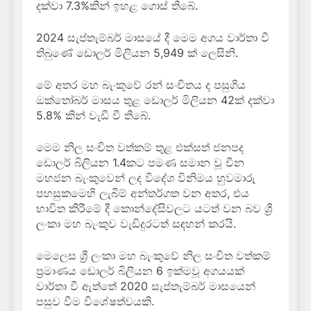
දක්වා 7.3%කින් ඉහළ ගොස් තිබේ.
2024 සැප්තැම්බර් මාසයේ දී මෙම අගය වාර්තා වී
තිබුණේ ඩොලර් මිලියන 5,949 ක් ලෙසිනි.
මේ අතර මහ බැංකුවේ රන් සංචිතය ද පසුගිය
ඔක්තෝබර් මාසය තුළ ඩොලර් මිලියන 42ක් දක්වා
5.8% කින් වැඩී වී තිබේ.
මෙම නිල සංචිත වත්කම් තුළ එක්සත් ජනපද
ඩොලර් බිලියන 1.4කට පමණ සමාන වූ චීන
මහජන බැංකුවෙන් ලද විදේශ විනිමය හුවමාරු
පහසුකමෙහි ලැබීම් අන්තර්ගත වන අතර, එය
භාවිත කිරීමේ දී කොන්දේසිවලට යටත් වන බව ශ්‍රී
ලංකා මහ බැංකුව වැඩිදුරටත් සඳහන් කරයි.
මෙලෙස ශ්‍රී ලංකා මහ බැංකුවේ නිල සංචිත වත්කම්
ප්‍රමාණය ඩොලර් බිලියන 6 ඉක්මවූ අගයයක්
වාර්තා වී ඇත්තේ 2020 සැප්තැම්බර් මාසයෙන්
පසුව වීම විශේෂත්වයකි.