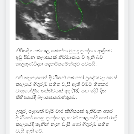
නිරිතදිග බෙංගාල බොක්ක මුහුදු ප්‍රදේශය ආශ්‍රිතව
අඩු පීඩන කලාපයක් නිර්මාණය වී ඇති බව
කාලගුණවිද්‍යා දෙපාර්තමේන්තුව පවසයි.
එහි බලපෑමෙන් දිවයිනේ බොහෝ ප්‍රදේශවල සවස්
කාලයේ ගිගුරුම් සහිත වැසි ඇති වීමට හිතකර
වායුගෝලීය තත්ත්වයක් අද (13) සහ ඉදිරි දින
කිහිපයේදී බලාපොරොත්තුවේ.
උතුරු පළාතේ වැසි වාර කිහිපයක් ඇතිවන අතර
දිවයිනේ සෙසු ප්‍රදේශවල සවස් කාලයේදී හෝ රාත්‍රී
කාලයේදී තැනින් තැන වැසි හෝ ගිගුරුම් සහිත
වැසි ඇති වේ.