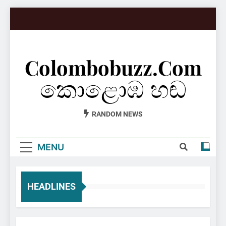
Skip
to
content
Colombobuzz.com
කොළොඹ හඬ
RANDOM NEWS
MENU
HEADLINES