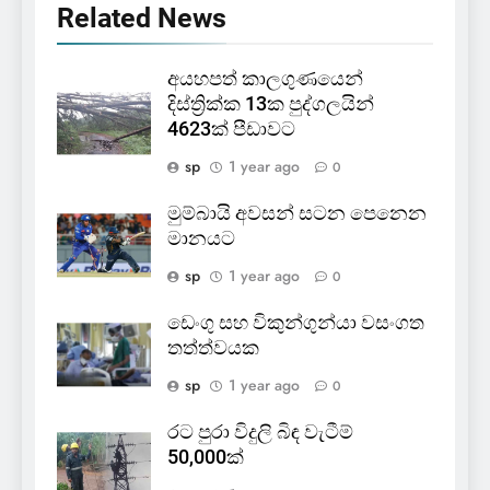
Related News
අයහපත් කාලගුණයෙන්
දිස්ත්‍රික්ක 13ක පුද්ගලයින්
4623ක් පීඩාවට
sp
1 year ago
0
මුම්බායි අවසන් සටන පෙනෙන
මානයට
sp
1 year ago
0
ඩෙංගු සහ විකුන්ගුන්යා වසංගත
තත්ත්වයක
sp
1 year ago
0
රට පුරා විදුලි බිඳ වැටීම්
50,000ක්