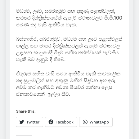
මධ්‍යම, ඌව, සබරගමුව සහ දකුණු පළාත්වලත්,
කළුතර දිස්ත්‍රික්කයේත් ඇතැම් ස්ථානවලට මි.මී.100
පමණ තද වැසි ඇතිවිය හැක.
බස්නාහිර, සබරගමුව, මධ්‍යම සහ ඌව පළාත්වලත්
ගාල්ල සහ මාතර දිස්ත්‍රික්කවලත් ඇතැම් ස්ථානවල
උදෑසන කාලයේදී මීදුම් සහිත තත්ත්වයක් පැවතිය
හැකි බව දැනුම් දී තිබේ.
ගිගුරුම් සහිත වැසි සමග ඇතිවිය හැකි තාවකාලික
තද සුළංවලින් සහ අකුණු මඟින් සිදුවන අනතුරු
අවම කර ගැනීමට අවශ්‍ය පියවර ගන්නා ලෙස
ජනතාවගෙන් ඉල්ලා සිටී.
Share this:
Twitter
Facebook
WhatsApp