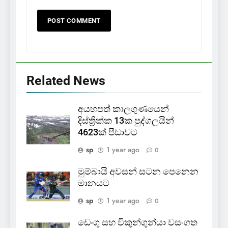
Related News
අයහපත් කාලගුණයෙන්
දිස්ත්‍රික්ක 13ක පුද්ගලයින්
4623ක් පීඩාවට
sp
1 year ago
0
මුම්බායි අවසන් සටන පෙනෙන
මානයට
sp
1 year ago
0
ඩෙංගු සහ විකුන්ගුන්යා වසංගත