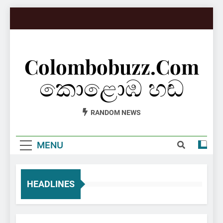
Skip
to
content
Colombobuzz.com
කොළොඹ හඬ
RANDOM NEWS
MENU
HEADLINES