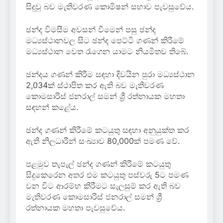
සිදුවු බව මැතිවරණ කොමිෂන් සභාව පැවසුවේය.
ඡන්ද විමසීම අවසන් වීමෙන් පසු ඡන්ද
මධ්‍යස්ථානවල සිට ඡන්ද පෙට්ටි ගණන් කිරීමේ
මධ්‍යස්ථාන වෙත රැගෙන යාමට නියමිතව තිබේ.
ඡන්දය ගණන් කිරීම සඳහා දිවයින පුරා මධ්‍යස්ථාන
2,034ක් ස්ථාපිත කර ඇති බව මැතිවරණ
කොමසාරිස් ජනරාල් සමන් ශ්‍රී රත්නායක මහතා
සඳහන් කළේය.
ඡන්ද ගණන් කිරීමේ කටයුතු සඳහා අනුයුක්ත කර
ඇති නිලධාරීන් සංඛ්‍යාව 80,000ක් පමණ වේ.
පළමුව තැපැල් ඡන්ද ගණන් කිරීමේ කටයුතු
සිදුකෙරෙන අතර එම කටයුතු පස්වරු 5ට පමණ
වන විට ආරම්භ කිරීමට සැලසුම් කර ඇති බව
මැතිවරණ කොමසාරිස් ජනරාල් සමන් ශ්‍රී
රත්නායක මහතා පැවසුවේය.