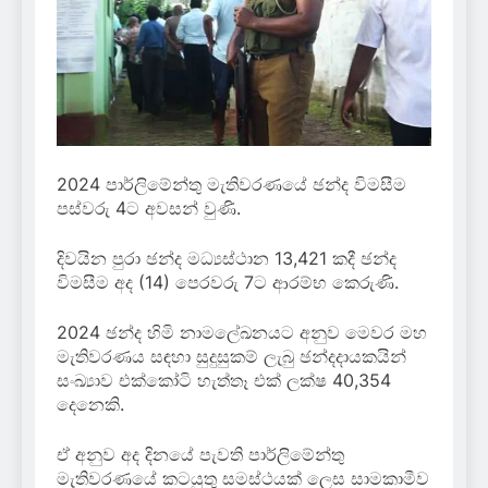
2024 පාර්ලිමේන්තු මැතිවරණයේ ඡන්ද විමසීම
පස්වරු 4ට අවසන් වුණි.
දිවයින පුරා ඡන්ද මධ්‍යස්ථාන 13,421 කදී ඡන්ද
විමසීම අද (14) පෙරවරු 7ට ආරම්භ කෙරුණි.
2024 ඡන්ද හිමි නාමලේඛනයට අනුව මෙවර මහ
මැතිවරණය සඳහා සුදුසුකම් ලැබු ඡන්දදායකයින්
සංඛ්‍යාව එක්කෝටි හැත්තෑ එක් ලක්ෂ 40,354
දෙනෙකි.
ඒ අනුව අද දිනයේ පැවති පාර්ලිමේන්තු
මැතිවරණයේ කටයුතු සමස්ථයක් ලෙස සාමකාමීව