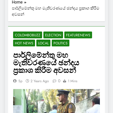
Home
පාර්ලිමේන්තු මහ මැතිවරණයේ ඡන්දය ප්‍රකාශ කිරීම
අවසන්
COLOMBOBUZZ
ELECTION
FEATURENEWS
HOT NEWS
LOCAL
POLITICS
පාර්ලිමේන්තු මහ
මැතිවරණයේ ඡන්දය
ප්‍රකාශ කිරීම අවසන්
0
Sp
2 Years Ago
1 Mins