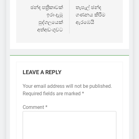
navigation
ඡන්ද පත්‍රිකාවක්
තැපැල් ඡන්ද
ඉරා දැමූ
ගණනය කිරීම
පුද්ගලයෙක්
ඇරඹෙයි
අත්අඩංගුවට
LEAVE A REPLY
Your email address will not be published.
Required fields are marked
*
Comment
*