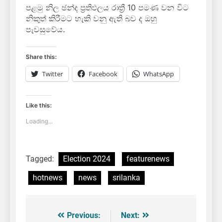
පළමු නිල ඡන්ද ප්‍රතිඵලය රාත්‍රී 10 පමණ වන විට
නිකුත් කිරීමට හැකි වනු ඇති බව ද ඔහු
පැවසුවේය.
Share this:
Twitter
Facebook
WhatsApp
Like this:
Loading...
Tagged:
Election 2024
featurenews
hotnews
news
srilanka
Previous:
Next:
Post