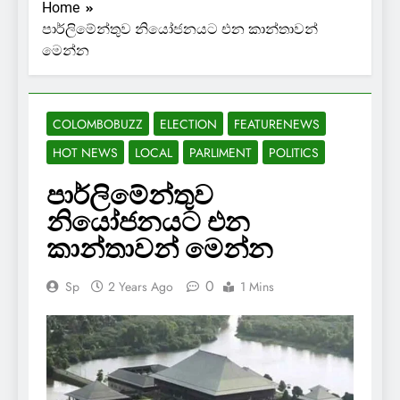
Home
පාර්ලිමේන්තුව නියෝජනයට එන කාන්තාවන්
මෙන්න
COLOMBOBUZZ
ELECTION
FEATURENEWS
HOT NEWS
LOCAL
PARLIMENT
POLITICS
පාර්ලිමේන්තුව
නියෝජනයට එන
කාන්තාවන් මෙන්න
0
Sp
2 Years Ago
1 Mins