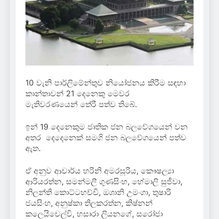
10 වැනි පාර්ලිමේන්තුව නියෝජනය කිරීම සඳහා
කාන්තාවන් 21 දෙනෙකු මෙවර
මැතිවරණයෙන් තේරී පත්ව තිබේ.
ඉන් 19 දෙනෙකුම ජාතික ජන බලවේගයෙන් වන
අතර දෙදෙනෙක් සමගි ජන බලවේගයෙන් පත්ව
ඇත.
ඒ අනුව ආචාර්ය හරිනි අමරසූරිය, කෞෂල්‍යා
ආරියරත්න, සමන්මලී ගුණසිංහ, හේමාලි සුජීවා,
නිලන්ති කොට්ටහච්චි, ඔශානි උමංගා, තුෂාරි
ජයසිංහ, අනුෂ්කා තිලකරත්න, කිෂ්නන්
කලෙයිචෙල්වි, හසාරා ලියනගේ, සරෝජා