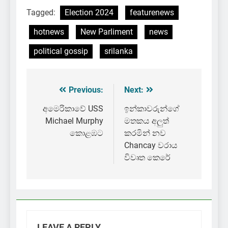
Tagged:
Election 2024
featurenews
hotnews
New Parliment
news
political gossip
srilanka
Previous:
Next:
Post
navigation
අමෙරිකාවේ USS
ඉන්කාවරුන්ගේ
Michael Murphy
මතකය අලුත්
කොළඹට
කරමින් නව
Chancay වරාය
විවෘත කෙරේ
LEAVE A REPLY