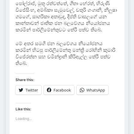
පෝල්රාජ්, මුතූ රත්වත්තේ, ගීතා හේරත්, හිරුණි
විජේසිංහ, අම්බිකා සැමුවෙල්, චතුරි ගංගානි, නිලුෂා
ගමගේ, සාගරිකා අතාවුද, දීප්ති වාසලගේ යන
කාන්තාවන් ජාතික ජන බලවේගය නියෝජනය
කරමින් පාර්ලිමේන්තුවට තේරී පත්ව තිබේ.
මේ අතර සමගි ජන බලවේගය නියෝජනය
කරමින් හිටපු පාර්ලිමේන්තු මන්ත්‍රී රෝහිනි කුමාරි
විජේරත්න සහ චමින්ද්‍රානි කිරිඇල්ල තේරී පත්ව
තිබේ.
Share this:
Twitter
Facebook
WhatsApp
Like this:
Loading...