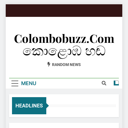
Skip
to
content
Colombobuzz.com
කොළොඹ හඬ
RANDOM NEWS
MENU
HEADLINES