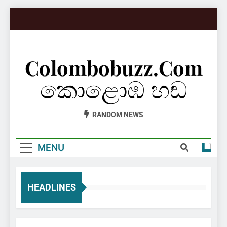
Skip
to
content
Colombobuzz.com
කොළොඹ හඬ
RANDOM NEWS
MENU
HEADLINES