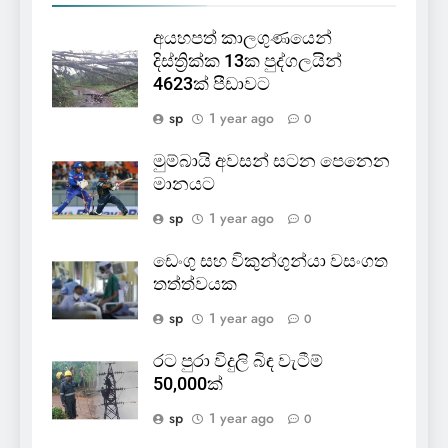
අයහපත් කාලගුණයෙන්
දිස්ත්‍රික්ක 13ක පුද්ගලයින්
4623ක් පීඩාවට
sp
1 year ago
0
මුම්බායි අවසන් සටන පෙනෙන
මානයට
sp
1 year ago
0
ඩෙංගු සහ විකුන්ගුන්යා වසංගත
තත්ත්වයක
sp
1 year ago
0
රට පුරා විදුලි බිඳ වැටීම්
50,000ක්
sp
1 year ago
0