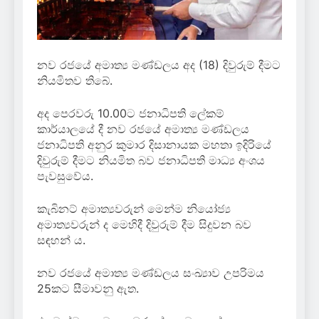
නව රජයේ අමාත්‍ය මණ්ඩලය අද (18) දිවුරුම් දීමට
නියමිතව තිබේ.
‍අද පෙරවරු 10.00ට ජනාධිපති ලේකම්
කාර්යාලයේ දී නව රජයේ අමාත්‍ය මණ්ඩලය
ජනාධිපති අනුර කුමාර දිසානායක මහතා ඉදිරියේ
දිවුරුම් දීමට නියමිත බව ජනාධිපති මාධ්‍ය අංශය
පැවසුවේය.
කැබිනට් අමාත්‍යවරුන් මෙන්ම නියෝජ්‍ය
අමාත්‍යවරුන් ද මෙහිදී දිවුරුම් දීම සිදුවන බව
සඳහන් ය.
නව රජයේ අමාත්‍ය මණ්ඩලය සංඛ්‍යාව උපරිමය
25කට සීමාවනු ඇත.