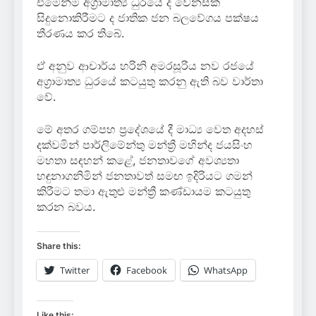
එමෙන්ම අග්‍රාමාත්‍ය ධුරයේ ද වෙනසක්
සිදුනොකිරීමට ද ජාතික ජන බලවේගය පක්ෂය
තීරණය කර තිබේ.
ඒ අනුව ආචාර්ය හරිනි අමරසූරිය නව රජයේ
අග්‍රාමාත්‍ය ධුරයේ කටයුතු කරනු ඇති බව වාර්තා
වේ.
මේ අතර ගම්පහ ප්‍රදේශයේ දී මාධ්‍ය වෙත අදහස්
දක්වමින් පාර්ලිමේන්තු මන්ත්‍රී මහින්ද ජයසිංහ
මහතා සඳහන් කළේ, ජනතාවගේ අවශ්‍යතා
හඳුනාගනිමින් ජනතාවත් සමඟ ඉදිරියට ගමන්
කිරීමට තමා ඇතුළු මන්ත්‍රී කණ්ඩායම කටයුතු
කරන බවය.
Share this:
Twitter
Facebook
WhatsApp
Like this: