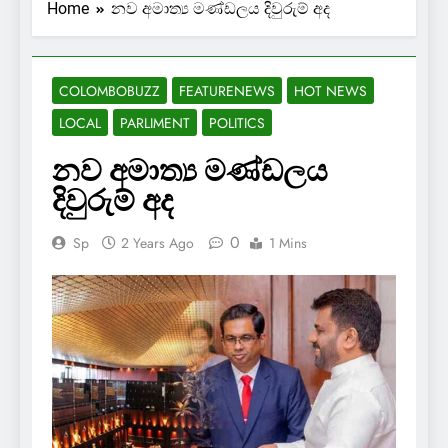
Home
නව අමාත්‍ය මණ්ඩලය දිවුරුම් අද
COLOMBOBUZZ
FEATURENEWS
HOT NEWS
LOCAL
PARLIMENT
POLITICS
නව අමාත්‍ය මණ්ඩලය
දිවුරුම් අද
0
Sp
2 Years Ago
1 Mins