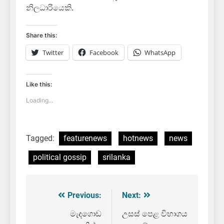
නිලධාරියෙකි.
Share this:
Twitter
Facebook
WhatsApp
Like this:
Loading...
Tagged:
featurenews
hotnews
news
political gossip
srilanka
Previous:
Next:
Post
navigation
මැදගොඩ
උසස් පෙළ විභාගය