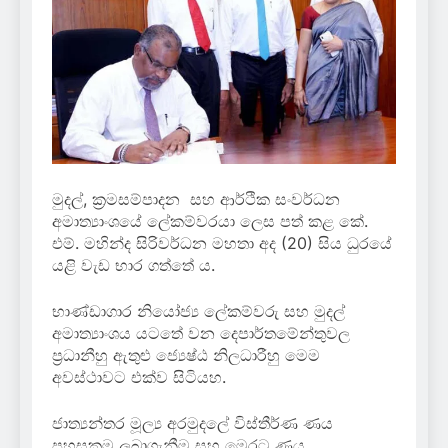
මුදල්, ක්‍රමසම්පාදන සහ ආර්ථික සංවර්ධන
අමාත්‍යාංශයේ ලේකම්වරයා ලෙස පත් කළ කේ.
එම්. මහින්ද සිරිවර්ධන මහතා අද (20) සිය ධුරයේ
යළි වැඩ භාර ගත්තේ ය.
භාණ්ඩාගාර නියෝජ්‍ය ලේකම්වරු සහ මුදල්
අමාත්‍යාංශය යටතේ වන දෙපාර්තමේන්තුවල
ප්‍රධානීහු ඇතුළු ජ්‍යෙෂ්ඨ නිලධාරීහු මෙම
අවස්ථාවට එක්ව සිටියහ.
ජාත්‍යන්තර මූල්‍ය අරමුදලේ විස්තීර්ණ ණය
පහසුකම ලබාගැනීම සහ මෙරට ණය