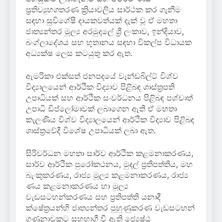
ප්‍රතිව්‍යුහගතරණ ක්‍රියාවලිය සාර්ථක කර ගැනීම
සඳහා සුවිශේෂී දායකවත්යක් දැක් වූ ඒ මහතා
ජාත්‍යන්තර මූල්‍ය අරමුදලේ ශ්‍රී ලංකාව, ඉන්දියාව,
බංග්ලාදේශය සහ භූතානය සඳහා විකල්ප විධායක
අධ්‍යක්ෂ ලෙස කටයුතු කර ඇත.
ඇමරිකා එක්සත් ජනපදයේ වැන්ඩබිල්ට් විශ්ව
විද්‍යාලයෙන් ආර්ථික විද්‍යාව පිළිබඳ ශාස්ත්‍රපති
උපාධියක් සහ ආර්ථික සංවර්ධනය පිළිබඳ පශ්චාත්
උපාධි ඩිප්ලෝමාවක් ලබාගෙන ඇති ඒ මහතා
කැලණිය විශ්ව විද්‍යාලයෙන් ආර්ථික විද්‍යාව පිළිබඳ
ශාස්ත්‍රවේදී විශේෂ උපාධියක් ලබා ඇත.
සිරිවර්ධන මහතා සාර්ව ආර්ථික කළමනාකරණය,
සාර්ව ආර්ථික පුරෝකථනය, මුදල් ප්‍රතිපත්තිය, මහ
බැංකුකරණය, රාජ්‍ය මූල්‍ය කළමනාකරණය, රාජ්‍ය
ණය කළමනාකරණය හා මූල්‍ය
වැඩසටහන්කරණය සහ ප්‍රතිපත්ති යනාදී
ක්ෂේත්‍රයන්හි ජාත්‍යන්තර පුහුණුකරණ වැඩසටහන්
ගණනාවකට සහභාගී වී ඇති ජ්‍යෙෂ්ඨ