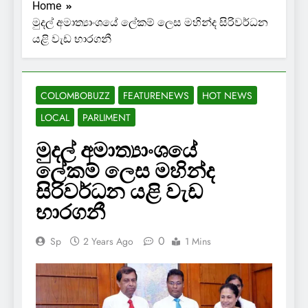
Home
මුදල් අමාත්‍යාංශයේ ලේකම් ලෙස මහින්ද සිරිවර්ධන
යළි වැඩ භාරගනී
COLOMBOBUZZ
FEATURENEWS
HOT NEWS
LOCAL
PARLIMENT
මුදල් අමාත්‍යාංශයේ
ලේකම් ලෙස මහින්ද
සිරිවර්ධන යළි වැඩ
භාරගනී
0
Sp
2 Years Ago
1 Mins