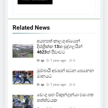
Related News
අයහපත් කාලගුණයෙන්
දිස්ත්‍රික්ක 13ක පුද්ගලයින්
4623ක් පීඩාවට
sp
1 year ago
0
මුම්බායි අවසන් සටන පෙනෙන
මානයට
sp
1 year ago
0
ඩෙංගු සහ විකුන්ගුන්යා වසංගත
තත්ත්වයක