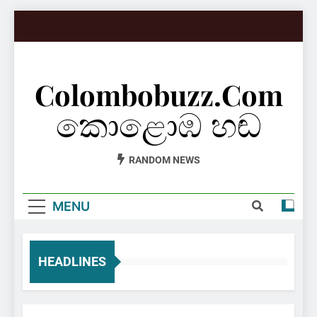
Skip
to
content
Colombobuzz.com
කොළොඹ හඬ
RANDOM NEWS
MENU
HEADLINES