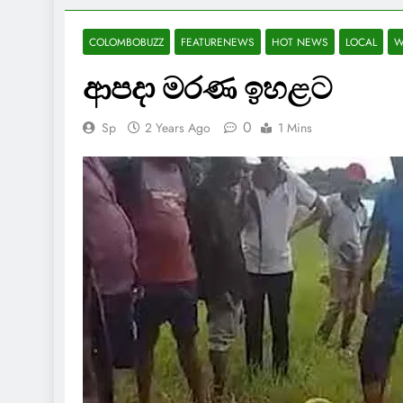
COLOMBOBUZZ
FEATURENEWS
HOT NEWS
LOCAL
W
ආපදා මරණ ඉහළට
0
Sp
2 Years Ago
1 Mins