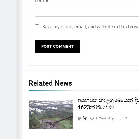
Name
*
Save my name, email, and website in this brow
Related News
අයහපත් කාලගුණයෙන් දිස්ත්
4623ක් පීඩාවට
Sp
1 Year Ago
0