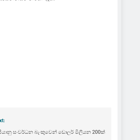
xt:
ියානු සංවර්ධන බැංකුවෙන් ඩොලර් මිලියන 200ක්