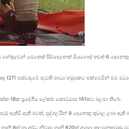
වය හේතුවෙන් මෙතෙක් සිව්දෙනෙක් මියගොස් තවත් 6 දෙනෙ
අද (27) පස්වරුවේ පැවති මාධ්‍ය හමුවකට එක්වෙමින් එම මධ්‍
‍රික්ක 18ක ප්‍රදේශීය ලේකම් කොට්ඨාස 141කට බලපා තිබේ.
ෑම් ඇතිවී ඇති බවත්, පුද්ගලයින් 9 දෙනෙකු තුවාල ලබා ඇති
 හානි 8ක් හා අර්ධ නිවාස හානි 620ක් ආපදා කලමනකරණ මධ්