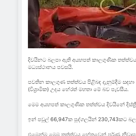
දිවයිනට බලපා ඇති අයහපත් කාලගුණික තත්ත්
මධ්‍යස්ථානය පවසයි.
පවතින කාලගුණ තත්ත්වය පිළිබඳ දැනුම්දීම සඳහා 
(විශ්‍රාමික) උදය හේරත් මහතා මේ බව පැවසීය.
මෙම අයහපත් කාලගුණික තත්ත්වය දිවයිනේ දිස්ත්
ඉන් පවුල් 66,947ක පුද්ගලයින් 230,743කට බලප
එමෙන්ම මෙම තත්ත්වය හේතුවෙන් පූර්ණ නිවාස