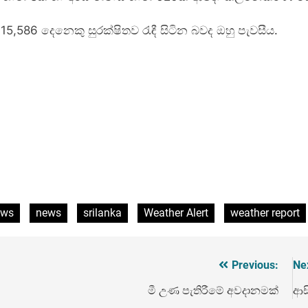
5,586 දෙනෙකු සුරක්ෂිතව රැඳී සිටින බවද ඔහු පැවසීය.
ews
news
srilanka
Weather Alert
weather report
Previous:
Ne
මී උණ පැතිරීමේ අවදානමක්
ආස