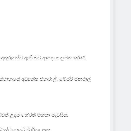
කු අතුරුදන්ව ඇති බව ආපදා කලමනකරණ
යස්ථානයේ අධ්‍යක්ෂ ජනරාල්, මේජර් ජනරාල්
 බවත් උදය හේරත් මහතා පැවසීය.
‍යස්ථානයට වාර්තා ඇත.