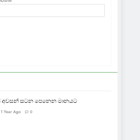
bsite
ායි අවසන් සටන පෙනෙන මානයට
1 Year Ago
0