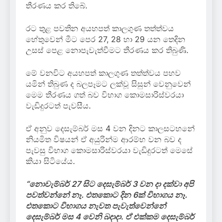
තීරණය කර තිබේ.
රට තුළ පවතින අයහපත් කාලගුණ තත්ත්වය
හේතුවෙන් මීට පෙර 27, 28 හා 29 යන තෙදින
උසස් පෙළ නොපැවැත්වීමට තීරණය කර තිබුණි.
මේ වනවිට අයහපත් කාලගුණ තත්ත්වය පහව
යමින් තිබුණ ද බලපෑමට ලක්වූ සිසුන් වෙනුවෙන්
මෙම තීරණය ගත් බව විභාග කොමසාරිස්වරයා
වැඩිදුරටත් පැවසීය.
ඒ අනුව දෙසැම්බර් මස 4 වන දිනට කාලසටහනේ
නියමිත විෂයන් ඒ අයුරින්ම ආරම්භ වන බව ද
පැවසු විභාග කොමසාරිස්වරයා වැඩිදුරටත් මෙසේ
කියා සිටියේය.
“නොවැම්බර් 27 සිට දෙසැම්බර් 3 වන දා දක්වා අපි
පවත්වන්නේ නෑ. එතකොට දින 6ක් විභාගය නෑ.
එතකොට විභාගය නැවත පැවැත්වෙන්නේ
දෙසැම්බර් මස 4 වෙනි බදාදා. ඒ එක්කම දෙසැම්බර්