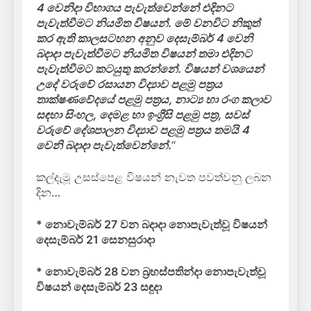
4 වෙනිදා විභාගය පැවැත්වෙන්නේ එදිනට
පැවැත්වීමට නියමිත විෂයන්. මේ වනවිට නිකුත්
කර ඇති කාලසටහන අනුව දෙසැම්බර් 4 වෙනි
බදාදා පැවැත්වීමට නියමිත විෂයන් තමා එදිනට
පැවැත්වීමට කටයුතු කරන්නේ. විෂයන් වශයෙන්
උදේ වරුවේ රසායන විද්‍යාව පළමු පත්‍රය
තාක්ෂණවේදයේ පළමු පත්‍රය, නාට්‍ය හා රංග කලාව
සඳහා සිංහල, දෙමළ හා ඉංග්‍රීසි පළමු පත්‍ර, සවස්
වරුවේ දේශපාලන විද්‍යාව පළමු පත්‍රය තමයි 4
වෙනි බදාදා පැවැත්වෙන්නේ.
“
කල්දැමූ උසස්පෙළ විෂයන් නැවත පවත්වනු ලබන
දින…
* නොවැම්බර් 27 වන බදාදා නොපැවැත්වූ විෂයන්
දෙසැම්බර් 21 සෙනසුරාදා
* නොවැම්බර් 28 වන බ්‍රහස්පතින්දා නොපැවැත්වූ
විෂයන් දෙසැම්බර් 23 සඳුදා