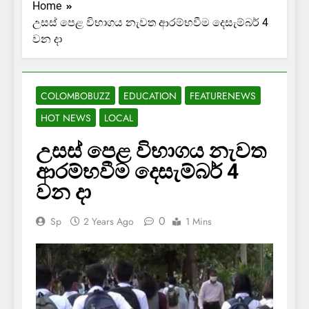
Home
උසස් පෙළ විභාගය නැවත ආරම්භවීම දෙසැම්බර් 4
වන දා
COLOMBOBUZZ
EDUCATION
FEATURENEWS
HOT NEWS
LOCAL
උසස් පෙළ විභාගය නැවත
ආරම්භවීම දෙසැම්බර් 4
වන දා
0
Sp
2 Years Ago
1 Mins