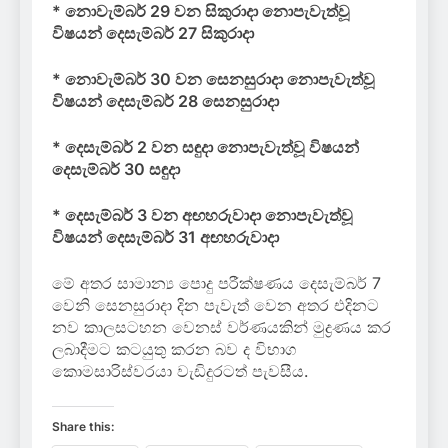
* නොවැම්බර් 29 වන සිකුරාදා නොපැවැත්වූ
විෂයන් දෙසැම්බර් 27 සිකුරාදා
* නොවැම්බර් 30 වන සෙනසුරාදා නොපැවැත්වූ
විෂයන් දෙසැම්බර් 28 සෙනසුරාදා
* දෙසැම්බර් 2 වන සඳුදා නොපැවැත්වූ විෂයන්
දෙසැම්බර් 30 සඳුදා
* දෙසැම්බර් 3 වන අඟහරුවාදා නොපැවැත්වූ
විෂයන් දෙසැම්බර් 31 අඟහරුවාදා
මේ අතර සාමාන්‍ය පොදු පරීක්ෂණය දෙසැම්බර් 7
වෙනි සෙනසුරාදා දින පැවැත් වෙන අතර එදිනට
නව කාලසටහන වෙනස් වර්ණයකින් මුද්‍රණය කර
ලබාදීමට කටයුතු කරන බව ද විභාග
කොමසාරිස්වරයා වැඩිදුරටත් පැවසීය.
Share this: