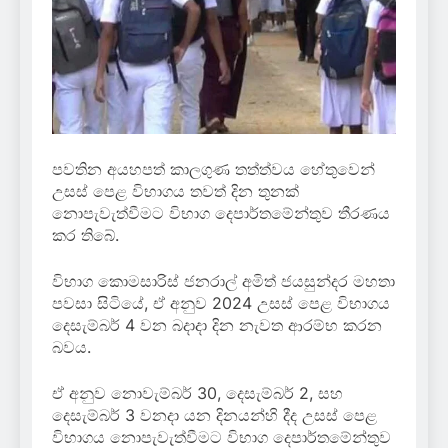
පවතින අයහපත් කාලගුණ තත්ත්වය හේතුවෙන්
උසස් පෙළ විභාගය තවත් දින තුනක්
නොපැවැත්වීමට විභාග දෙපාර්තමේන්තුව තීරණය
කර තිබේ.
විභාග කොමසාරිස් ජනරාල් අමිත් ජයසුන්දර මහතා
පවසා සිටියේ, ඒ අනුව 2024 උසස් පෙළ විභාගය
දෙසැම්බර් 4 වන බදාදා දින නැවත ආරම්භ කරන
බවය.
ඒ අනුව නොවැම්බර් 30, දෙසැම්බර් 2, සහ
දෙසැම්බර් 3 වනදා යන දිනයන්හි දීද උසස් පෙළ
විභාගය නොපැවැත්වීමට විභාග දෙපාර්තමේන්තුව