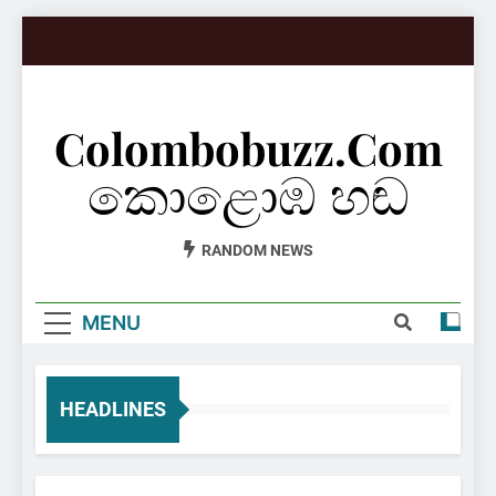
Skip
to
content
Colombobuzz.com
කොළොඹ හඬ
RANDOM NEWS
MENU
HEADLINES