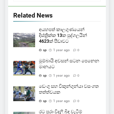
Related News
අයහපත් කාලගුණයෙන්
දිස්ත්‍රික්ක 13ක පුද්ගලයින්
4623ක් පීඩාවට
sp
1 year ago
0
මුම්බායි අවසන් සටන පෙනෙන
මානයට
sp
1 year ago
0
ඩෙංගු සහ විකුන්ගුන්යා වසංගත
තත්ත්වයක
sp
1 year ago
0
රට පුරා විදුලි බිඳ වැටීම්