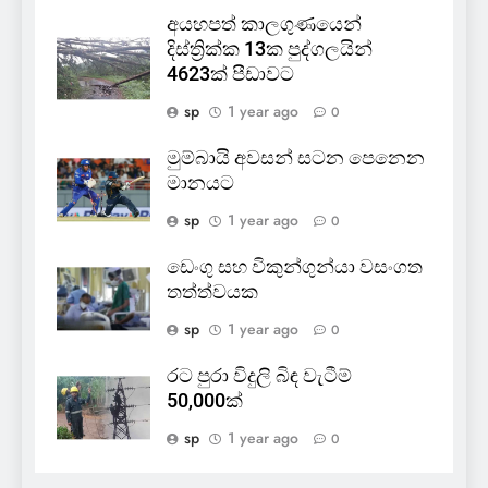
අයහපත් කාලගුණයෙන්
දිස්ත්‍රික්ක 13ක පුද්ගලයින්
4623ක් පීඩාවට
sp
1 year ago
0
මුම්බායි අවසන් සටන පෙනෙන
මානයට
sp
1 year ago
0
ඩෙංගු සහ විකුන්ගුන්යා වසංගත
තත්ත්වයක
sp
1 year ago
0
රට පුරා විදුලි බිඳ වැටීම්
50,000ක්
sp
1 year ago
0