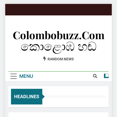
Skip
to
content
Colombobuzz.com
කොළොඹ හඬ
RANDOM NEWS
MENU
HEADLINES