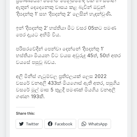
ප්‍රමාණයෙන් මෙන්ම පෙනුමෙන්ද එක හා සමාන
ඇතුන් දෙදෙනෙකු වාසය කළ බැවින් ඔවුන්
‘දීඝදන්තු 1’ සහ ‘දීඝදන්තු 2’ ලෙසින් හැඳන්වුණි.
ඉන් ‘දීඝදන්තු 2’ හස්තියා මීට වසර 05කට පමණ
පෙර දැයට අහිමි විය.
පරිසරවේදීන් පෙන්වා දෙන්නේ ‘දීඝදන්තු 1’
හස්තියා මියයන විට වයස අවුරුදු 45ත්, 50ත් අතර
වයසේ පසුවූ බවය.
අලි මිනිස් ගැටුම්වල ප්‍රතිඵලයක් ලෙස 2022
වසරේ වනඅලි 433ක් මියගොස් ඇති අතර, පසුගිය
වසරේ මුල් මාස 5 තුළදී පමණක් මියගිය වනඅලි
ගණන 193කි.
Share this:
Twitter
Facebook
WhatsApp