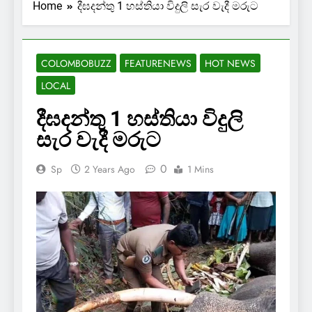
Home
දීඝදන්තු 1 හස්තියා විදුලි සැර වැදී මරුට
COLOMBOBUZZ
FEATURENEWS
HOT NEWS
LOCAL
දීඝදන්තු 1 හස්තියා විදුලි
සැර වැදී මරුට
0
Sp
2 Years Ago
1 Mins