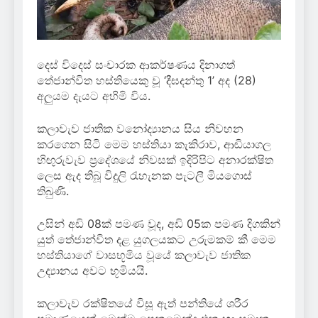
දෙස් විදෙස් සංචාරක ආකර්ෂණය දිනාගත්
තේජාන්විත හස්තියෙකු වූ ‘දීඝදන්තු 1’ අද (28)
අලුයම දැයට අහිමි විය.
කලාවැව ජාතික වනෝද්‍යානය සිය නිවහන
කරගෙන සිටි මෙම හස්තියා කැකිරාව, ආඬියාගල
හිඟුරුවැව ප්‍රදේශයේ නිවසක් ඉදිරිපිට අනාරක්ෂිත
ලෙස ඇද තිබූ විදුලි රැහැනක පැටලී මියගොස්
තිබුණි.
උසින් අඩි 08ක් පමණ වූද, අඩි 05ක පමණ දිගකින්
යුත් තේජාන්විත දළ යුගලයකට උරුමකම් කී මෙම
හස්තියාගේ වාසභූමිය වූයේ කලාවැව ජාතික
උද්‍යානය අවට භූමියයි.
කලාවැව රක්ෂිතයේ විසූ ඇත් පන්තියේ ශරීර