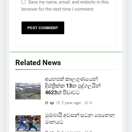
Save my name, email, and website in this
browser for the next time I comment.
Related News
අයහපත් කාලගුණයෙන්
දිස්ත්‍රික්ක 13ක පුද්ගලයින්
4623ක් පීඩාවට
sp
1 year ago
0
මුම්බායි අවසන් සටන පෙනෙන
මානයට