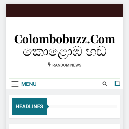
Skip
to
content
Colombobuzz.com
කොළොඹ හඬ
RANDOM NEWS
MENU
HEADLINES