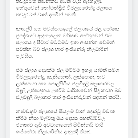
තවදුරටත් කඩින්කඩ අධික වැසි ඇදහැලීම
හේතුවෙන් නෝටන්බ්‍රිජ් විමලසුරෙන්ද්‍ර ජලාශය
තවදුරටත් වාන් දමමින් පවතී.
කාසල්රී සහ මවුස්සාකැලේ ජලාශයේ ජල පෝෂක
ප්‍රදේශයට ඇදහැලෙන වර්ෂාව හේතුවෙන් එම
ජලාශය ද පිටාර මට්ටමට ඉතා ආසන්න වෙමින්
පවතින බව ජලාශ භාර ඉංජිනේරු නිලධාරීන්
පැවසීය.
එම ජලාශ දෙකේම ජල මට්ටම ඉහළ යාමත් සමග
විමලසුරෙන්ද්‍ර, කැනියොන්, ලක්ෂපාන, නව
ලක්ෂපාන සහ පොල්පිටිය ජලවිදුලි බලාගාරවල
විදුලි උත්පාදනය උපරිම ධාරිතාවෙන් සිදු කරන බව
ජලවිදුලි බලාගාර භාර ඉංජිනේරුවන් සඳහන් කරයි.
නාච්චාදුව ජලාශයේ සියලුම වාන් දොරටු විවෘත
කිරීම නිසා මල්වතු ඔය දෙපස පහත්බිම්වල
ජනතාව දැඩි අවධානයෙන් සිටින්නයි වාරි
ඉංජිනේරු නිලධාරිනිය දැනුම්දී තිබේ.