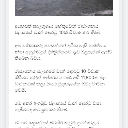
අයහපත් කාලගුණය හේතුවෙන් රාජාංගනය
ජලාශයේ වාන් දොරටු 10ක් විවෘත කර තිබේ.
අප වාර්තාකරු පවසන්නේ අධික වැසි තත්ත්වය
නිසා අනුරාධපුර දිස්ත්‍රික්කයට දැඩි බලපෑමක් ඇතිවී
තිබෙන බවය.
රාජාංගනය ජලාශයේ වාන් දොරටු 10 විවෘත
කිරීමට තුළින් තප්පරයට ගණ අඩි 11,800ක ජල
ධාරිතාවක් කලා ඔයට මුදාහැරෙන බවද වාර්තා
වෙයි.
මේ අතර අංගමුව ජලාශයේ වාන් දොරටු වසා
තැබීමටද කටයුතු කර තිබේ.
මධ්‍යම කඳුකරයේ බටහිර බැවුම් ප්‍රදේශවලට