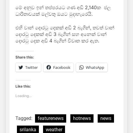
මේ අනුව ඉන් තප්පරයට ගණ අඩි 2,140ක ජල
ධාරිතාවයක් මල්වතු ඔයට මුදාහැරෙයි.
එහි වාන් දොරටු දෙකක් අඩි 2 බැගින්, තවත් වාන්
දොරටු දෙකක් අඩි 3 බැගින් සහ අනෙක් වාන්
දොරටු දෙක අඩි 4 බැගින් විවෘත කර ඇත.
Share this:
Twitter
Facebook
WhatsApp
Like this:
Loading...
Tagged:
featurenews
hotnews
news
srilanka
weather