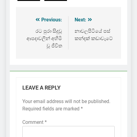
Previous:
Next:
Post
navigation
රට පුරා සිදුවූ
නාවලපිටියේ පස්
ආපදාවලින් අහිමි
කන්දක් කඩාවැටේ
වූ ජීවිත
LEAVE A REPLY
Your email address will not be published.
Required fields are marked
*
Comment
*