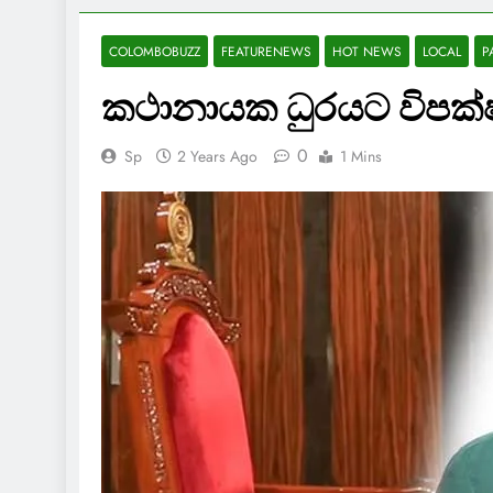
COLOMBOBUZZ
FEATURENEWS
HOT NEWS
LOCAL
P
කථානායක ධුරයට විපක්
0
Sp
2 Years Ago
1 Mins