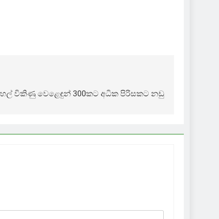
හල් විකිණු වෙළෙඳුන් 300කට අධික පිරිසකට නඩු