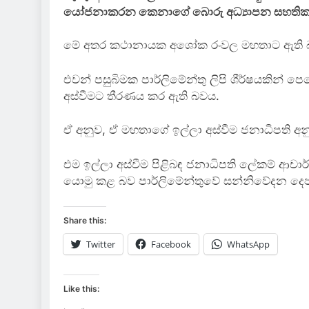
යෝජනාකරන කෙනාගේ බොරු අධ්‍යාපන සහතික 
මේ අතර කථානායක අශෝක රංවල මහතාට ඇති බව 
එවන් පසුබිමක පාර්ලිමේන්තු ලිපි ශීර්ෂයකින්
අස්වීමට තීරණය කර ඇති බවය.
ඒ අනුව, ඒ මහතාගේ ඉල්ලා අස්වීම ජනාධිපති අ
එම ඉල්ලා අස්වීම පිළිබඳ ජනාධිපති ලේකම් ආචා
යොමු කළ බව පාර්ලිමේන්තුවේ සන්නිවේදන දෙ
Share this:
Twitter
Facebook
WhatsApp
Like this: