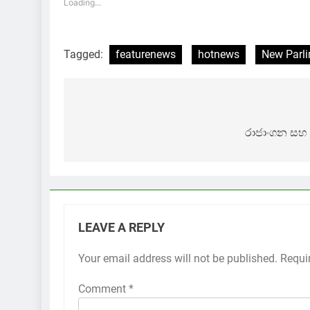
Loading...
Tagged:
featurenews
hotnews
New Parl
Post
navigation
රාජාංගන සහ
LEAVE A REPLY
Your email address will not be published.
Requi
Comment
*