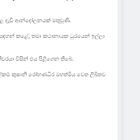
 දැඩි ආන්දෝලනයක් මතුවුණි.
හතා සඳහන් කළේ, තමා කථානායක ධුරයෙන් ඉල්ලා
වරයා විසින් එය පිළිගෙන තිබේ.
හලේකම් කුෂානි රෝහණධීර මහත්මිය වෙත ලිඛිතව