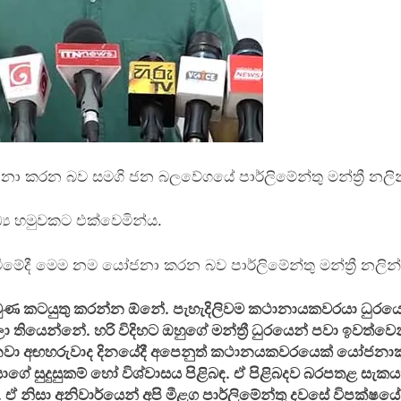
 කරන බව සමගි ජන බලවේගයේ පාර්ලිමේන්තු මන්ත්‍රී නලි
‍ය හමුවකට එක්වෙමින්ය.
ස්වීමේදී මෙම නම යෝජනා කරන බව පාර්ලිමේන්තු මන්ත්‍රී න
රමුණ කටයුතු කරන්න ඕනේ. පැහැදිලිවම කථානායකවරයා ධුරයෙන්
යෙන්නේ. හරි විදිහට ඔහුගේ මන්ත්‍රී ධුරයෙන් පවා ඉවත්
නවා අඟහරුවාද දිනයේදී අපෙනුත් කථානයකවරයෙක් යෝජනාක
ගේ සුදුසුකම් හෝ විශ්වාසය පිළිබඳ. ඒ පිළිබදව බරපතළ සැක
 ඒ නිසා අනිවාර්යෙන් අපි මීළග පාර්ලිමේන්තු දවසේ විපක්ෂ