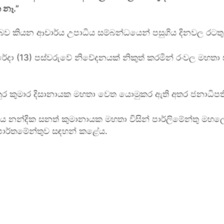
නෑ.”
කියන ආචාර්ය උපාධිය සම්බන්ධයෙන් පසුගිය දිනවල රටතුළ
 පෙරේදා (13) පස්වරුවේ නිවේදනයක් නිකුත් කරමින් රංවල ම
නුර කුමාර දිසානායක මහතා වෙත යොමුකර ඇති අතර ජනාධිපති
ර්ය නන්දික සනත් කුමානායක මහතා විසින් පාර්ලිමේන්තු ම
පාර්තමේන්තුව සඳහන් කළේය.