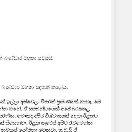
න් බණ්ඩාර මහතා පවසයි.
ලින් බණ්ඩාර මහතා සඳහන් කළේය.
 ඉල්ලා අස්වෙලා විතරක් ප්‍රමාණවත් නැහැ. මේ
වෙන්න ඕනේ. ඒ සම්බන්ධයෙන් අපේ බරපතළ
රන්න. මොකද අපිට විශ්වාසයක් නැහැ ඊළඟට
යක් තියෙනවා. ඊළඟ සැරෙත් අපිට රැවටෙන්න
යේ නමකුත් යෝජනා වෙනවා. හැබැයි ඒ