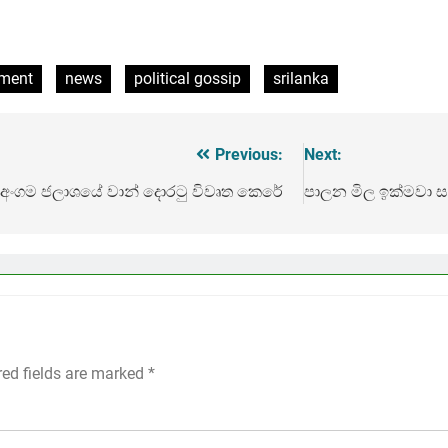
iment
news
political gossip
srilanka
Previous:
Next:
 අංගම ජලාශයේ වාන් දොරටු විවෘත කෙරේ
පාලන මිල ඉක්මවා ස
red fields are marked
*