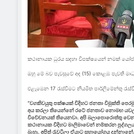
කථානායක ධුරය සඳහා විපක්ෂයෙන් නමක් යෝජනා
ඔහු මේ බව පැවසුවේ අද (15) කොළඹ පැවති මාධ්
එළැඹෙන 17 රැස්වීමට නියමිත පාර්ලිමේන්තු රැ
“වගකිවයුතු පක්ෂයක් විදිහට ජනතා විමුක්ති පෙ
අය කරලා තියෙන්නේ රටේ ජනතාව නොමඟ යවලා ති
විවේචනයක් තියෙනවා. අපි බලාපොරොත්තු වෙ
කථානායක විදිහට මාලිමාවෙන් නම්කරන පුද්ගලයා
බැහැ. අපිත් රැවටිලා ඒයාට සහායෝගය දුන්නානේ.