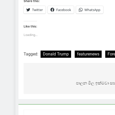
Share this:
Twitter
Facebook
WhatsApp
Like this:
Loading...
Tagged:
Donald Trump
featurenews
For
Post
navigation
පාලන මිල ඉක්මවා සහ