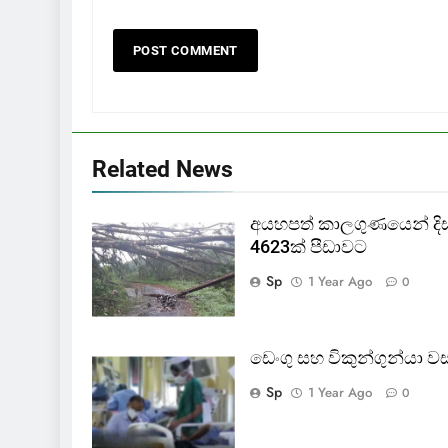
Related News
අයහපත් කාලගුණයෙන් දිස්ත්
4623ක් පීඩාවට
Sp
1 Year Ago
0
ඩෙංගු සහ විකුන්ගුන්යා 
Sp
1 Year Ago
0