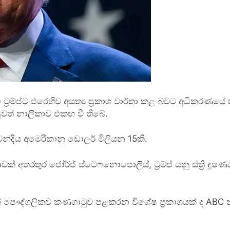
 ට්‍රම්ප්ට එරෙහිව අසත්‍ය ප්‍රකාශ වාර්තා කළ බවට අධිකරණ
පුවත් නාලිකාව එකඟ වී තිබේ.
වන්දිය අමෙරිකානු ඩොලර් මිලියන 15කි.
ාවක් අතරතුර ජෝර්ජ් ස්ටෙෆනොපොලිස්, ට්‍රම්ප් යනු ස්ත්‍රී ද
් පෞද්ගලිකව කණගාටුව පළකරන විශේෂ ප්‍රකාශයක් ද ABC නා