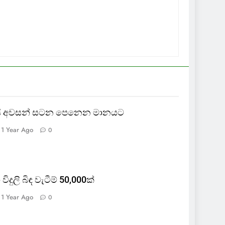
ායි අවසන් සටන පෙනෙන මානයට
1 Year Ago
0
 විදුලි බිඳ වැටීම් 50,000ක්
1 Year Ago
0