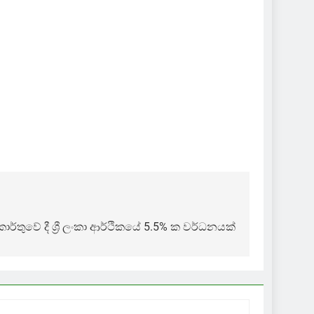
ර්තුවේ දී ශ්‍රී ලංකා ආර්ථිකයේ 5.5% ක වර්ධනයක්