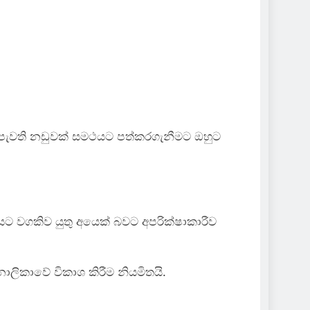
යේ පැවති නඩුවක් සමථයට පත්කරගැනීමට ඔහුට
ූෂණයට වගකිව යුතු අයෙක් බවට අපරික්ෂාකාරීව
ලිකාවේ විකාශ කිරීම නියමිතයි.