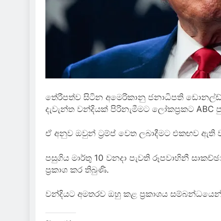
තේරීපත්ව සිටින අමෙරිකානු ජනාධිපති ඩොනල්ඩ්
දැවැන්ත වන්දියක් පිරිනැමීමට ලෝකප්‍රකට ABC 
ඒ අනුව ඔවුන් ට්‍රම්ප් වෙත ලබාදීමට එකඟව ඇති 
පසුගිය මාර්තු 10 වනදා පැවති රූපවාහිනී සාකච්ඡ
ප්‍රකාශ කර තිබුණි.
වන්දියට අමතරව ඔහු කළ ප්‍රකාශය සම්බන්ධයෙන