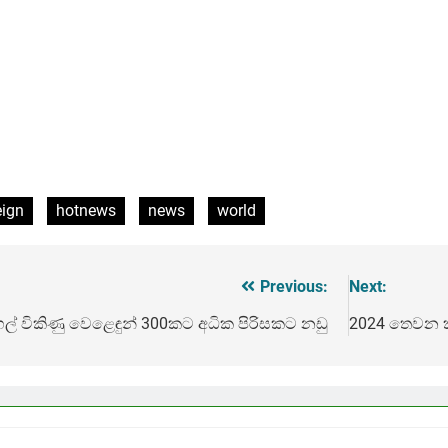
eign
hotnews
news
world
Previous:
Next:
ල් විකිණු වෙළෙඳුන් 300කට අධික පිරිසකට නඩු
2024 තෙවන කා