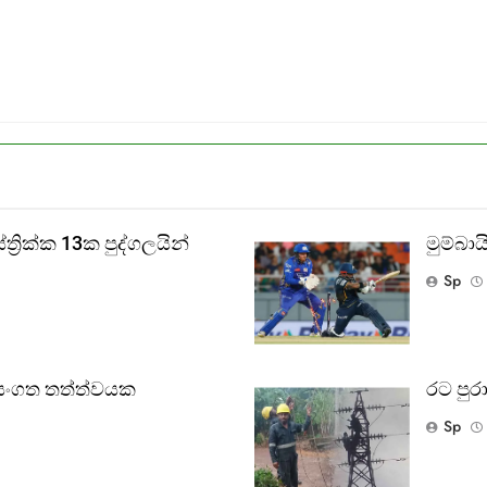
‍රික්ක 13ක පුද්ගලයින්
මුම්බ
Sp
වසංගත තත්ත්වයක
රට පුරා
Sp