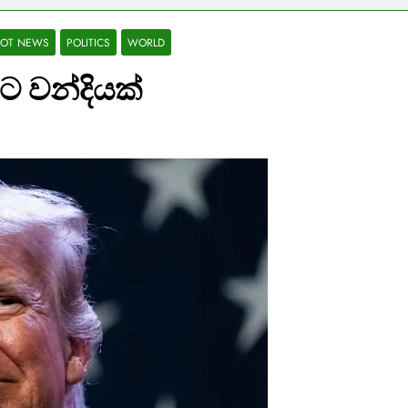
OT NEWS
POLITICS
WORLD
්ට වන්දියක්