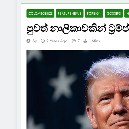
COLOMBOBUZZ
FEATURENEWS
FOREIGN
GOSSIPS
H
පුවත් නාලිකාවකින් ට්‍රම්ප
0
Sp
2 Years Ago
1 Mins