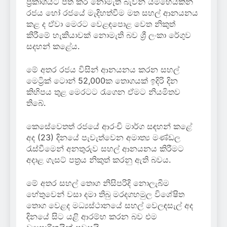
ප්‍රකාශයට පත් කර නොමැති බැවින් යම්හෙයකින්
රජය හෝ රජයේ මැදිහත්වීම මත සහල් ආනයනය
කළ ද ඒවා මෙරට වෙළඳපොළ වෙත නිකුත්
කිරීමේ හැකියාවක් නොමැති බව ශ්‍රී ලංකා රේගුව
සදහන් කළේය.
මේ අතර රජය විසින් ආනයනය කරන සහල්
මෙට්‍රික් ටොන් 52,000ක තොගයක් ඉදිරි දින
කිහිපය තුළ මෙරටට රැගෙන ඒමට නියමිතව
තිබේ.
කෙසේවෙතත් රජයේ ආරංචි මාර්ග සඳහන් කළේ
අද (23) දිනයේ පැවැත්වෙන අමාත්‍ය මණ්ඩල
රැස්වීමෙන් අනතුරුව සහල් ආනයනය කිරීමට
අදාළ ගැසට් පත්‍රය නිකුත් කරනු ඇති බවය.
මේ අතර සහල් තොග නිසිපරිදි නොලැබීම
හේතුවෙන් වසා දමා තිබු මරදගහමුල විශේෂිත
තොග වෙළද මධ්‍යස්ථානයේ සහල් වෙලඳසැල් අද
දිනයේ සිට යළි ආරම්භ කරන බව එම