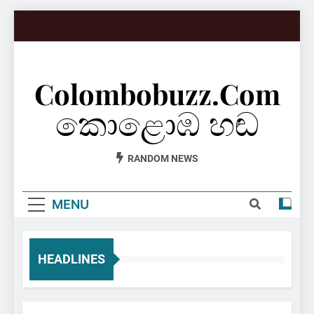
Skip
to
content
Colombobuzz.com
කොළොඹ හඬ
RANDOM NEWS
MENU
HEADLINES