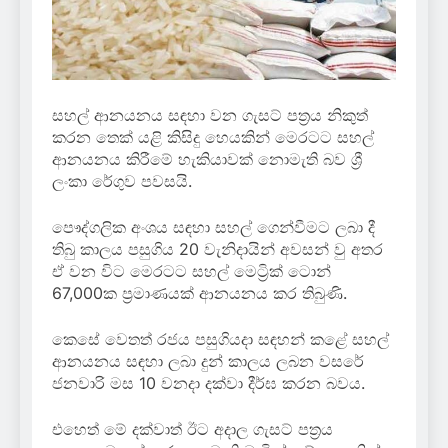
සහල් ආනයනය සඳහා වන ගැසට් පත්‍රය නිකුත්
කරන තෙක් යළි කිසිදු හෙයකින් මෙරටට සහල්
ආනයනය කිරීමේ හැකියාවක් නොමැති බව ශ්‍රී
ලංකා රේගුව පවසයි.
පෞද්ගලික අංශය සඳහා සහල් ගෙන්වීමට ලබා දී
තිබු කාලය පසුගිය 20 වැනිදායින් අවසන් වු අතර
ඒ වන විට මෙරටට සහල් මෙට්‍රික් ටොන්
67,000ක ප්‍රමාණයක් ආනයනය කර තිබුණි.
කෙසේ වෙතත් රජය පසුගියදා සඳහන් කළේ සහල්
ආනයනය සඳහා ලබා දුන් කාලය ලබන වසරේ
ජනවාරි මස 10 වනදා දක්වා දීර්ඝ කරන බවය.
එහෙත් මේ දක්වාත් ඊට අදාල ගැසට් පත්‍රය