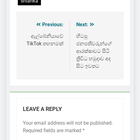
srilanka
Previous:
Next:
Post
navigation
ඇල්බේනියාවේ
හිටපු
TikTok තහනමක්
ජනපතිවරුන්ගේ
ආරක්ෂාවට සිටි
ත්‍රිවිධ හමුදාව අද
සිට ඉවතට
LEAVE A REPLY
Your email address will not be published.
Required fields are marked
*