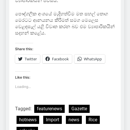
ව්‍යාපාරිකයින් පවසයි.
පෞද්ගලික අංශයේ මැදිහත්වීම මත සහල් තොග
මෙරටට ආනයනය කිරීමත් සමග මෙලෙස
වෙළඳසැල් යළි විවෘත කරන බව එම ව්‍යාපාරිකයින්
සදහන් කළේය.
Share this:
Twitter
Facebook
WhatsApp
Like this:
Loading...
Tagged:
featurenews
Gazette
hotnews
Import
news
Rice