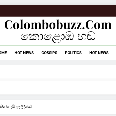
Colombobuzz.com
කොළොඹ හඬ
OME
HOT NEWS
GOSSIPS
POLITICS
HOT NEWS
ින්නැයි ඉල්ලීමක්