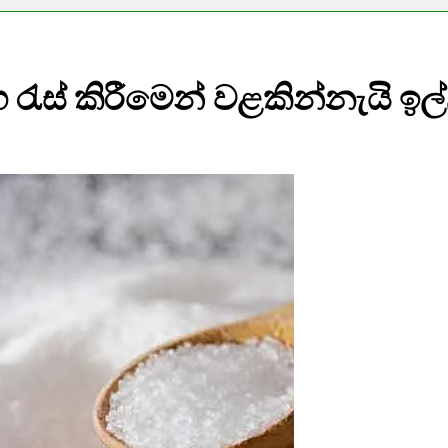
රැස් කිරීමෙන් වළකින්නැයි ඉල්