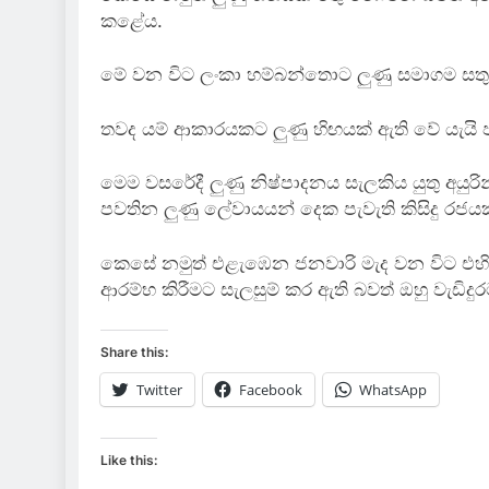
කළේය.
මේ වන විට ලංකා හම්බන්තොට ලුණු සමාගම සතුව ම
තවද යම් ආකාරයකට ලුණු හිඟයක් ඇති වේ යැයි ප
මෙම වසරේදී ලුණු නිෂ්පාදනය සැලකිය යුතු අයුර
පවතින ලුණු ලේවායයන් දෙක පැවැති කිසිදු රජ
කෙසේ නමුත් එළැඹෙන ජනවාරි මැද වන විට එහි ස
ආරම්භ කිරීමට සැලසුම් කර ඇති බවත් ඔහු වැඩිදුර
Share this:
Twitter
Facebook
WhatsApp
Like this: