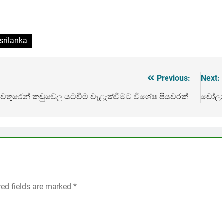
srilanka
Previous:
Next:
ංවතුරෙන් කඩුවෙල යටවීම වැළැක්වීමට විශේෂ පියවරක්
චෝලන
red fields are marked
*