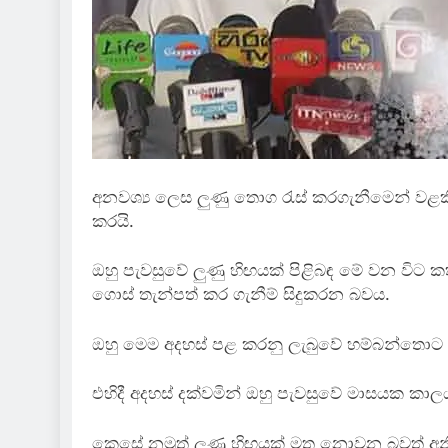
අනවශ්‍ය ලෙස ලුණු තොග රැස් කරගැනීමෙන් ව
කරයි.
ඔහු පැවසුවේ ලුණු හිඟයක් පිළිබඳ මේ වන විට
ගොස් තැන්පත් කර ගැනීම් සිදුකරන බවය.
ඔහු මෙම අදහස් පළ කරනු ලැබුවේ හම්බන්තොට ල
එහිදී අදහස් දක්වමින් ඔහු පැවසුවේ මාසයක කාලය
කෙසේ නමුත් ලුණු හි ඟයක් මතු නොවන බවත් අන