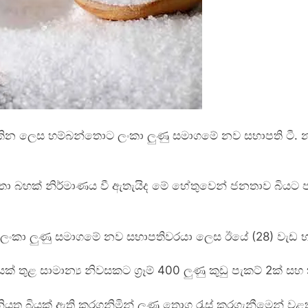
ළකින ලෙස හම්බන්තොට ලංකා ලුණු සමාගමේ නව සභාපති ටී.
 කතා බහක් නිර්මාණය වී ඇතැයිද මේ හේතුවෙන් ජනතාව බියට
ංකා ලුණු සමාගමේ නව සභාපතිවරයා ලෙස ඊයේ (28) වැඩ භාර
ක් තුළ සාමාන්‍ය නිවසකට ග්‍රෑම් 400 ලුණු කුඩු පැකට් 2ක් 
ියත බියක් ඇති කරගනිමින් ලුණු තොග රැස් කරගැනීමෙන් වළක