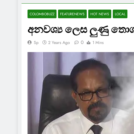
COLOMBOBUZZ
FEATURENEWS
HOT NEWS
LOCAL
අනවශ්‍ය ලෙස ලුණු තොග 
0
Sp
2 Years Ago
1 Mins