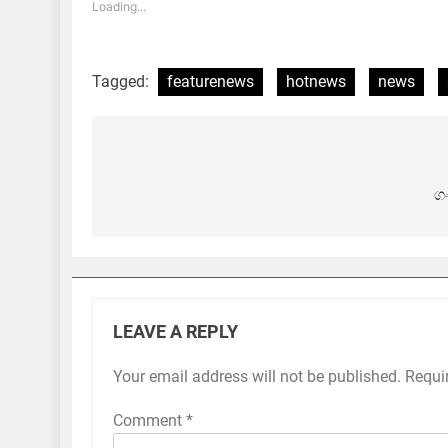
Loading...
Tagged:
featurenews
hotnews
news
Post
navigation
ග
LEAVE A REPLY
Your email address will not be published.
Requi
Comment
*