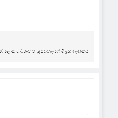
් ලෝක වාර්තාව තැබූ සස්නුලගේ මීළඟ ඉලක්කය