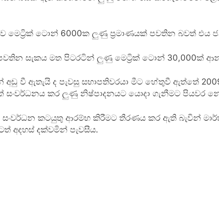
ෙට්‍රික් ටොන් 6000ක ලුණු ප්‍රමාණයක් පවතින බවත් එය ජනව
වතින සැකය මත පිටරටින් ලුණු මෙට්‍රික් ටොන් 30,000ක් ආ
ින් අඩු වී ඇතැයි ද පැවසු සභාපතිවරයා මීට හේතුවී ඇත්තේ 2
යක් සංවර්ධනය කර ලුණු නිෂ්පාදනයට යොදා ගැනීමට පියවර 
ංවර්ධන කටයුතු ආරම්භ කිරීමට තීරණය කර ඇති බැවින් මාර්
ටත් අදහස් දක්වමින් පැවසීය.