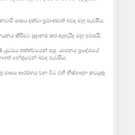
ාරි මාසය දක්වා ප්‍රමාණවත් බවද ඔහු පැවසීය.
නයනය කිරීමට සූදානම් කර ඇතැයිද ඔහු පවසයි.
009 යුධමය තත්ත්වයෙන් පසු යාපනය ප්‍රදේශයේ
නොගත් හේතුවෙන් බවද පැවසීය.
තු මාසය ආරම්භය වන විට එහි නිෂ්පාදන කටයුතු