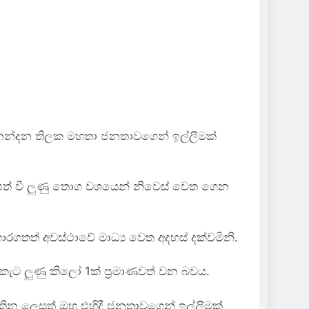
 නන්දන තිලක මහතා ජනතාවගෙන් ඉල්ලීමක්
 පත් වී ලුණු තොග වශයෙන් නිවෙස් වෙත ගෙන
ගතත් අවස්ථාවේ මාධ්‍ය වෙත අදහස් දක්වමිනි.
සහ කැට ලුණු කිලෝ 1ක් ප්‍රමාණවත් වන බවය.
ින ලෙසත් ඔහු එහිදී ජනතාවගෙන් ඉල්ලීමක්