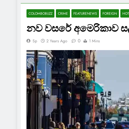
COLOMBOBUZZ
CRIME
FEATURENEWS
FOREIGN
HO
නව වසරේ අමෙරිකාව ස
0
Sp
2 Years Ago
1 Mins