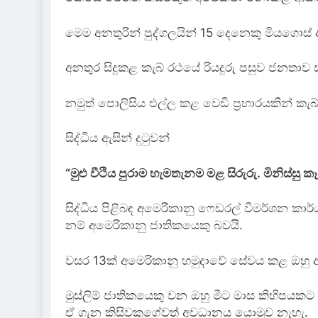
මෙම අනතුරින් පුද්ගලයින් 15 දෙනෙකු මියගොස් 
අනතුර සිදුකළ කැබ් රථයේ රියදුරු පසුව ජනතාව 
නමුත් පොලිසිය එල්ල කළ වෙඩි ප්‍රහාරයකින් කැබ
සිද්ධිය ඇසින් දුටුවන්
“මුළු වීථිය පුරාම හැමතැනම මළ සිරුරු. මිනිස්
සිද්ධිය පිළිබඳ අමෙරිකානු ෆෙඩරල් විමර්ශන කාර්
නම් අමෙරිකානු ජාතිකයෙකු බවයි.
වසර 13ක් අමෙරිකානු හමුදාවේ සේවය කළ ඔහු ඇ
මුස්ලිම් ජාතිකයෙකු වන ඔහු මීට මාස කිහිපයක
ඒ ගැන කිසිවකුගේවත් අවධානය යොමුව නැහැ.