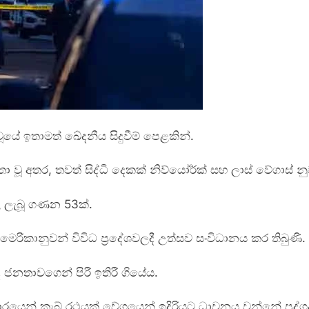
ේ ඉතාමත් ඛේදනීය සිදුවීම් පෙළකින්.
ර්තා වූ අතර, තවත් සිද්ධි දෙකක් නිව්යෝර්ක් සහ ලාස් වේගාස් නු
ාල ලැබූ ගණන 53ක්.
ෙරිකානුවන් විවිධ ප්‍රදේශවලදී උත්සව සංවිධානය කර තිබුණි.
ද ජනතාවගෙන් පිරී ඉතිරී ගියේය.
ෙන් කැබ් රථයක් වේගයෙන් ඉදිරියට ධාවනය වන්නේ පුද්ගල