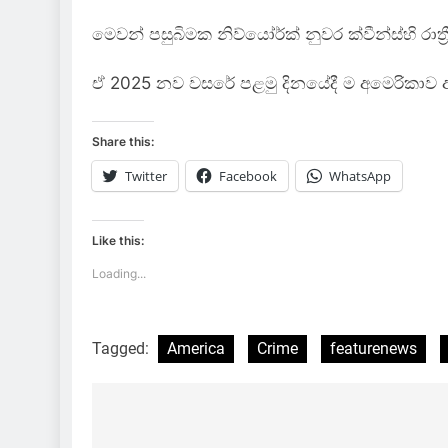
මෙවන් පසුබිමක නිව්යෝර්ක් නුවර ක්වීන්ස්හි රාත්‍
ඒ 2025 නව වසරේ පළමු දිනයේදී ම අමෙරිකාව අ
Share this:
Twitter
Facebook
WhatsApp
Like this:
Loading...
Tagged:
America
Crime
featurenews
Post