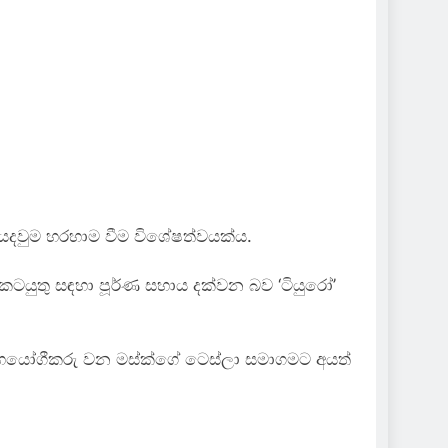
 යෙදවුම හරහාම වීම විශේෂත්වයක්ය.
 කටයුතු සඳහා පූර්ණ සහාය දක්වන බව ‘ටියුරෝ’
ධාන සහයෝගීකරු වන මස්ක්ගේ ටෙස්ලා සමාගමට අයත්