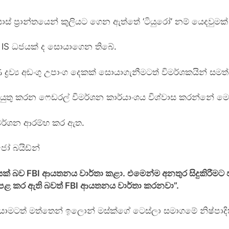
ාස් ප්‍රාන්තයෙන් කුලියට ගෙන ඇත්තේ ‘ටියුරෝ’ නම් යෙදවුමක
ය සහ IS ධජයක් ද සොයාගෙන තිබේ.
ණ ද්‍රව්‍ය අඩංගු උපාංග දෙකක් සොයාගැනීමටත් විමර්ශකයින් සම
 කටයුතු කරන ෆෙඩරල් විමර්ශන කාර්යාංශය විශ්වාස කරන්නේ මෙ
විමර්ශන ආරම්භ කර ඇත.
ජෝ බයිඩ්න්
ක් බව FBI ආයතනය වාර්තා කළා. එමෙන්ම අනතුර සිදුකිරීමට
 පළ කර ඇති බවත් FBI ආයතනය වාර්තා කරනවා”.
යාමටත් මත්තෙන් ඉලොන් මස්ක්ගේ ටෙස්ලා සමාගමේ නිෂ්පාදිත සයි