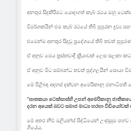
අනතුර සිදුකිරීමට යොදාගත් කැබ් රථය ඔහු ටෙක්ස
විමර්ශකයින් එම කැබ් රථයේ තිබී පුපුරන ද්‍රව්‍
එමෙන්ම අනතුර සිදුවූ ප්‍රදේශයේ තිබී තවත් පුපුර
ඒ අනුව මෙය ත්‍රස්තවාදී ක්‍රියාවක් ලෙස සලකා
ඒ අනුව මීට සම්බන්ධ තවත් පුද්ගලයින් සොයා 
මේ පිළිබඳ අදහස් දක්වන අමෙරිකානු ජනාධිපති 
“ඝාතකයා ටෙක්සාස්හි උපන් අමෙරිකානු ජාතිකයෙ
දරන අයෙක් බවට සමාජ මාධ්‍ය හරහා වීඩියෝවක්
මේ අතර නිව් ඔලියන්ස් සිද්ධියෙන් උණුසුම පහව 
ගියේය.