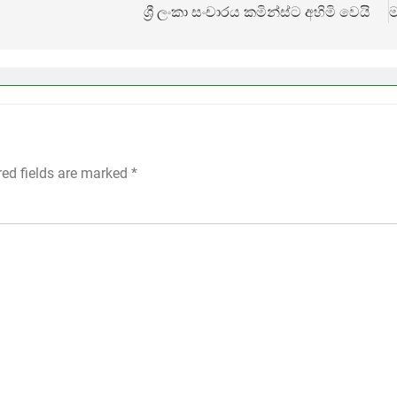
ශ්‍රී ලංකා සංචාරය කමින්ස්ට අහිමි වෙයි
ම
red fields are marked
*