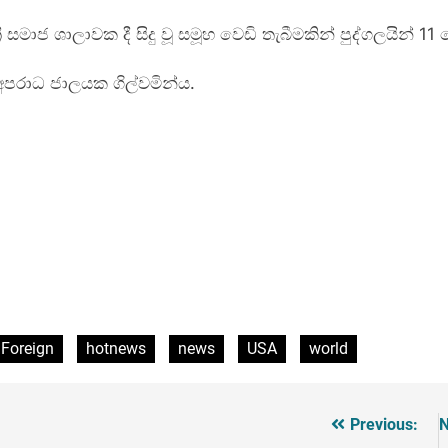
රී සමාජ ශාලාවක දී සිදු වූ සමූහ වෙඩි තැබීමකින් පුද්ගලයින් 1
පරාධ ජාලයක ගිල්වමින්ය.
Foreign
hotnews
news
USA
world
Previous:
N