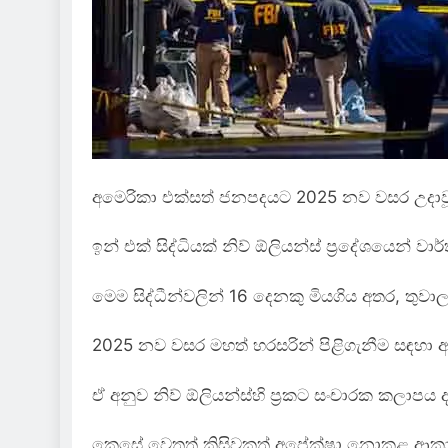
අමෙරිකා එක්සත් ජනපදයට 2025 නව වසර උදාවූය
ඉන් එක් සිද්ධියක් නිව් ඕලියන්ස් ප්‍රදේශයෙන් වා
මෙම සිද්ධීන්වලින් 16 දෙනකු මියගිය අතර, තුව
2025 නව වසර මහත් හරසරින් පිළිගැනීම සඳහා අම
ඒ අනුව නිව් ඕලියන්ස්හි ප්‍රකට සංචාරක කලාපය 
කෙසේ වෙතත් කිසිවකුත් අපේක්ෂා නොකළ ආකාරය