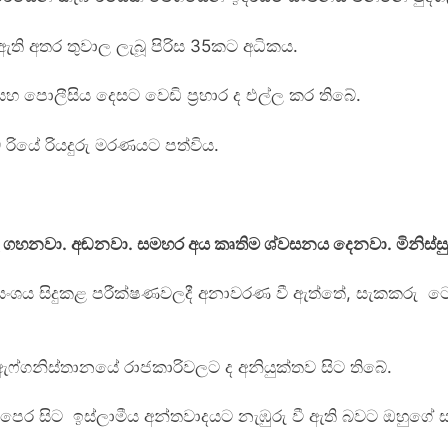
ඇති අතර තුවාල ලැබූ පිරිස 35කට අධිකය.
සහ පොලීසිය දෙසට වෙඩි ප්‍රහාර ද එල්ල කර තිබේ.
් රියේ රියදුරු මරණයට පත්විය.
සු කෑ ගහනවා. අඬනවා. සමහර අය කෘතිම ශ්වසනය දෙනවා. මිනිස්ස
යංශය සිදුකළ පරීක්ෂණවලදී අනාවරණ වී ඇත්තේ, සැකකරු ටෙක්සාස
ෆ්ගනිස්තානයේ රාජකාරිවලට ද අනියුක්තව සිට ති‍බේ.
ට පෙර සිට ඉස්ලාමීය අන්තවාදයට නැඹුරු වී ඇති බවට ඔහුගේ 