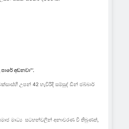
ු පාරේ අඬනවා”‘.
්හි උපන් 42 හැවිරිදි සම්සුද් ඩීන් ජබ්බාර්
සමාජ මාධ්‍ය සටහන්වලින් අනාවරණ වී තිබුණත්,