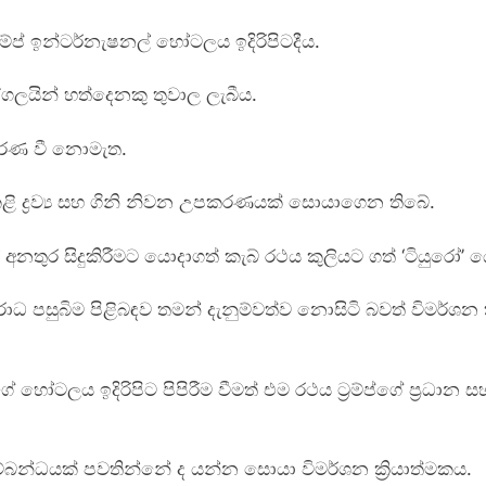
්‍රම්ප් ඉන්ටර්නැෂනල් හෝටලය ඉදිරිපිටදීය.
පුද්ගලයින් හත්දෙනකු තුවාල ලැබීය.
නාවරණ වී නොමැත.
ිකෙළි ද්‍රව්‍ය සහ ගිනි නිවන උපකරණයක් සොයාගෙන තිබේ.
අනතුර සිදුකිරීමට යොදාගත් කැබ් රථය කුලියට ගත් ‘ටියුරෝ’
ාධ පසුබිම පිළිබඳව තමන් දැනුම්වත්ව නොසිටි බවත් විමර්ශන
්ගේ හෝටලය ඉදිරිපිට පිපිරීම වීමත් එම රථය ට්‍රම්ප්ගේ ප්‍ර
 සම්බන්ධයක් පවතින්නේ ද යන්න සොයා විමර්ශන ක්‍රියාත්මකය.