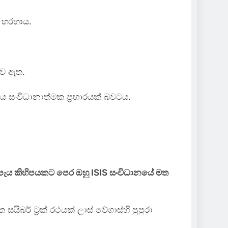
් හරහාය.
ත්ව ඇත.
ය සංවිධානාත්මක ප්‍රහාරයක් බවටය.
 පැය කිහිපයකට පෙර ඔහු ISIS සංවිධානයේ මත
බර් ට්‍රක් රථයක් ලාස් වේගාස්හි පුපුරා