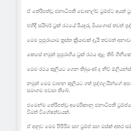
ඒ තේරීපත්වූ ජනාධිපති ඩොනල්ඩ් ට්‍රම්ප්ට අයත් ට
එහිදී සයිබර් ට්‍රක් රථයේ රියදුරු මියගොස් තවත් 
මෙම පුපුරායාම ත්‍රස්ත ක්‍රියාවක් දැයි තවමත් අ
කෙසේ නමුත් පුපුරාගිය ට්‍රක් රථය තුළ තිබී ගින
මෙම රථය කුලියට ගෙන තිබුණේ ද නිව් ඕලියන්ස් 
නමුත් මෙම වාහන කුලියට ගත් පුද්ගලයින්ගේ අපර
සමාගම පවසා තිබේ.
එමෙන්ම තේරීපත්වූ අමෙරිකානු ජනාධිපති ට්‍රම්ප
වීමත් විශේෂත්වයක්.
ඒ අනුව මෙම පිපිරීම සහ ට්‍රම්ප් සහ මස්ක් අතර