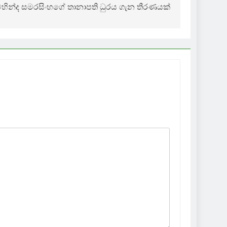
හින්ද සමරසිංහගේ තානාපති ධුරය ගැන තීරණයක්