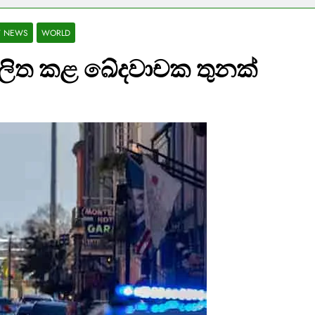
T NEWS
WORLD
ලිත කළ ඛේදවාචක තුනක්