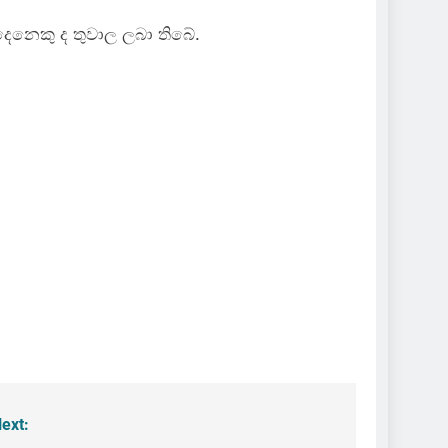
1 දෙනෙකු ද තුවාල ලබා තිබේ.
ext: