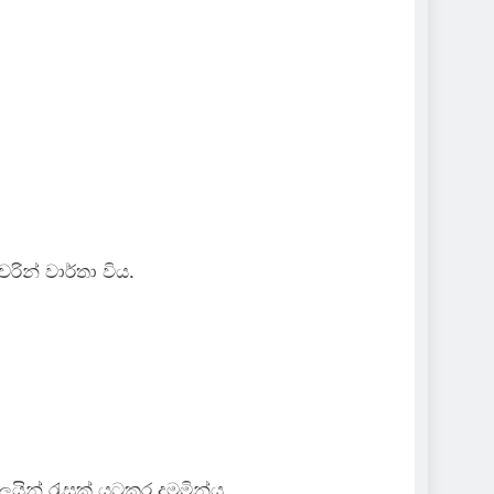
වරින් වාර්තා විය.
යින් රැසක් යටකර දමමින්ය.