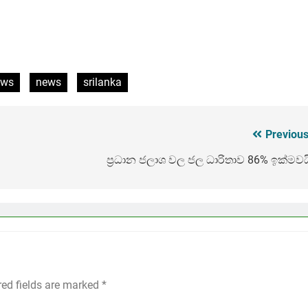
ews
news
srilanka
Previous
ප්‍රධාන ජලාශ වල ජල ධාරිතාව 86% ඉක්මවය
red fields are marked
*