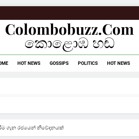
Colombobuzz.com
කොළොඹ හඬ
OME
HOT NEWS
GOSSIPS
POLITICS
HOT NEWS
රීම ගැන රජයෙන් නිවේදනයක්