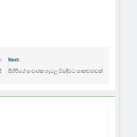
:
Next:
ි
සීගිරියේ සංචාරක ගැටලු විසඳීමට සාකච්ඡාවක්