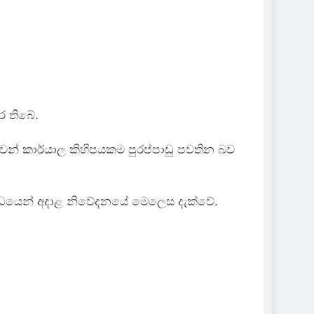
ර තිබේ.
වෙන් කාර්යාල කිහිපයකම පුරප්පාඩු පවතින බව
බන්ධයෙන් අදාළ නිවේදනයේ මෙලෙස දැක්වේ.