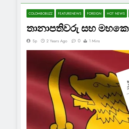
COLOMBOBUZZ
FEATURENEWS
FOREIGN
HOT NEWS
තානාපතිවරු සහ මහකොම
0
Sp
2 Years Ago
1 Mins