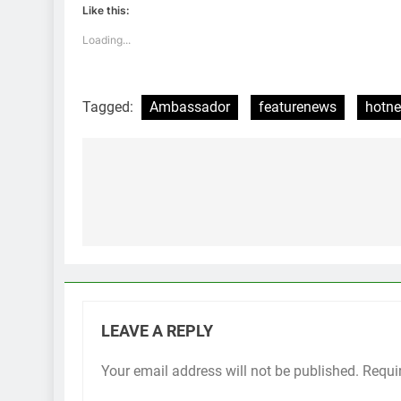
Like this:
Loading...
Tagged:
Ambassador
featurenews
hotn
Post
navigation
LEAVE A REPLY
Your email address will not be published.
Requi