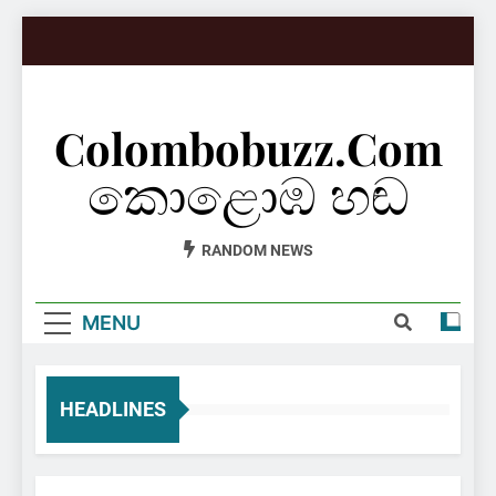
Skip
to
content
Colombobuzz.com
කොළොඹ හඬ
RANDOM NEWS
MENU
HEADLINES