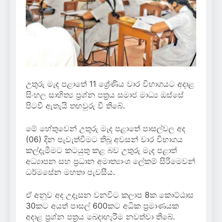
උතුරු මැද පළාතේ 11 ශ්‍රේණිය වාර විභාගයට අදාළ
සිංහල සාහිත්‍ය ප්‍රශ්න පත්‍රය සමාජ මාධ්‍ය ඔස්සේ
පිටවී ඇතැයි තහවුරු වී තිබේ.
මේ හේතුවෙන් උතුරු මැද පළාතේ පාසල්වල අද
(06) දින පැවැත්වීමට තිබූ අවසන් වාර විභාගය
කල්දැමීමට කටයුතු කළ බව උතුරු මැද පළාත්
අධ්‍යාපන සහ ප්‍රධාන අමාත්‍යාංශ ලේකම් සිරිමෙවන්
ධර්මසේන මහතා පැවසීය.
ඒ අනුව අද උදෑසන වනවිට කලාප 8ක කොට්ඨාස
30කට අයත් පාසල් 600කට අධික ප්‍රමාණයක
අදාළ ප්‍රශ්න පත්‍රය බෙදාහැරීම නවත්වා තිබේ.