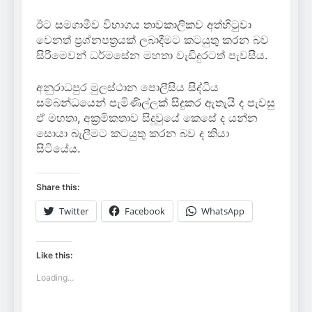
ඊට සමගාමීව විභාගය තාවකාලිකව අත්හිටුවා
වෙනත් ප්‍රශ්නපත්‍රයක් ලබාදීමට කටයුතු කරන බව
සිරිමෙවන් ධර්මසේන මහතා වැඩිදුරටත් පැවසීය.
අනුරාධපුර මුලස්ථාන පොලීසිය සිද්ධිය
සම්බන්ධයෙන් පැමිණිල්ලක් සිදුකර ඇතැයි ද පැවසු
ඒ මහතා, අක්‍රමිකතාව සිදුවුයේ කෙසේ ද යන්න
සොයා බැලීමට කටයුතු කරන බව ද කියා
සිටියේය.
Share this:
Twitter
Facebook
WhatsApp
Like this:
Loading...