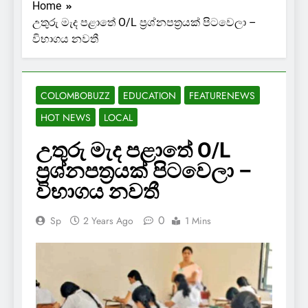
Home
උතුරු මැද පළාතේ O/L ප්‍රශ්නපත්‍රයක් පිටවෙලා –
විභාගය නවතී
COLOMBOBUZZ
EDUCATION
FEATURENEWS
HOT NEWS
LOCAL
උතුරු මැද පළාතේ O/L
ප්‍රශ්නපත්‍රයක් පිටවෙලා –
විභාගය නවතී
0
Sp
2 Years Ago
1 Mins