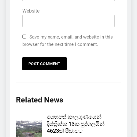
Website
Save my name, email, and website in this
browser for the next time I comment.
Related News
අයහපත් කාලගුණයෙන්
දිස්ත්‍රික්ක 13ක පුද්ගලයින්
4623ක් පීඩාවට