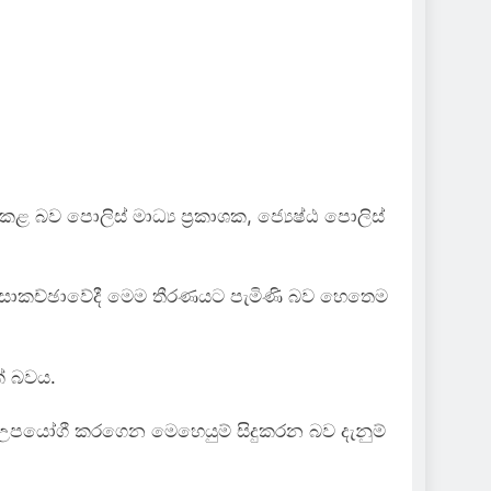
බව පොලිස් මාධ්‍ය ප්‍රකාශක, ජ්‍යෙෂ්ඨ පොලිස්
 වූ සාකච්ඡාවේදී මෙම තීරණයට පැමිණි බව හෙතෙම
ක් බවය.
ි උපයෝගී කරගෙන මෙහෙයුම් සිදුකරන බව දැනුම්