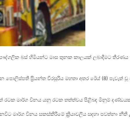
ද්ගලික බස් හිමියන්ට මාස තුනක කාලයක් ලබාදීමට තීරණය කළ 
පොලිස්පති ප්‍රියන්ත වීරසූරිය මහතා අතර ඊෙය් (8) පැවැත්
 රටක මාර්ග විනය යනු රටක තත්ත්වය පිළිබඳ මිනුම් දණ්ඩය
ිට මාර්ග විනය සකස්කිරීමේ ක්‍රියාවලිය සඳහා පවත්නා නීත