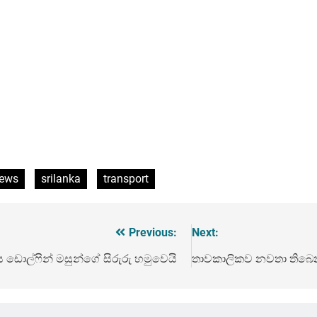
ews
srilanka
transport
Previous:
Next:
ිය ඩොල්ෆින් මසුන්ගේ සිරුරු හමුවෙයි
තාවකාලිකව නවතා තිබෙන