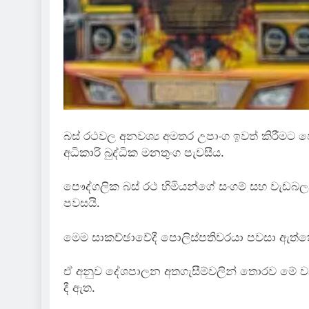
බස් රථවල අනවශ්‍ය අමතර උපාංග ඉවත් කිරීමට පෞ
අධිකාරි බුද්ධික මනතුංග පැවසීය.
පෞද්ගලික බස් රථ හිමියන්ගේ සංගම් සහ වැඩබලන 
පවසයි.
මෙම සාකච්ඡාවේදී පොලිස්පතිවරයා පවසා ඇත්තේ
ඒ අනුව දේශපාලන අතගැසීම්වලින් තොරව මේ වනව
දී ඇත.