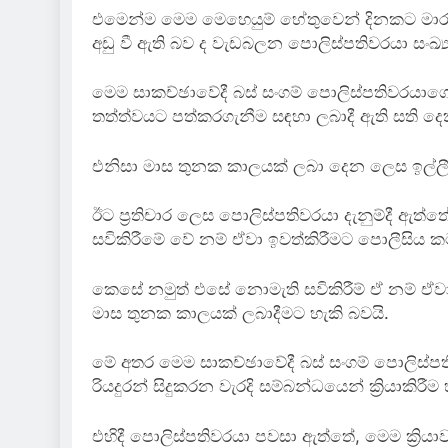
එමෙන්ම මෙම මෙහෙයුම් හේතුවෙන් දිනකට මාරක රි
අඩු වී ඇති බව ද වැඩබලන පොලිස්පතිවරයා සංඛ්
මෙම සාකච්ඡාවේදී බස් සංගම් පොලිස්පතිවරයා
තත්ත්වයට පත්කරගැනීම සඳහා ලබාදී ඇති සති 
එනිසා මාස තුනක කාලයක් ලබා දෙන ලෙස ඉල්ල
ඊට ප්‍රතිචාර ලෙස පොලිස්පතිවරයා දැනුම්දී ඇත
සවිකිරීමේ වේ නම් ඒවා ඉවත්කිරීමට පොලීසිය ක
කෙසේ නමුත් එසේ නොමැති සවිකිරීම් ඒ නම් ඒවා
මාස තුනක කාලයක් ලබාදීමට හැකි බවයි.
මේ අතර මෙම සාකච්ඡාවේදී බස් සංගම් පොලිස්පති
රියදුරන් සිදුකරන වැරදි සම්බන්ධයෙන් ක්‍රියාකිර
එහිදී පොලිස්පතිවරයා පවසා ඇත්තේ, මෙම ක්‍