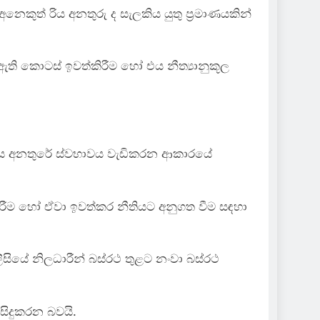
ෙකුත් රිය අනතුරු ද සැලකිය යුතු ප්‍රමාණයකින්
ි කොටස් ඉවත්කිරීම හෝ එය නීත්‍යානුකූල
දී රිය අනතුරේ ස්වභාවය වැඩිකරන ආකාරයේ
කිරීම හෝ ඒවා ඉවත්කර නීතියට අනුගත වීම සඳහා
ීසියේ නිලධාරීන් බස්රථ තුළට නංවා බස්රථ
ිදුකරන බවයි.