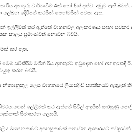
ය අනතුරු වාර්තාවීම් 4ක් හෝ 5ක් දක්වා අඩුව ඇති බවත්, අන
‍යා ලේඛන ඉදිරිපත් කරමින් පෙන්වමින් පවසා ඇත.
ගෙන් ඉල්ලීමක් කර ඇත්තේ වාහනවල අලංකරණය සඳහා සවිකර ඇත
දෙකක කාලය ප්‍රමාණවත් නොවන බවයි.
ීමක් කර ඇත.
්තේ මෙම සවිකිරීම් මගින් රිය අනතුරට තුඩුදෙන හෝ අනතුරක
ටයුතු කරන බවයි.
 නිත්‍යානුකූල ලෙස වාහනයේ ලියාපදිංචි සහතිකයට ඇතුළත් 
වරයාගෙන් ඉල්ලීමක් කර ඇත්තේ සිවිල් ඇඳුමින් සැරසුණු පොල
ීම හැකිතාක් සීමාකරන ලෙසයි.
රියාවලිය මහජනතාවට අපහසුතාවක් නොවන ආකාරයට තවදුරටත් ස