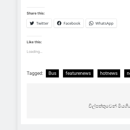
Share this:
Twitter
Facebook
WhatsApp
Like this:
Loading...
Tagged:
Bus
featurenews
hotnews
n
Post
navigation
විල්පත්තුවෙන් මියග