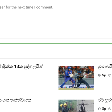
ser for the next time I comment.
‍රික්ක 13ක පුද්ගලයින්
මුම්බ
Sp
වසංගත තත්ත්වයක
රට පුරා
Sp