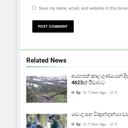
Save my name, email, and website in this brow
Related News
අයහපත් කාලගුණයෙන් දිස්ත්
4623ක් පීඩාවට
Sp
1 Year Ago
0
ඩෙංගු සහ විකුන්ගුන්යා 
Sp
1 Year Ago
0