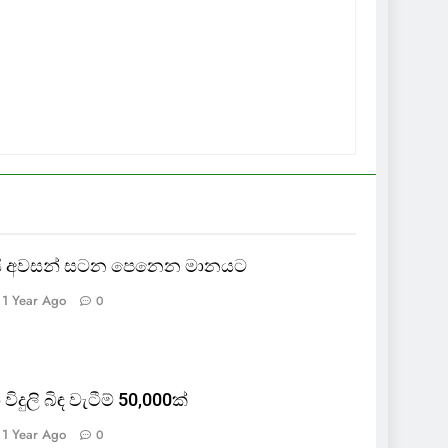
ායි අවසන් සටන පෙනෙන මානයට
1 Year Ago
0
 විදුලි බිඳ වැටීම් 50,000ක්
1 Year Ago
0