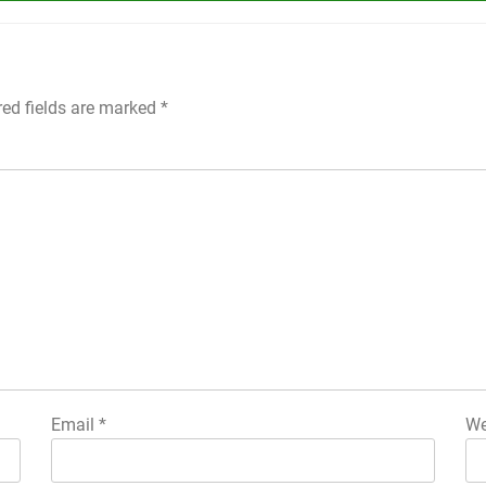
red fields are marked
*
Email
*
We