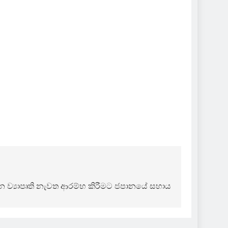
 ව්‍යාපෘති නැවත ආරම්භ කිරීමට ජපානයේ සහාය