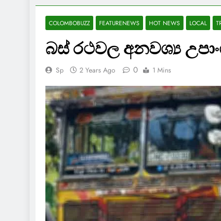
COLOMBOBUZZ
FEATURENEWS
HOT NEWS
LOCAL
T
බස් රථවල අනවශ්‍ය උපාංග
0
Sp
2 Years Ago
1 Mins