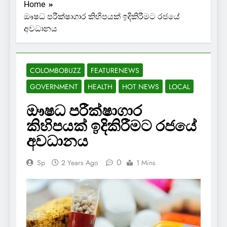
Home
ඖෂධ පරීක්ෂාගාර කිහිපයක් ඉදිකිරීමට රජයේ
අවධානය
COLOMBOBUZZ
FEATURENEWS
GOVERNMENT
HEALTH
HOT NEWS
LOCAL
ඖෂධ පරීක්ෂාගාර
කිහිපයක් ඉදිකිරීමට රජයේ
අවධානය
0
Sp
2 Years Ago
1 Mins