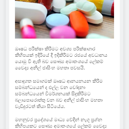
ඖෂධ පරීක්ෂා කිරීමට අවශ්‍ය පරීක්ෂාගාර
කිහිපයක් ඉදිරියේ දී ඉදිකිරීමට රජයේ අවධානය
යොමු වී ඇති බව සෞඛ්‍ය අමාතංශයේ ලේකම්
වෛද්‍ය අනිල් ජාසිංහ මහතා පවසයි.
අසාදුගත සමාගමක් ඖෂධ ආනයනයන කිරීම
සම්බන්ධයෙන් ද එල්ල වන චෝදනා
සම්බන්ධයෙන් විමර්ශනයක් සිදුකිරීමට
බලාපොරොත්තු වන බව අනිල් ජාසිංහ මහතා
වැඩිදුරටත් කියා සිටියේය.
මහනුවර ප්‍රදේශයේ මාධ්‍ය වේදීන් නැගූ ප්‍රශ්න
කිහිපයකට සෞඛ්‍ය අමාතංශයේ ලේකම් වෛද්‍ය