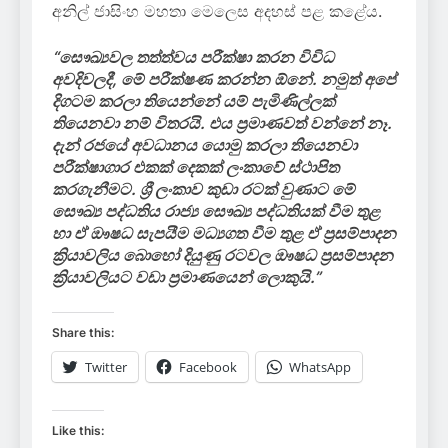
අනිල් ජාසිංහ මහතා මෙලෙස අදහස් පළ කළේය.
“සෞඛ්‍යවල තත්ත්වය පරීක්ෂා කරන විවිධ
අවදිවලදී, මේ පරීක්ෂණ කරන්න ඕනේ. නමුත් අපේ
දිගටම කරලා තියෙන්නේ යම් පැමිණිල්ලක්
තියෙනවා නම් විතරයි. එය ප්‍රමාණවත් වන්නේ නෑ.
දැන් රජයේ අවධානය යොමු කරලා තියෙනවා
පරීක්ෂාගාර එකක් දෙකක් ලංකාවේ ස්ථාපිත
කරගැනීමට. ශ්‍රී ලංකාව කුඩා රටක් වුණාට මේ
සෞඛ්‍ය පද්ධතිය රාජ්‍ය සෞඛ්‍ය පද්ධතියක් වීම තුළ
හා ඒ ඖෂධ සැපයීම මධ්‍යගත වීම තුළ ඒ ප්‍රසම්පාදන
ක්‍රියාවලිය බොහෝ දියුණු රටවල ඖෂධ ප්‍රසම්පාදන
ක්‍රියාවලියට වඩා ප්‍රමාණයෙන් ලොකුයි.”
Share this:
Twitter
Facebook
WhatsApp
Like this: