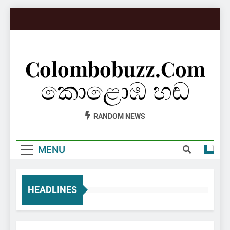
Skip
to
content
Colombobuzz.com
කොළොඹ හඬ
RANDOM NEWS
MENU
HEADLINES