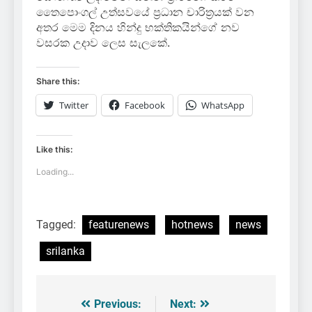
තෛපොංගල් උත්සවයේ ප්‍රධාන චාරිත්‍රයක් වන
අතර මෙම දිනය හින්දු භක්තිකයින්ගේ නව
වසරක උදාව ලෙස සැලකේ.
Share this:
Twitter
Facebook
WhatsApp
Like this:
Loading...
Tagged:
featurenews
hotnews
news
srilanka
Previous:
Next:
Post