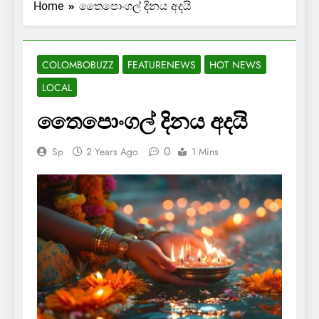
Home
තෛපොංගල් දිනය අදයි
COLOMBOBUZZ
FEATURENEWS
HOT NEWS
LOCAL
තෛපොංගල් දිනය අදයි
0
Sp
2 Years Ago
1 Mins