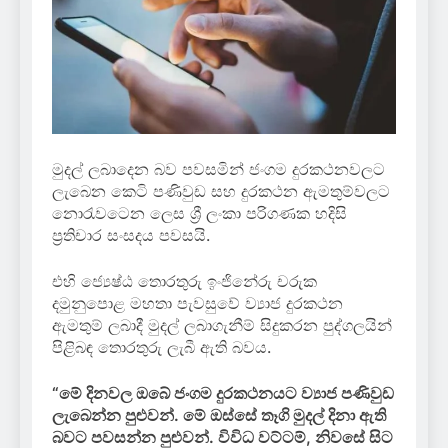
මුදල් ලබාදෙන බව පවසමින් ජංගම දුරකථනවලට
ලැබෙන කෙටි පණිවුඩ සහ දුරකථන ඇමතුම්වලට
නොරැවටෙන ලෙස ශ්‍රී ලංකා පරිගණක හදිසි
ප්‍රතිචාර සංසදය පවසයි.
එහි ජ්‍යෙෂ්ඨ තොරතුරු ඉංජිනේරු චරුක
දමුනුපොළ මහතා පැවසුවේ ව්‍යාජ දුරකථන
ඇමතුම් ලබාදී මුදල් ලබාගැනීම් සිදුකරන පුද්ගලයින්
පිළිබඳ තොරතුරු ලැබී ඇති බවය.
“මේ දිනවල ඔබේ ජංගම දුරකථනයට ව්‍යාජ පණිවුඩ
ලැබෙන්න පුළුවන්. මේ ඔස්සේ තෑගි මුදල් දිනා ඇති
බවට පවසන්න පුළුවන්. විවිධ වට්ටම්, නිවසේ සිට