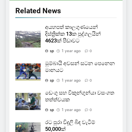
Related News
අයහපත් කාලගුණයෙන්
දිස්ත්‍රික්ක 13ක පුද්ගලයින්
4623ක් පීඩාවට
sp
1 year ago
0
මුම්බායි අවසන් සටන පෙනෙන
මානයට
sp
1 year ago
0
ඩෙංගු සහ විකුන්ගුන්යා වසංගත
තත්ත්වයක
sp
1 year ago
0
රට පුරා විදුලි බිඳ වැටීම්
50,000ක්