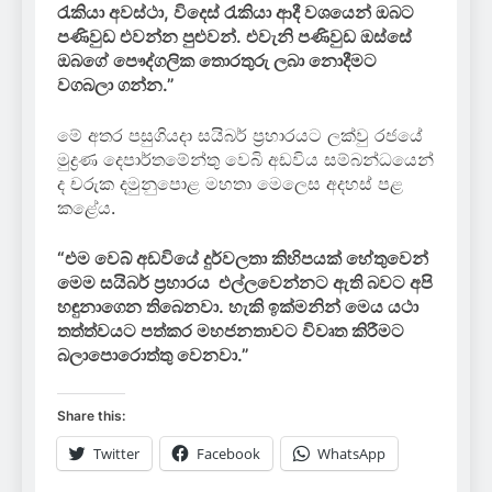
රැකියා අවස්ථා, විදෙස් රැකියා ආදී වශයෙන් ඔබට
පණිවුඩ එවන්න පුළුවන්. එවැනි පණිවුඩ ඔස්සේ
ඔබගේ පෞද්ගලික තොරතුරු ලබා නොදීමට
වගබලා ගන්න.”
මේ අතර පසුගියදා සයිබර් ප්‍රහාරයට ලක්වු රජයේ
මුද්‍රණ දෙපාර්තමේන්තු වෙබි අඩවිය සම්බන්ධයෙන්
ද චරුක දමුනුපොළ මහතා මෙලෙස අදහස් පළ
කළේය.
“එම වෙබ් අඩවියේ දුර්වලතා කිහිපයක් හේතුවෙන්
මෙම සයිබර් ප්‍රහාරය එල්ලවෙන්නට ඇති බවට අපි
හඳුනාගෙන තිබෙනවා. හැකි ඉක්මනින් මෙය යථා
තත්ත්වයට පත්කර මහජනතාවට විවෘත කිරීමට
බලාපොරොත්තු වෙනවා.”
Share this:
Twitter
Facebook
WhatsApp