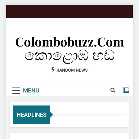
Skip
to
content
Colombobuzz.com
කොළොඹ හඬ
RANDOM NEWS
MENU
HEADLINES