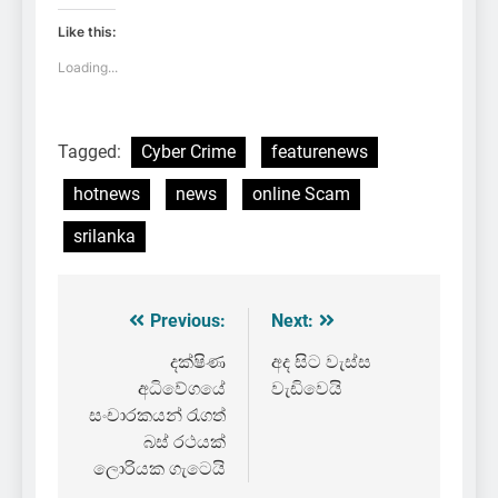
Like this:
Loading...
Tagged:
Cyber Crime
featurenews
hotnews
news
online Scam
srilanka
Previous:
Next:
Post
navigation
දක්ෂිණ
අද සිට වැස්ස
අධිවේගයේ
වැඩිවෙයි
සංචාරකයන් රැගත්
බස් රථයක්
ලොරියක ගැටෙයි