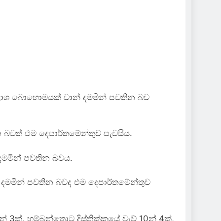
ේ ජලාශ බොහොමයක් වාන් දමමින් පවතින බව
ින බවත් එම දෙපාර්තමේන්තුව පැවසීය.
 දමමින් පවතින බවය.
න් දමමින් පවතින බවද එම දෙපාර්තමේන්තුව
 4න් 3ක්, හම්බන්තොට දිස්ත්‍රික්කයේ වැව් 10න් 4ක්,