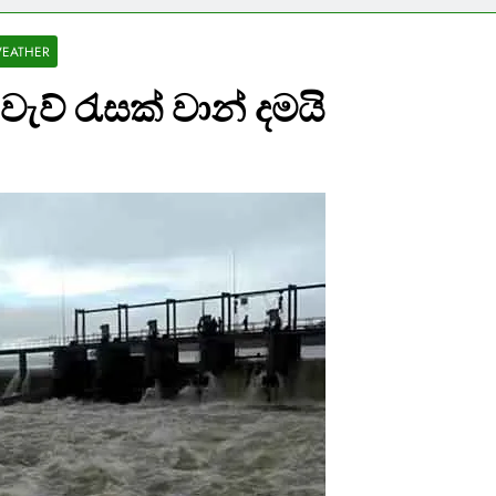
EATHER
වැව් රැසක් වාන් දමයි