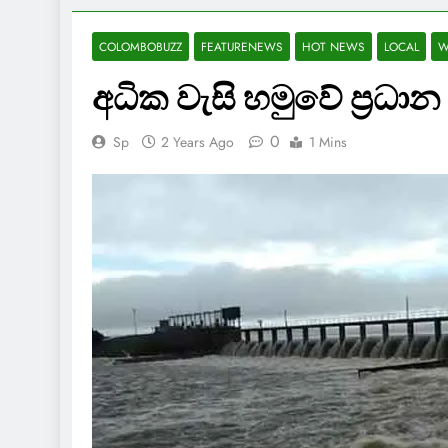
COLOMBOBUZZ
FEATURENEWS
HOT NEWS
LOCAL
W
අධික වැසි හමුවේ ප්‍රධාන 
0
Sp
2 Years Ago
1 Mins