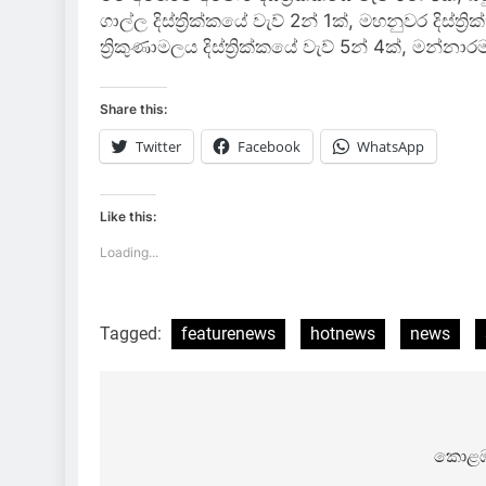
ගාල්ල දිස්ත්‍රික්කයේ වැව් 2න් 1ක්, මහනුවර දිස්ත්
ත්‍රිකුණාමලය දිස්ත්‍රික්කයේ වැව් 5න් 4ක්, මන්න
Share this:
Twitter
Facebook
WhatsApp
Like this:
Loading...
Tagged:
featurenews
hotnews
news
Post
navigation
කොළඹ 