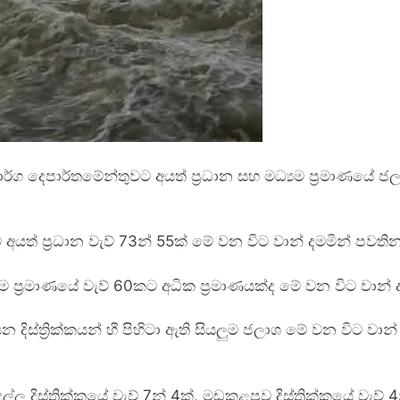
ර්ග දෙපාර්තමේන්තුවට අයත් ප්‍රධාන සහ මධ්‍යම ප්‍රමාණය
ට අයත් ප්‍රධාන වැව් 73න් 55ක් මේ වන විට වාන් දමමින් පවත
ම ප්‍රමාණයේ වැව් 60කට අධික ප්‍රමාණයක්ද මේ වන විට වාන්
ිස්ත්‍රික්කයන් හී පිහිටා ඇති සියලුම ජලාශ මේ වන විට වා
ුල්ල දිස්ත්‍රික්කයේ වැව් 7න් 4ක්, මඩකළපුව දිස්ත්‍රික්කයේ වැව්