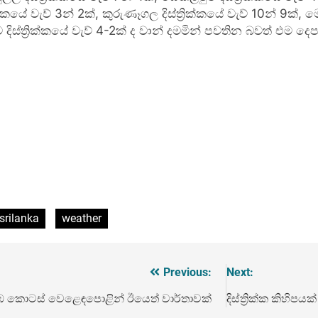
‍රික්කයේ වැව් 3න් 2ක්, කුරුණෑගල දිස්ත්‍රික්කයේ වැව් 10න් 9ක්,
ාරම දිස්ත්‍රික්කයේ වැව් 4-2ක් ද වාන් දමමින් පවතින බවත් එම ද
srilanka
weather
Previous:
Next:
කොටස් වෙළෙඳපොළින් ඊයෙත් වාර්තාවක්
දිස්ත්‍රික්ක කිහිප