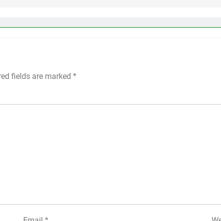
red fields are marked
*
Email
*
We