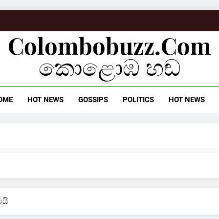
Colombobuzz.com
කොළොඹ හඬ
OME
HOT NEWS
GOSSIPS
POLITICS
HOT NEWS
මයි