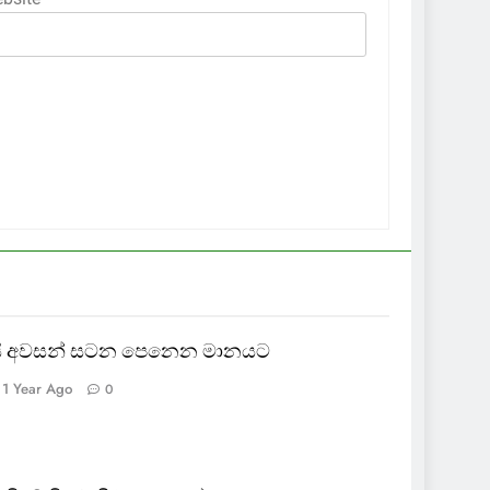
ායි අවසන් සටන පෙනෙන මානයට
1 Year Ago
0