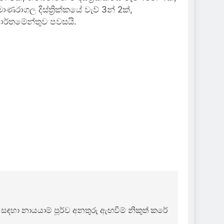
 මොණරාගල දිස්ත්‍රික්කයේ වැව් 3න් 2ක්,
ෙපාර්තමේන්තුව පවසයි.
යක් සඳහා නායයාම් පූර්ව අනතුරු ඇඟවීම් නිකුත් කරේ