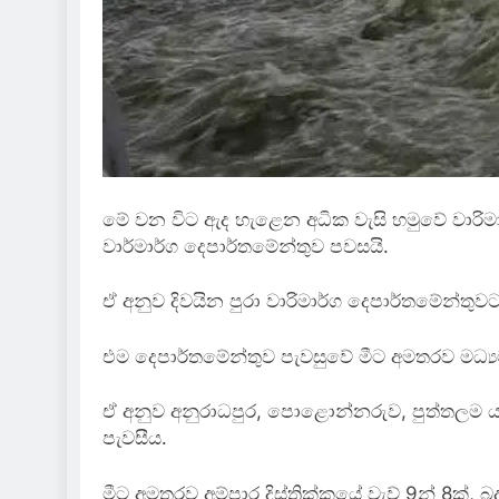
මේ වන විට ඇද හැළෙන අධික වැසි හමුවේ වාරිමා
වාර්මාර්ග දෙපාර්තමේන්තුව පවසයි.
ඒ අනුව දිවයින පුරා වාරිමාර්ග දෙපාර්තමේන්තුව
එම දෙපාර්තමේන්තුව පැවසුවේ මීට අමතරව මධ්‍ය
ඒ අනුව අනුරාධපුර, පොළොන්නරුව, පුත්තලම යන ද
පැවසීය.
මීට අමතරව අම්පාර දිස්ත්‍රික්කයේ වැව් 9න් 8ක්, බද