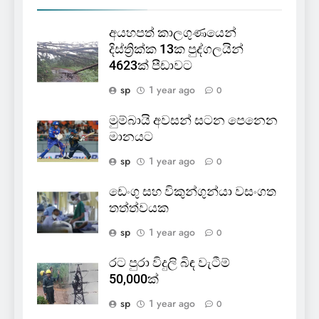
අයහපත් කාලගුණයෙන්
දිස්ත්‍රික්ක 13ක පුද්ගලයින්
4623ක් පීඩාවට
sp
1 year ago
0
මුම්බායි අවසන් සටන පෙනෙන
මානයට
sp
1 year ago
0
ඩෙංගු සහ විකුන්ගුන්යා වසංගත
තත්ත්වයක
sp
1 year ago
0
රට පුරා විදුලි බිඳ වැටීම්
50,000ක්
sp
1 year ago
0