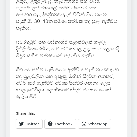
උතුරු, උතුරු-මැද, නැගෙනහිර සහ වයඹ
පළාත්වලත් මාතලේ, හම්බන්තොට සහ
මොනරාගල දිස්ත්‍රික්කවලත් විටින් විට හමන
පැ.කි.මී. 30-40ක පමණ තරමක තද සුළං ඇතිවිය
හැකිය.
සබරගමුව සහ බස්නාහිර පළාත්වලත් ගාල්ල
දිස්ත්‍රික්කයේත් ඇතැම් ස්ථානවල උදෑසන කාලයේදී
මීදුම් සහිත තත්ත්වයක් පැවතිය හැකිය.
ගිගුරුම් සහිත වැසි සමග ඇතිවිය හැකි තාවකාලික
තද සුළංවලින් සහ අකුණු මඟින් සිදුවන අනතුරු
අවම කර ගැනීමට අවශ්‍ය පියවර ගන්නා ලෙස
කාලගුණවිද්‍යා දෙපාර්තමේන්තුව ජනතාවගෙන්
ඉල්ලා සිටී.
Share this:
Twitter
Facebook
WhatsApp