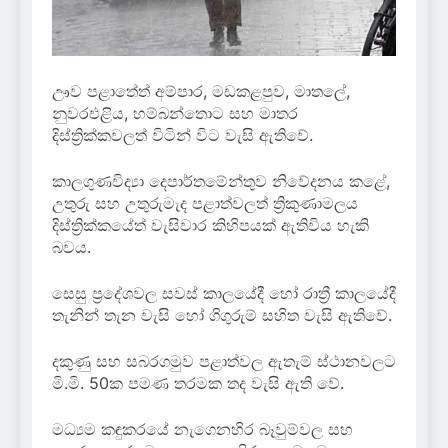
ඌව පළාතේත් අම්පාර, මඩකළපුව, මාතලේ,
නුවරඑළිය, හම්බන්තොට සහ මාතර
දිස්ත්‍රික්කවලත් විටින් විට වැසි ඇතිවේ.
කාලගුණවිද්‍යා දෙපාර්තමේන්තුව නිවේදනය කළේ,
උතුරු සහ උතුරුමැද පළාත්වලත් ත්‍රිකුණාමලය
දිස්ත්‍රික්කයේත් වැසිවාර කිහිපයක් ඇතිවිය හැකි
බවය.
සෙසු ප්‍රදේශවල සවස් කාලයේදී හෝ රාත්‍රී කාලයේදී
තැනින් තැන වැසි හෝ ගිගුරුම් සහිත වැසි ඇතිවේ.
දකුණු සහ සබරගමුව පළාත්වල ඇතැම් ස්ථානවලට
මි.මි. 50ක පමණ තරමක තද වැසි ඇති වේ.
මධ්‍යම කඳුකරයේ නැගෙනහිර බෑවුම්වල සහ