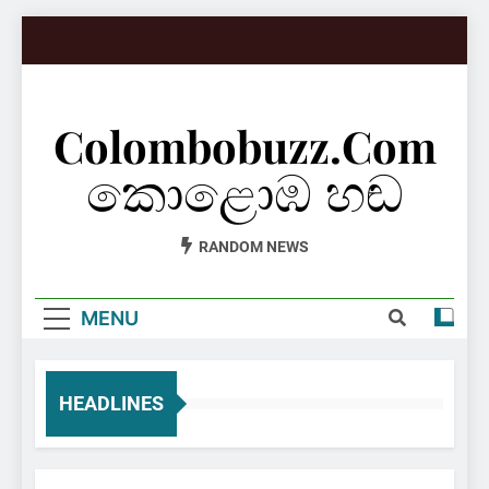
Skip
to
content
Colombobuzz.com
කොළොඹ හඬ
RANDOM NEWS
MENU
HEADLINES