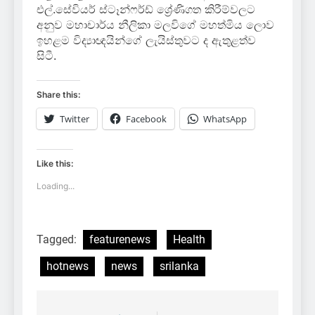
එල්.සේවියර් ස්ටෑන්ෆර්ඩ් ශ්‍රේණිගත කිරීම්වලට
අනුව මහාචාර්ය නීලිකා මලවිගේ මහත්මිය ලොව
ඉහළම විද්‍යාඥයින්ගේ ලැයිස්තුවට ද ඇතුළත්ව
සිටී.
Share this:
Twitter
Facebook
WhatsApp
Like this:
Loading...
Tagged:
featurenews
Health
hotnews
news
srilanka