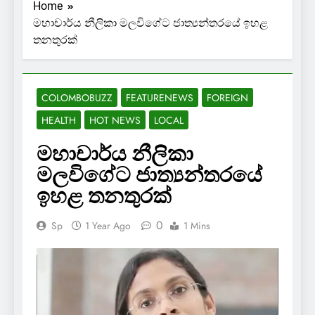
Home
මහාචාර්ය නීලිකා මලවිගේට ජාත්‍යන්තරයේ ඉහළ
තනතුරක්
COLOMBOBUZZ
FEATURENEWS
FOREIGN
HEALTH
HOT NEWS
LOCAL
මහාචාර්ය නීලිකා
මලවිගේට ජාත්‍යන්තරයේ
ඉහළ තනතුරක්
0
Sp
1 Year Ago
1 Mins