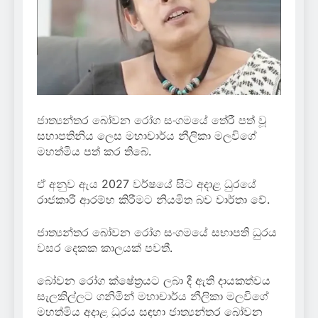
ජාත්‍යන්තර බෝවන රෝග සංගමයේ තේරී පත් වූ
සභාපතිනිය ලෙස මහාචාර්ය නීලිකා මලවිගේ
මහත්මිය පත් කර තිබේ.
ඒ අනුව ඇය 2027 වර්ෂයේ සිට අදාළ ධුරයේ
රාජකාරී ආරම්භ කිරීමට නියමිත බව වාර්තා වේ.
ජාත්‍යන්තර බෝවන රෝග සංගමයේ සභාපති ධුරය
වසර දෙකක කාලයක් පවතී.
බෝවන රෝග ක්ෂේත්‍රයට ලබා දී ඇති දායකත්වය
සැලකිල්ලට ගනිමින් මහාචාර්ය නීලිකා මලවිගේ
මහත්මිය අදාළ ධුරය සඳහා ජාත්‍යන්තර බෝවන