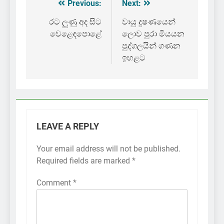
Previous:
Next:
Post
navigation
රට ලුණු අද සිට
වායු දුෂණයෙන්
වෙළෙඳපොළේ
ලොව පුරා මියයන
පුද්ගලයින් ගණන
ඉහළට
LEAVE A REPLY
Your email address will not be published.
Required fields are marked
*
Comment
*