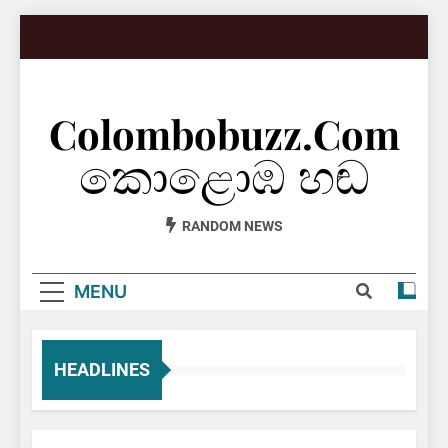
Skip
to
content
Colombobuzz.com
කොළොඹ හඬ
RANDOM NEWS
MENU
HEADLINES