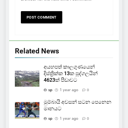
Related News
අයහපත් කාලගුණයෙන්
දිස්ත්‍රික්ක 13ක පුද්ගලයින්
4623ක් පීඩාවට
sp
1 year ago
0
මුම්බායි අවසන් සටන පෙනෙන
මානයට
sp
1 year ago
0