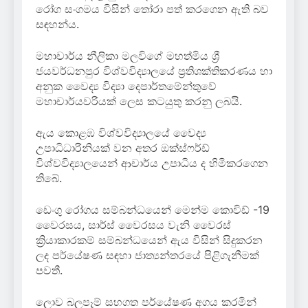
රෝග සංගමය විසින් තෝරා පත් කරගෙන ඇති බව
සඳහන්ය.
මහාචාර්ය නීලිකා මලවිගේ මහත්මිය ශ්‍රී
ජයවර්ධනපුර විශ්වවිද්‍යාලයේ ප්‍රතිශක්තිකරණය හා
අනුක වෛද්‍ය විද්‍යා දෙපාර්තමේන්තුවේ
මහාචාර්යවරියක් ලෙස කටයුතු කරනු ලබයි.
ඇය කොළඹ විශ්වවිද්‍යාලයේ වෛද්‍ය
උපාධිධාරිනියක් වන අතර ඔක්ස්ෆර්ඩ්
විශ්වවිද්‍යාලයෙන් ආචාර්ය උපාධිය ද හිමිකරගෙන
තිබේ.
ඩෙංගු රෝගය සම්බන්ධයෙන් මෙන්ම කොවිඩ් -19
වෛරසය, සාර්ස් වෛරසය වැනි වෛරස්
ක්‍රියාකාරකම් සම්බන්ධයෙන් ඇය විසින් සිදුකරන
ලද පර්යේෂණ සඳහා ජාත්‍යන්තරයේ පිළිගැනීමක්
පවතී.
ලොව බලපෑම් සහගත පර්යේෂණ අගය කරමින්