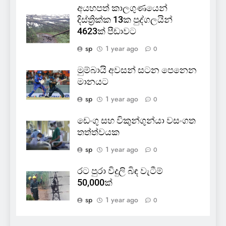
අයහපත් කාලගුණයෙන්
දිස්ත්‍රික්ක 13ක පුද්ගලයින්
4623ක් පීඩාවට
sp
1 year ago
0
මුම්බායි අවසන් සටන පෙනෙන
මානයට
sp
1 year ago
0
ඩෙංගු සහ විකුන්ගුන්යා වසංගත
තත්ත්වයක
sp
1 year ago
0
රට පුරා විදුලි බිඳ වැටීම්
50,000ක්
sp
1 year ago
0