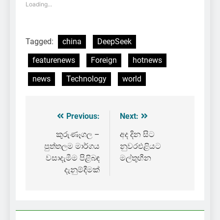
Loading...
Tagged:
china
DeepSeek
featurenews
Foreign
hotnews
news
Technology
world
Previous:
Next:
Post
navigation
කුරුණෑගල –
අද දින සිට
පුත්තලම මාර්ගය
නුවරඑළියට
වසාදැමීම පිළිබඳ
මල්තුහීන
දැනුම්දීමක්