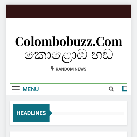
Skip
to
content
Colombobuzz.com
කොළොඹ හඬ
RANDOM NEWS
MENU
HEADLINES