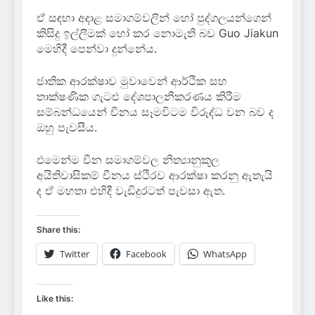
ඒ සඳහා අදාළ සමාගම්වලින් හෝ පුද්ගලයන්ගෙන්
කිසිදු ඉල්ලීමක් හෝ ‍කර නොමැති බව Guo Jiakun
මෙහිදී පෙන්වා දුන්නේය.
ජාතික ආරක්ෂාව මුවාවෙන් ආර්ථික සහ
තාක්ෂණික ගැටළු දේශපාලනීකරණය කිරීම
සම්බන්ධයෙන් චීනය සෑමවිටම විරුද්ධ වන බව ද
ඔහු පැවසීය.
එමෙන්ම චීන සමාගම්වල නිත්‍යානුකූල
අයිතිවාසිකම් චීනය ස්ථිරව ආරක්ෂා කරනු ඇතැයි
ද ඒ මහතා එහිදී වැඩිදුරටත් පැවසා ඇත.
Share this:
Twitter
Facebook
WhatsApp
Like this: