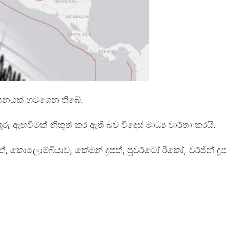
ම්පනයක් හටගෙන තිබේ.
ු ඇඟවීමක් නිකුත් කර ඇති බව විදෙස් මාධ්‍ය වාර්තා කරයි.
ේ, කොලොම්බියාව, කේමන් දූපත්, පුවර්ටෝ රිකෝ, වර්ජින් දූ