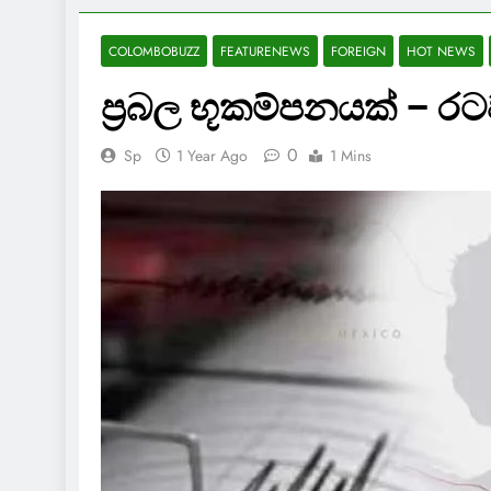
COLOMBOBUZZ
FEATURENEWS
FOREIGN
HOT NEWS
ප්‍රබල භූකම්පනයක් – ර
0
Sp
1 Year Ago
1 Mins