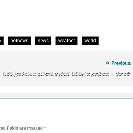
n
hotnews
news
weather
world
Previous:
ඩිජිටල්කරණයේ ප්‍රධානම හැරවුම ඩිජිටල් හැඳුනුම්පත – ජනපති
red fields are marked
*