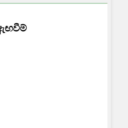
ඇඟවීම්