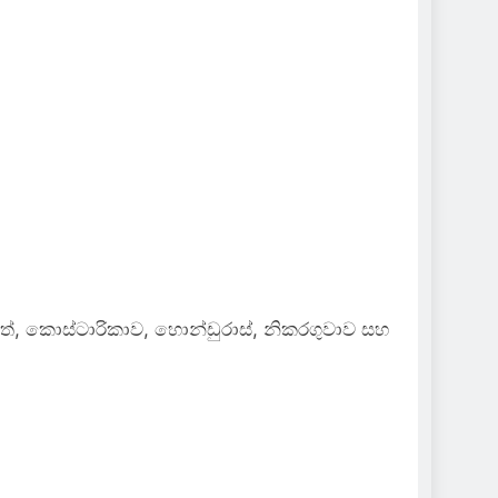
පත්, කොස්ටාරිකාව, හොන්ඩුරාස්, නිකරගුවාව සහ