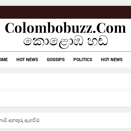
Colombobuzz.com
කොළොඹ හඬ
OME
HOT NEWS
GOSSIPS
POLITICS
HOT NEWS
නාමි අනතුරු ඇඟවීම්