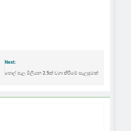
Next:
පොල් පැල මිලියන 2.5ක් වගා කිරීමේ සැලසුමක්