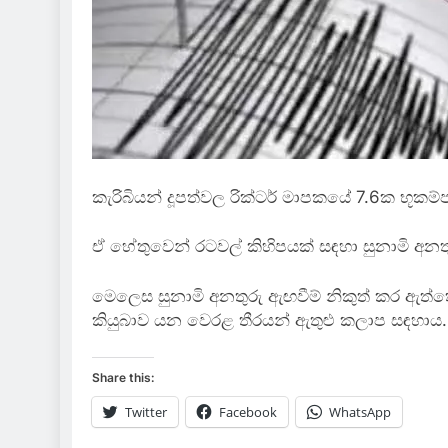
කැරිබියන් දූපත්වල රික්ටර් මාපකයේ 7.6ක භූක
ඒ හේතුවෙන් රටවල් කිහිපයක් සඳහා සුනාමි අනතුර
මෙලෙස සුනාමි අනතුරු ඇඟවීම් නිකුත් කර ඇත්ත
කියුබාව යන වෙරළ තීරයන් ඇතුළු කලාප සඳහාය.
Share this:
Twitter
Facebook
WhatsApp