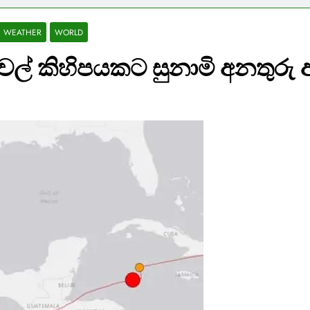
WEATHER
WORLD
ටවල් කිහිපයකට සුනාමි අනතුරු 