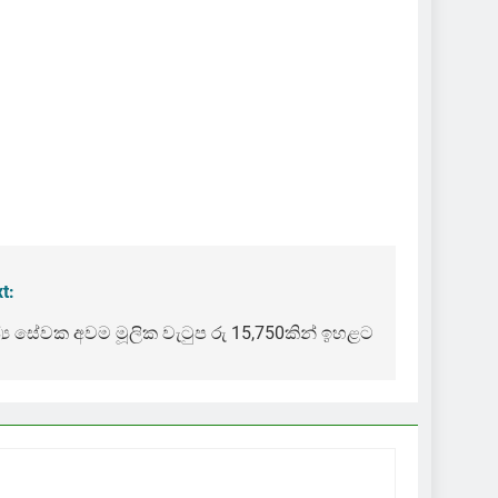
t:
්‍ය සේවක අවම මූලික වැටුප රු 15,750කින් ඉහළට