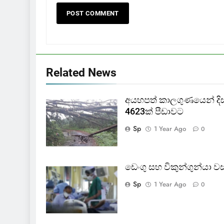
Related News
අයහපත් කාලගුණයෙන් දිස්ත්
4623ක් පීඩාවට
Sp
1 Year Ago
0
ඩෙංගු සහ විකුන්ගුන්යා 
Sp
1 Year Ago
0