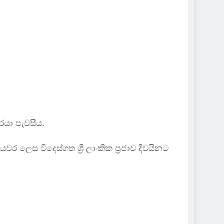
වරයා පැවසීය.
 ලෙස විදෙස්ගත ශ්‍රී ලාංකික ප්‍රජාව දිවයිනට