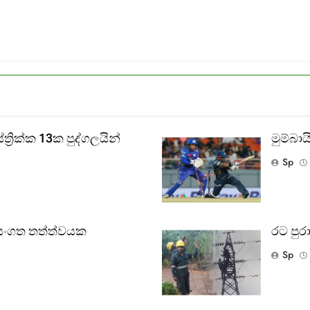
‍රික්ක 13ක පුද්ගලයින්
මුම්බ
Sp
වසංගත තත්ත්වයක
රට පුරා
Sp