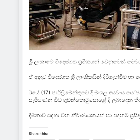
ශ්‍රී ලංකාවේ විදෙස්ගත ශ්‍රමිකයන් වෙනුවෙන් ම
ඒ අනුව විදෙස්ගත ශ්‍රී ලාංකිකයින් දිරිගැන්වීම 
ඊයේ (17) පාර්ලිමේන්තුවේ දී මංගල අයවැය යෝජනා 
පැමිණෙන විට ගුවන්තොටුපොළේ දී ලබාදෙන තීරු
දීමනාව සඳහා වන නිර්ණායකයන් හා පදනම ප්‍රසි
Share this: