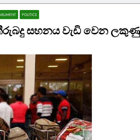
ARLIMENT
POLITICS
 තීරුබදු සහනය වැඩි වෙන ලකුණු