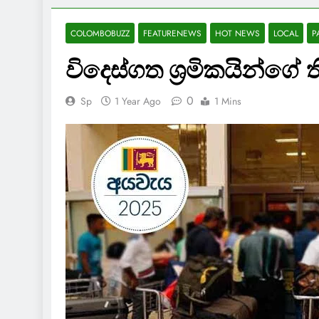
COLOMBOBUZZ
FEATURENEWS
HOT NEWS
LOCAL
P
විදෙස්ගත ශ්‍රමිකයින්ගේ
0
Sp
1 Year Ago
1 Mins