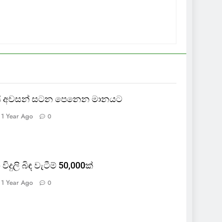
ායි අවසන් සටන පෙනෙන මානයට
1 Year Ago
0
 විදුලි බිඳ වැටීම් 50,000ක්
1 Year Ago
0