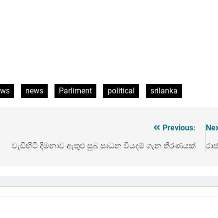
ews
news
Parliment
political
srilanka
Previous:
Nex
වැඩිහිටි දීමනාව ඇතුළු සුබ සාධන වියදම් ගැන තීරණයක්
රාජ