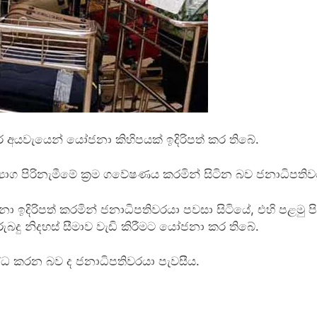
ෙවර අයවැයෙන් යෝජනා කිහිපයක් ඉදිරිපත් කර තිබේ.
හා ත්‍යාග පිරිනැමීමේ ක්‍රම ගවේෂණය කරමින් සිටින බව ජනාධිපති
ඉදිරිපත් කරමින් ජනාධිපතිවරයා පවසා සිටියේ, එහි පළමු පියවර
බදු නිදහස් සීමාව වැඩි කිරීමට යෝජනා කර තිබේ.
ද්ධ කරන බව ද ජනාධිපතිවරයා පැවසීය.