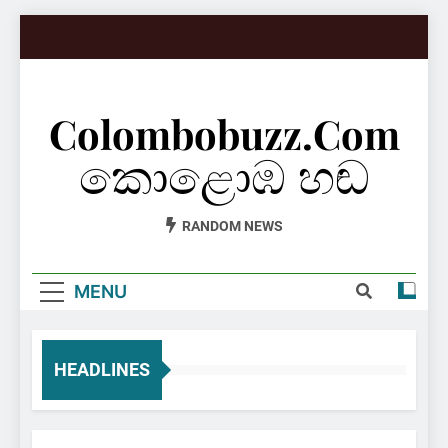
Skip
to
content
Colombobuzz.com
කොළොඹ හඬ
RANDOM NEWS
MENU
HEADLINES