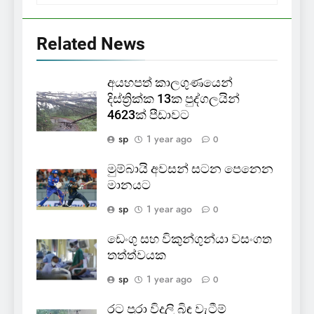
Related News
අයහපත් කාලගුණයෙන්
දිස්ත්‍රික්ක 13ක පුද්ගලයින්
4623ක් පීඩාවට
sp
1 year ago
0
මුම්බායි අවසන් සටන පෙනෙන
මානයට
sp
1 year ago
0
ඩෙංගු සහ විකුන්ගුන්යා වසංගත
තත්ත්වයක
sp
1 year ago
0
රට පුරා විදුලි බිඳ වැටීම්