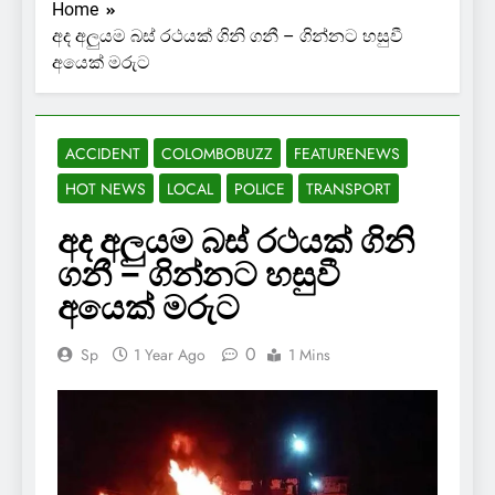
Home
අද අලුයම බස් රථයක් ගිනි ගනී – ගින්නට හසුවී
අයෙක් මරුට
ACCIDENT
COLOMBOBUZZ
FEATURENEWS
HOT NEWS
LOCAL
POLICE
TRANSPORT
අද අලුයම බස් රථයක් ගිනි
ගනී – ගින්නට හසුවී
අයෙක් මරුට
0
Sp
1 Year Ago
1 Mins