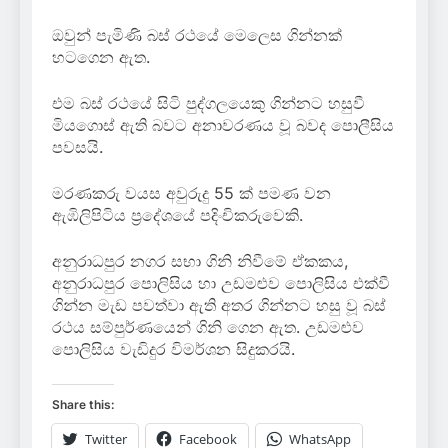
ඔවුන් පැමිණි බස් රථයේ මෙලෙස ගින්නක්
හටගෙන ඇත.
එම බස් රථයේ සිටි පුද්ගලයෙකු ගින්නට හසුවී
මියගොස් ඇති බවට අනාවරණය වූ බවද පොලීසිය
පවසයි.
මරණකරු වයස අවුරුදු 55 ක් පමණ වන
ඇඹිලිපිටිය ප්‍රදේශයේ පදිංචිකරුවෙකි.
අනුරාධපුර නගර සභා ගිනි නිවීමේ ඒකකය,
අනුරාධපුර පොලිසිය හා උඩමළුව පොලිසිය එක්වී
ගින්න මැඩ පවත්වා ඇති අතර ගින්නට හසු වූ බස්
රථය සම්පුර්ණයෙන් ගිනි ගෙන ඇත. උඩමළුව
පොලිසිය වැඩිදුර විමර්ශන සිදුකරයි.
Share this:
Twitter
Facebook
WhatsApp