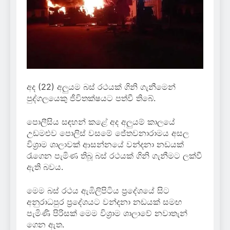
අද (22) අලුයම බස් රථයක් ගිනි ගැනීමෙන්
පුද්ගලයෙකු ජීවිතක්ෂයට පත්වී තිබේ.
පොලීසිය සඳහන් කළේ අද අලුයම් කාලයේ
උඩමළුව පොලිස් වසමේ ජේතවනාරාමය අසල
විශ්‍රාම ශාලාවක් ආසන්නයේ වන්දනා නඩයක්
රැගෙන පැමිණ තිබූ බස් රථයක් ගිනි ගැනීමට ලක්වී
ඇති බවය.
මෙම බස් රථය ඇඹිලිපිටිය ප්‍රදේශයේ සිට
අනුරාධපුර ප්‍රදේශයට වන්දනා නඩයක් සමඟ
පැමිණි පිරිසක් මෙම විශ්‍රාම ශාලාවේ නවාතැන්
ගෙන ඇත.