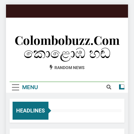
Skip
to
content
Colombobuzz.com
කොළොඹ හඬ
RANDOM NEWS
MENU
HEADLINES