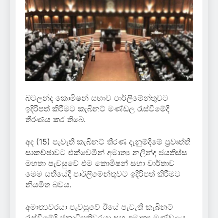
බටලන්ද කොමිෂන් සභාව පාර්ලිමේන්තුවට
ඉදිරිපත් කිරීමට කැබිනට් මණ්ඩල රැස්වීමේදී
තීරණය කර තිබේ.
අද (15) පැවැති කැබිනට් තීරණ දැනුම්දීමේ ප්‍රවෘත්ති
සාකච්ඡාවට එක්වෙමින් අමාත්‍ය නලින්ද ජයතිස්ස
මහතා පැවසුවේ එම කොමිෂන් සභා වාර්තාව
මෙම සතියේදී පාර්ලිමේන්තුවට ඉදිරිපත් කිරීමට
නියමිත බවය.
අමාත්‍යවරයා පැවසුවේ ඊයේ පැවැති කැබිනට්
රැස්වීමේදි ජනාධිපතිවරයා සහ අමාත්‍ය මණ්ඩලය