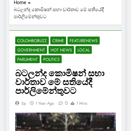
Home
බටලන්ද කොමිෂන් සභා වාර්තාව මේ සතියේදී
පාර්ලිමේන්තුවට
COLOMBOBUZZ
CRIME
FEATURENEWS
GOVERNMENT
HOT NEWS
LOCAL
PARLIMENT
POLITICS
බටලන්ද කොමිෂන් සභා
වාර්තාව මේ සතියේදී
පාර්ලිමේන්තුවට
0
Sp
1 Year Ago
1 Mins