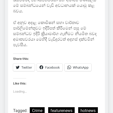
මේ සම්බන්ධයෙන් වැඩි අවධානයක් යොමු කළ
බවය.
ඒ අනුව අදාළ කොමිෂන් සභා වාර්තාව
පාර්ලිමේන්තුවට ඉදිරිපත් කිරීමෙන් පසු මේ
සම්බන්ධව ඉදිරි ක්‍රියාමාර්ග ගැනීමට නියමිත බවද
අමාත්‍යවරයා මෙහිදී වැඩිදුරටත් අදහස් දක්වමින්
පැවසීය.
Share this:
Twitter
Facebook
WhatsApp
Like this:
Loading...
Tagged:
Crime
featurenews
hotnews