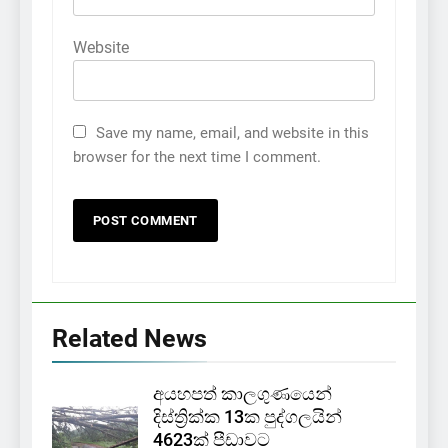
Website
Save my name, email, and website in this
browser for the next time I comment.
Related News
අයහපත් කාලගුණයෙන්
දිස්ත්‍රික්ක 13ක පුද්ගලයින්
4623ක් පීඩාවට