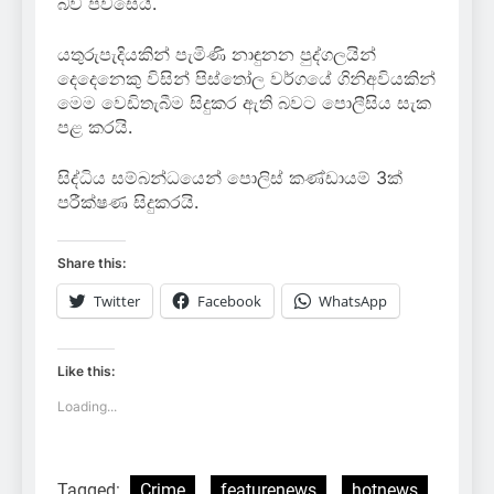
බව පවසෙයි.
යතුරුපැදියකින් පැමිණි නාඳුනන පුද්ගලයින්
දෙදෙනෙකු විසින් පිස්තෝල වර්ගයේ ගිනිඅවියකින්
මෙම වෙඩිතැබීම සිදුකර ඇති බවට පොලීසිය සැක
පළ කරයි.
සිද්ධිය සම්බන්ධයෙන් පොලිස් කණ්ඩායම් 3ක්
පරීක්ෂණ සිදුකරයි.
Share this:
Twitter
Facebook
WhatsApp
Like this:
Loading...
Tagged:
Crime
featurenews
hotnews