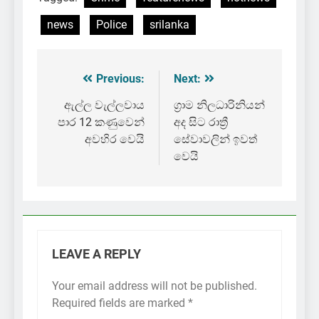
news
Police
srilanka
Previous:
Next:
Post
navigation
ඇල්ල වැල්ලවාය
ග්‍රාම නිලධාරිනියන්
පාර 12 කණුවෙන්
අද සිට රාත්‍රී
අවහිර වෙයි
සේවාවලින් ඉවත්
වෙයි
LEAVE A REPLY
Your email address will not be published.
Required fields are marked
*