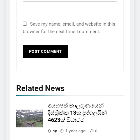
Save my name, email, and website in this
browser for the next time I comment.
Related News
අයහපත් කාලගුණයෙන්
දිස්ත්‍රික්ක 13ක පුද්ගලයින්
4623ක් පීඩාවට
sp
1 year ago
0