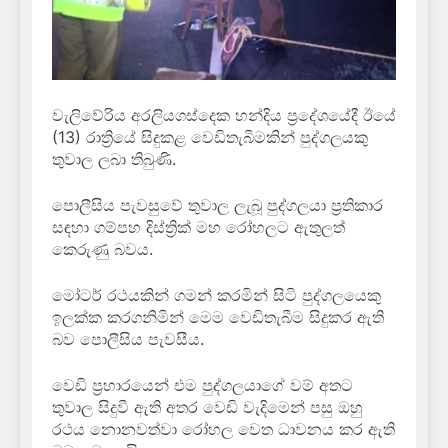
වැලිවේරිය අරලියගස්දෙක හන්දිය ප්‍රදේශයේදී ඊයේ
(13) රාත්‍රියේ සිදුකළ වෙඩිතැබීමකින් පුද්ගලයකු
තුවාල ලබා තිබුණි.
පොලීසිය පැවසුවේ තුවාල ලැබූ පුද්ගලයා ප්‍රතිකාර
සඳහා ගම්පහ දිස්ත්‍රික් මහ රෝහලට ඇතුලත්
කෙරුණු බවය.
මෝටර් රථයකින් ගමන් කරමින් සිටි පුද්ගලයෙකු
ඉලක්ක කරගනිමින් මෙම වෙඩිතැබීම සිදුකර ඇති
බව පොලීසිය පැවසීය.
වෙඩි ප්‍රහාරයෙන් එම පුද්ගලයාගේ වම් අතට
තුවාල සිදුවී ඇති අතර වෙඩි වැදිමෙන් පසු ඔහු
රථය නොනවත්වා රෝහල වෙත ධාවනය කර ඇති