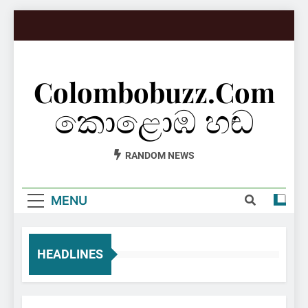
Skip
to
content
Colombobuzz.com
කොළොඹ හඬ
RANDOM NEWS
MENU
HEADLINES