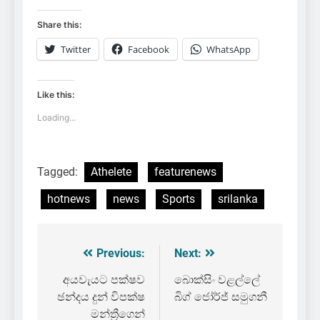
Share this:
Twitter
Facebook
WhatsApp
Like this:
Loading...
Tagged:
Athelete
featurenews
hotnews
news
Sports
srilanka
Previous:
Next:
Post
navigation
අයවැයට පක්ෂව
බොක්සිං වළල්ලේ
ඡන්දය දුන් විපක්ෂ
බිග් ජෝර්ජ් සමුගනී
මන්ත්‍රීගෙන්