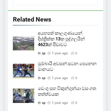
Related News
අයහපත් කාලගුණයෙන්
දිස්ත්‍රික්ක 13ක පුද්ගලයින්
4623ක් පීඩාවට
sp
1 year ago
0
මුම්බායි අවසන් සටන පෙනෙන
මානයට
sp
1 year ago
0
ඩෙංගු සහ විකුන්ගුන්යා වසංගත
තත්ත්වයක
sp
1 year ago
0