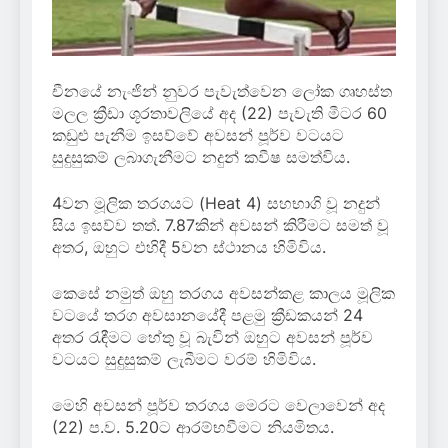
චීනයේ නැංජින් නුවර පැවැත්වෙන ලෝක ගෘහස්ත
මලල ක්‍රීඩා ශූරතාවලියේ අද (22) පැවැති මීටර 60
කඩුළු පැනීම ඉසව්වේ අවසන් පූර්ව වටයට
සුදුසුකම් ලබාගැනීමට නදුන් කවීෂ සමත්විය.
4වන මූලික තරගයට (Heat 4) සහභාගි වූ නදුන්
සිය ඉසව්ව තත්. 7.87කින් අවසන් කිරීමට සමත් වූ
අතර, ඔහුට එහිදී 5වන ස්ථානය හිමිවිය.
කෙසේ නමුත් ඔහු තරගය අවසන්කළ කාලය මූලික
වටයේ තරග අවසානයේදී පළමු ක්‍රීඩකයන් 24
අතර රැඳීමට හේතු වූ බැවින් ඔහුට අවසන් පූර්ව
වටයට සුදුසුකම් ලැබීමට වරම් හිමිවිය.
මෙහි අවසන් පූර්ව තරගය මෙරට වෙලාවෙන් අද
(22) ප.ව. 5.20ට ආරම්භවීමට නියමිතය.