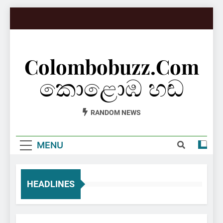
Skip
to
content
Colombobuzz.com
කොළොඹ හඬ
RANDOM NEWS
MENU
HEADLINES