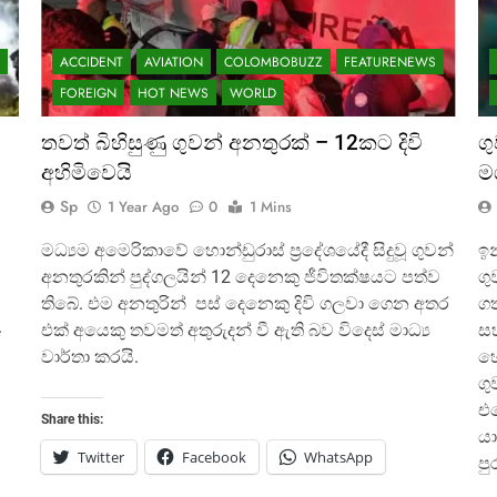
ACCIDENT
AVIATION
COLOMBOBUZZ
FEATURENEWS
FOREIGN
HOT NEWS
WORLD
තවත් බිහිසුණු ගුවන් අනතුරක් – 12කට දිවි
ග
අහිමිවෙයි
ම
Sp
1 Year Ago
0
1 Mins
මධ්‍යම අමෙරිකාවේ හොන්ඩුරාස් ප්‍රදේශයේදී සිදුවූ ගුවන්
ඉන
අනතුරකින් පුද්ගලයින් 12 දෙනෙකු ජීවිතක්ෂයට පත්ව
ග
තිබේ. එම අනතුරින් පස් දෙනෙකු දිවි ගලවා ගෙන අතර
ගත
.
එක් අයෙකු තවමත් අතුරුදන් වී ඇති බව විදෙස් මාධ්‍ය
සහ
වාර්තා කරයි.
හේ
ගු
එ
Share this:
යා
Twitter
Facebook
WhatsApp
පු