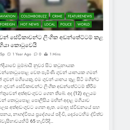
AVIATION
COLOMBOBUZZ
CRIME
FEATURENEWS
FOREIGN
HOT NEWS
LOCAL
POLICE
WORLD
ුවන් සේවිකාවන්ට ලිංගික අඩන්තේට්ටම් කළ
ගියා කොටුවෙයි
Sp
1 Year Ago
0
1 Mins
්දියාවේ මුම්බායි නුවර සිට කටුනායක
ුවන්තොටුපොළ වෙත පැමිණි ගුවන් යානයක ගමන්
් ගුවන් මගියෙකු, එම ගුවන් යානය තුළ සිටි මගීන්ට
 ගුවන් සේවිකාවන්ට ලිංගික අඩන්තේට්ටම් කිරීම
තුවෙන් අත්අඩංගුවට ගෙන තිබේ. අද (12) අලුයම
වන් තොටුපොළ පොලීසිය මඟින් අදාළ මගියාව
ලෙස අත්අඩංගුවට ගෙන ඇත. මොහු ස්වීඩනයේ සහ
පනය, නාගද්වීපය ප්‍රදේශයේ පදිංචි, දෙරටෙහිම ද්විත්ව
රවැසිභාවයහිමි 65 හැවිරිදි…