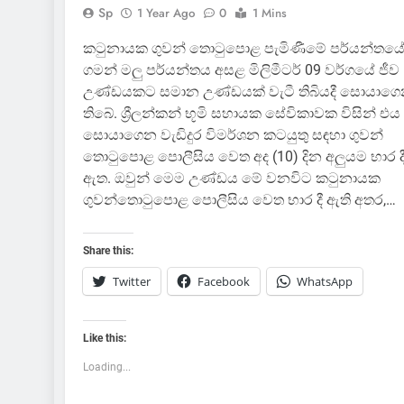
Sp
1 Year Ago
0
1 Mins
කටුනායක ගුවන් තොටුපොළ පැමිණීමේ පර්යන්තයේ
ගමන් මලු පර්යන්තය අසළ මිලිමීටර් 09 වර්ගයේ ජීව
උණ්ඩයකට සමාන උණ්ඩයක් වැටී තිබියදී සොයාග
තිබේ. ශ්‍රීලන්කන් භූමි සහායක සේවිකාවක විසින් එය
සොයාගෙන වැඩිදුර විමර්ශන කටයුතු සඳහා ගුවන්
තොටුපොළ පොලීසිය වෙත අද (10) දින අලුයම භාර ද
ඇත. ඔවුන් මෙම උණ්ඩය මේ වනවිට කටුනායක
ගුවන්තොටුපොළ පොලීසිය වෙත භාර දී ඇති අතර,…
Share this:
Twitter
Facebook
WhatsApp
Like this:
Loading...