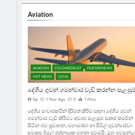
Aviation
AVIATION
COLOMBOBUZZ
FEATURENEWS
HOT NEWS
LOCAL
දේශීය ගුවන් ගමන්වාර වැඩි කරන්න සැලසුම
Sp
1 Year Ago
0
1 Mins
දේශීය සංචාරකයින් දිරිමත් කිරීම සඳහා දේශීය ගුවන්
ගමන්වාර වැඩි කිරීමට අවශ්‍ය සැලසුම් සකස් කරමින්
සිටින බව ප්‍රවාහන, මහාමාර්ග හා සිවිල් ගුවන්සේවා
අමාත්‍ය බිමල් රත්නායක මහතා පවසයි. ඔහු පවසන්