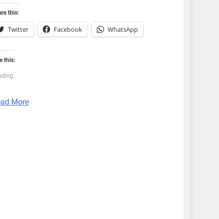
re this:
Twitter
Facebook
WhatsApp
e this:
ding...
ad More