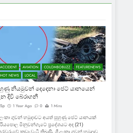
ACCIDENT
AVIATION
COLOMBOBUZZ
FEATURENEWS
HOT NEWS
LOCAL
ුහුණු නියමුවන් දෙදෙනා ජෙට් යානයෙන්
ැන දිවි බේරාගනී
Sp
1 Year Ago
0
1 Mins
‍රී ලංකා ගුවන් හමුදාවට අයත් පුහුණු ජෙට් යානයක්
රියපොල මිනුවන්ගැටේ ප්‍රදේශයට අද (21)
රවරුවේ කඩා වැටී තිබුණි. ශ්‍රී ලංකා ගුවන් හමුදාව