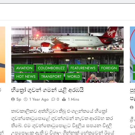
AVIATION
COLOMBOBUZZ
FEATURENEWS
FOREIGN
HOT NEWS
TRANSPORT
WORLD
්
හීත්‍රෝ ගුවන් ගමන් යළි අරඹයි
ප
ප
Sp
1 Year Ago
0
1 Mins
තාවකාලිකව අත්හිටුවා තිබූ එංගලන්තයේ හීත්‍රෝ
ගුවන්තොටුපොළේ ගුවන්ගමන් නැවත ආරම්භ කර
ශ්
තිබේ. එම ගුවන්තොටුපොළට විදුලිය සපයන විදුලි
වා
නේ
උපපොළක ඇති වූ විශාල ගින්නක් හේතුවෙන් ඊයේ
පෙ