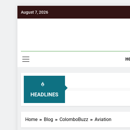
Skip
August 7, 2026
to
content
H
HEADLINES
Home
Blog
ColomboBuzz
Aviation