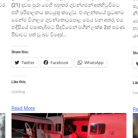
යවර
(21) දවස පුරා මෙහි බහුතර ගුවන්ගමන් අත්හිටුවීමට
පැ
එහි පරිපාලනය කටයුතු කළේය. එංගලන්තයේ ප්‍රධානම
නි
මෙන්ම විශාලම ගුවන්තොටුපොළ මෙය වන අතර, එය
මෙ
හදිසියේ වසාතැබීමට සිදුවීමෙන් මගීන් ලක්ෂ 2ක් පමණ
හම
පීඩාවට පත් වූ බව විදෙස්…
යා
Share this:
Sha
Twitter
Facebook
WhatsApp
Like this:
Lik
Loading...
Loa
Read More
Re