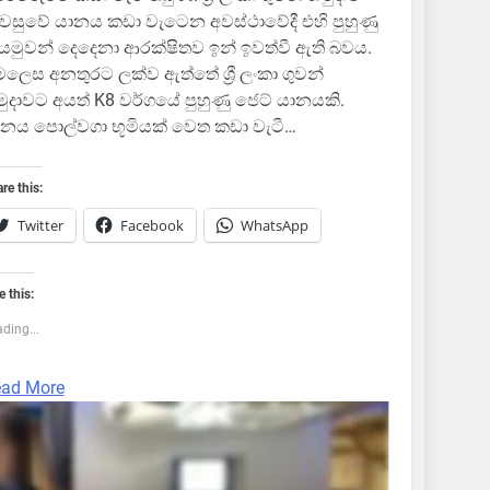
වසුවේ යානය කඩා වැටෙන අවස්ථාවේදී එහි පුහුණු
යමුවන් දෙදෙනා ආරක්ෂිතව ඉන් ඉවත්වී ඇති බවය.
ලෙස අනතුරට ලක්ව ඇත්තේ ශ්‍රී ලංකා ගුවන්
ුදාවට අයත් K8 වර්ගයේ පුහුණු ජෙට් යානයකි.
නය පොල්වගා භූමියක් වෙත කඩා වැටී…
re this:
Twitter
Facebook
WhatsApp
e this:
ding...
ad More