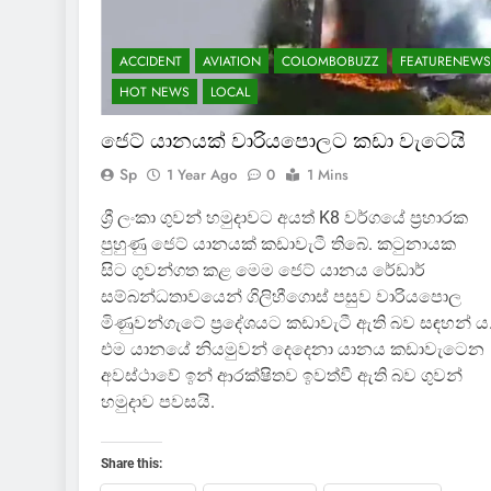
ACCIDENT
AVIATION
COLOMBOBUZZ
FEATURENEWS
HOT NEWS
LOCAL
ජෙට් යානයක් වාරියපොලට කඩා වැටෙයි
Sp
1 Year Ago
0
1 Mins
ශ්‍රී ලංකා ගුවන් හමුදාවට අයත් K8 වර්ගයේ ප්‍රහාරක
පුහුණු ජෙට් යානයක් කඩාවැටී තිබේ. කටුනායක
සිට ගුවන්ගත කළ මෙම ජෙට් යානය රේඩාර්
සම්බන්ධතාවයෙන් ගිලිහීගොස් පසුව වාරියපොල
මිණුවන්ගැටේ ප්‍රදේශයට කඩාවැටී ඇති බව සඳහන් ය
එම යානයේ නියමුවන් දෙදෙනා යානය කඩාවැටෙන
අවස්ථාවේ ඉන් ආරක්ෂිතව ඉවත්වී ඇති බව ගුවන්
හමුදාව පවසයි.
Share this: