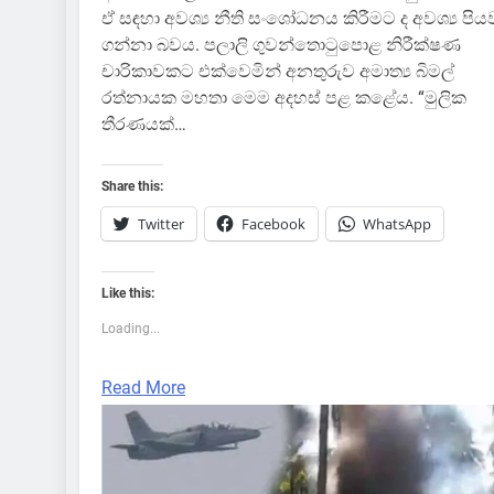
ඒ සඳහා අවශ්‍ය නීති සංශෝධනය කිරීමට ද අවශ්‍ය පි
ගන්නා බවය. පලාලි ගුවන්තොටුපොළ නිරීක්ෂණ
චාරිකාවකට එක්වෙමින් අනතුරුව අමාත්‍ය බිමල්
රත්නායක මහතා මෙම අදහස් පළ කළේය. “මුලික
තීරණයක්…
Share this:
Twitter
Facebook
WhatsApp
Like this:
Loading...
Read More