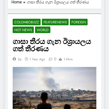
Home
ගාසා තීරය ගැන ඊශ්‍රායලය ගත් තීරණය
COLOMBOBUZZ
FEATURENEWS
FOREIGN
HOT NEWS
WORLD
ගාසා තීරය ගැන ඊශ්‍රායලය
ගත් තීරණය
0
Sp
1 Year Ago
1 Mins