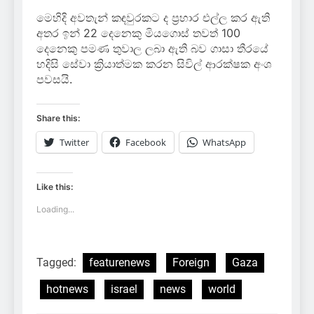
මෙහිදි අවතැන් කඳවුරකට ද ප්‍රහාර එල්ල කර ඇති
අතර ඉන් 22 දෙනෙකු මියගොස් තවත් 100
දෙනෙකු පමණ තුවාල ලබා ඇති බව ගාසා තීරයේ
හදිසි සේවා ක්‍රියාත්මක කරන සිවිල් ආරක්ෂක අංශ
පවසයි.
Share this:
Twitter
Facebook
WhatsApp
Like this:
Loading...
Tagged:
featurenews
Foreign
Gaza
hotnews
israel
news
world