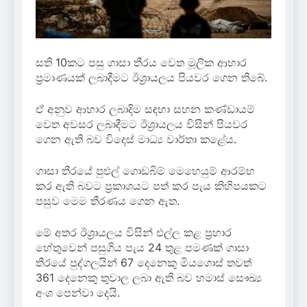
සති 10කට පසු ගාසා තීරය වෙත මූලික ආහාර
ප්‍රමාණයක් ලබාදීමට ඊශ්‍රායලය පියවර ගෙන තිබේ.
ඒ අනුව ආහාර ලබාදිම සඳහා සහන කණ්ඩායම්
වෙත අවසර ලබාදීමට ඊශ්‍රායලය විසින් පියවර
ගෙන ඇති බව විදෙස් මාධ්‍ය වාර්තා කළේය.
ගාසා තීරයේ පුළුල් ගොඩබිම් මෙහෙයුම් ආරම්භ
කර ඇති බවට ප්‍රකාශයට පත් කර පැය කිහිපයකට
පසුව මෙම තීරණය ගෙන ඇත.
මේ අතර ඊශ්‍රායලය විසින් එල්ල කළ ප්‍රහාර
හේතුවෙන් පසුගිය පැය 24 තුළ පමණක් ගාසා
තීරයේ පුද්ගලයින් 67 දෙනෙකු මියගොස් තවත්
361 දෙනෙකු තුවාල ලබා ඇති බව හමාස් සෞඛ්‍ය
අංශ පෙන්වා දෙයි.