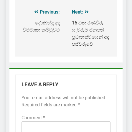
Previous:
Next:
Post
navigation
දේශබන්දු අද
16 වන රණවිරු
විමර්ශන කමිටුවට
සැමරුම ජනපති
ප්‍රධානත්වයෙන් අද
පස්වරුවේ
LEAVE A REPLY
Your email address will not be published.
Required fields are marked
*
Comment
*