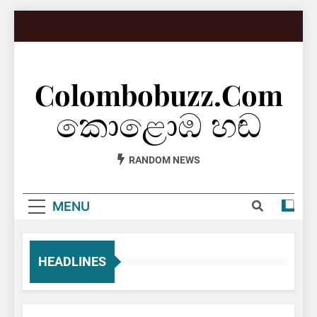
Skip
to
content
Colombobuzz.com
කොළොඹ හඬ
RANDOM NEWS
MENU
HEADLINES