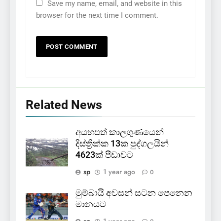
Save my name, email, and website in this
browser for the next time I comment.
Related News
අයහපත් කාලගුණයෙන්
දිස්ත්‍රික්ක 13ක පුද්ගලයින්
4623ක් පීඩාවට
sp
1 year ago
0
මුම්බායි අවසන් සටන පෙනෙන
මානයට