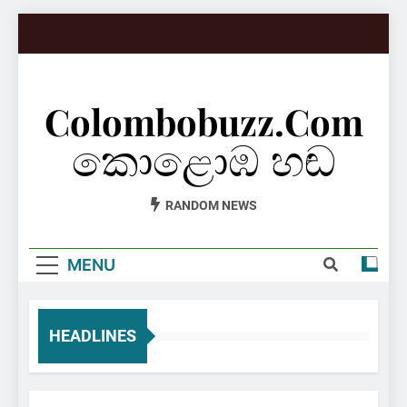
Skip
to
content
Colombobuzz.com
කොළොඹ හඬ
RANDOM NEWS
MENU
HEADLINES