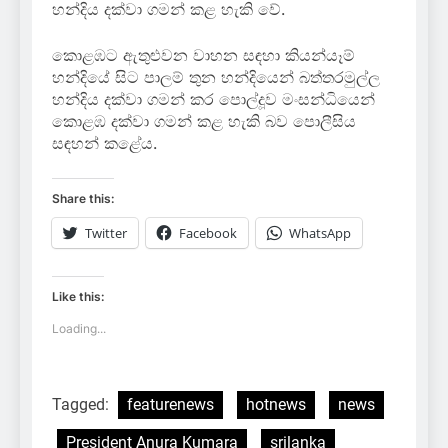
හන්දිය දක්වා ගමන් කළ හැකි වේ.
කොළඹට ඇතුළුවන වාහන සඳහා කියන්යෑම්
හන්දියේ සිට පාලම් තුන හන්දියෙන් බත්තරමුල්ල
හන්දිය දක්වා ගමන් කර පොල්දූව මංසන්ධියෙන්
කොළඹ දක්වා ගමන් කළ හැකි බව පොලීසිය
සඳහන් කළේය.
Share this:
Twitter
Facebook
WhatsApp
Like this:
Loading...
Tagged:
featurenews
hotnews
news
President Anura Kumara
srilanka