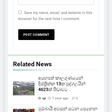
Save my name, email, and website in this
browser for the next time I comment.
Related News
අයහපත් කාලගුණයෙන්
දිස්ත්‍රික්ක 13ක පුද්ගලයින්
4623ක් පීඩාවට
sp
1 year ago
0
මුම්බායි අවසන් සටන පෙනෙන