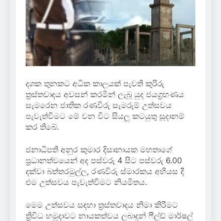
දශක තුනකට අධික කාලයක් පැවති කුරිරු
ත්‍රස්තවාදය අවසන් කරමින් ලැබූ යුද ජයග්‍රහණය
සැමරෙන ජාතික රණවිරු සැමරුම් උත්සවය
පැවැත්වීමට මේ වන විට සියලු කටයුතු සූදානම්
කර තිබේ.
ජනාධිපති අනුර කුමාර දිසානායක මහතාගේ
ප්‍රධානත්වයෙන් අද පස්වරු 4 සිට පස්වරු 6.00
දක්වා බත්තරමුල්ල, රණවිරු ස්මාරකය අභියස දී
එම උත්සවය පැවැත්වීමට නියමිතය.
මෙම උත්සවය සඳහා ත්‍රස්තවාදය නිමා කිරීමට
ත්‍රිවිධ හමුදාවට නායකත්වය ලබාදුන් ෆීල්ඩ් මාර්ෂල්