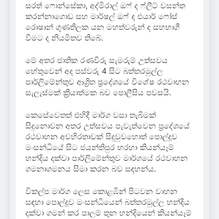
සරත් ෆොන්සේකා, අද්මිරාල් ඔෆ් ද ෆ්ලීට් වසන්ත
කරන්නාගොඩ සහ මාර්ෂල් ඔෆ් ද එයාර් ෆෝස්
රොෂාන් ගුණතිලක යන මහත්වරුන් ද සහභාගී
වීමට ද නියමිතව තිබේ.
මේ අතර ජාතික රණවිරු සැමරුම් උත්සවය
හේතුවෙන් අද පස්වරු 4 සිට බත්තරමුල්ල
පාර්ලිමේන්තුව ආශ්‍රිත ප්‍රදේශයේ විශේෂ රථවාහන
සැලැස්මක් ක්‍රියාත්මක බව පොලීසිය පවසයි.
කෙසේවෙතත් එහිදී මාර්ග වසා තැබීමක්
සිදුනොවන අතර උත්සවය පැවැත්වෙන ප්‍රදේශයේ
රථවාහන අවහිරතාවක් සිදුවුවහොත් පොල්දූව
මංසන්ධියේ සිට ජයන්තිපුර හරහා කියන්යෑම්
හන්දිය දක්වා පාර්ලිමේන්තුව මාර්ගයේ රථවාහන
ගමනාගමනය සිමා කරන බව සඳහන්ය.
විකල්ප මාර්ග ලෙස කොළඹින් පිටවන වාහන
සඳහා පොල්දූව මංසන්ධියෙන් බත්තරමුල්ල හන්දිය
දක්වා ගමන් කර පාලම් තුන හන්දියෙන් කියන්යෑම්