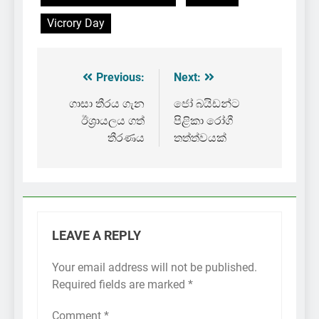
Vicrory Day
Previous:
Next:
Post
navigation
ගාසා තීරය ගැන
ජෝ බයිඩන්ට
ඊශ්‍රායලය ගත්
පිළිකා රෝගී
තීරණය
තත්ත්වයක්
LEAVE A REPLY
Your email address will not be published.
Required fields are marked
*
Comment
*