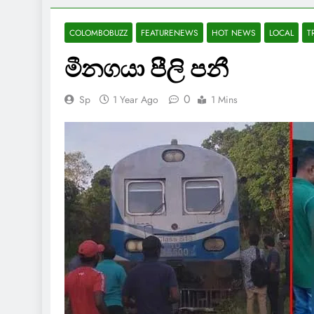
COLOMBOBUZZ
FEATURENEWS
HOT NEWS
LOCAL
T
මීනගයා පීලි පනී
0
Sp
1 Year Ago
1 Mins