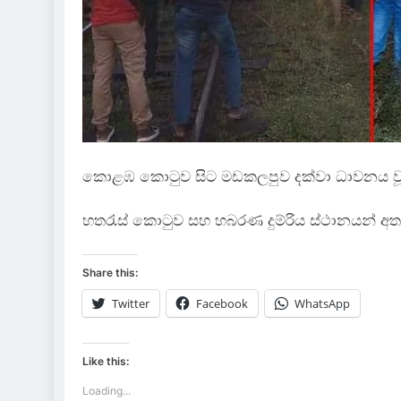
කොළඹ කොටුව සිට මඩකලපුව දක්වා ධාවනය වූ අංක
හතරැස් කොටුව සහ හබරණ දුම්රිය ස්ථානයන් අතර 
Share this:
Twitter
Facebook
WhatsApp
Like this:
Loading...