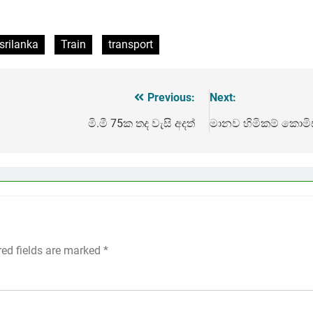
srilanka
Train
transport
Previous:
Next:
මි.මී 75ක තද වැසි අදත්
මානව හිමිකම් කොමි
red fields are marked
*