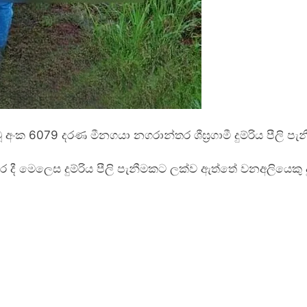
 6079 දරණ මීනගයා නගරාන්තර ශීඝ්‍රගාමී දුම්රිය පීලි පැ
දී මෙලෙස දුම්රිය පීලි පැනීමකට ලක්ව ඇත්තේ වනඅලියෙකු දු