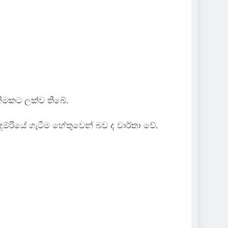
නීමකට ලක්ව තිබේ.
ම්රියේ ගැටීම හේතුවෙන් බව ද වාර්තා වේ.