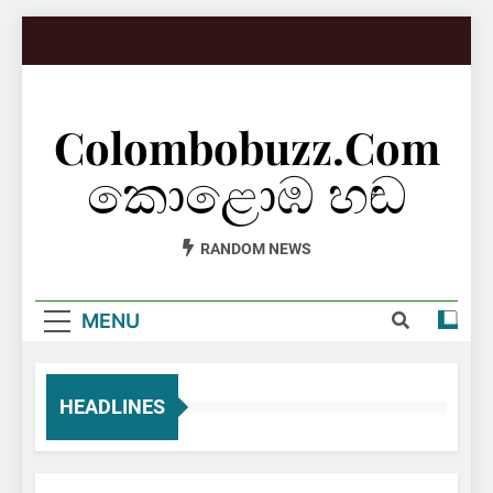
Skip
to
content
Colombobuzz.com
කොළොඹ හඬ
RANDOM NEWS
MENU
HEADLINES