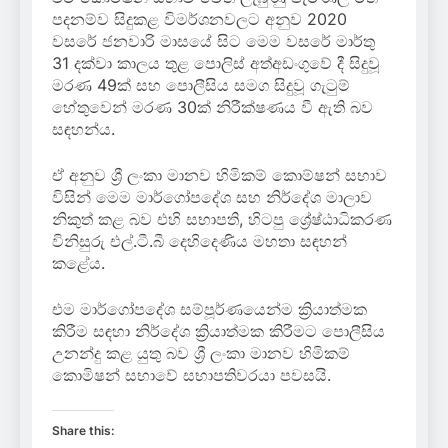
පදනම්ව සිදුකළ විමර්ශනවලට අනුව 2020
වසරේ ජනවාරි මාසයේ සිට මෙම වසරේ මාර්තු
31 දක්වා කාලය තුළ පොලිස් අත්අඩංගුවේ දී සිදුවූ
මරණ 49ක් සහ පොලීසිය සමග සිදුවූ ගැටුම්
හේතුවෙන් මරණ 30ක් නිරීක්ෂණය වී ඇති බව
සඳහන්ය.
ඒ අනුව ශ්‍රී ලංකා මානව හිමිකම් කොම්ෂන් සභාව
විසින් මෙම මාර්ගෝපදේශ සහ නිර්දේශ මාලාව
නිකුත් කළ බව එහි සභාපති, හිටපු ශ්‍රේෂ්ඨාධිකරණ
විනිසුරු එල්.ටී.බී දෙහිදෙණිය මහතා සඳහන්
කළේය.
එම මාර්ගෝපදේශ සම්පූර්ණයෙන්ම ක්‍රියාත්මක
කිරීම සඳහා නිර්දේශ ක්‍රියාත්මක කිරීමට පොලීසිය
උනන්දු කළ යුතු බව ශ්‍රී ලංකා මානව හිමිකම්
කොමිෂන් සභාවේ සභාපතිවරයා පවසයි.
Share this: