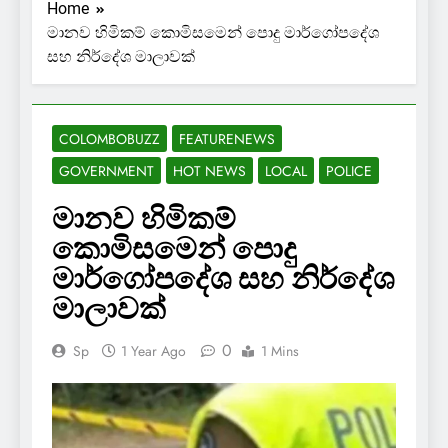
Home
මානව හිමිකම් කොමිසමෙන් පොදු මාර්ගෝපදේශ
සහ නිර්දේශ මාලාවක්
COLOMBOBUZZ
FEATURENEWS
GOVERNMENT
HOT NEWS
LOCAL
POLICE
මානව හිමිකම්
කොමිසමෙන් පොදු
මාර්ගෝපදේශ සහ නිර්දේශ
මාලාවක්
0
Sp
1 Year Ago
1 Mins