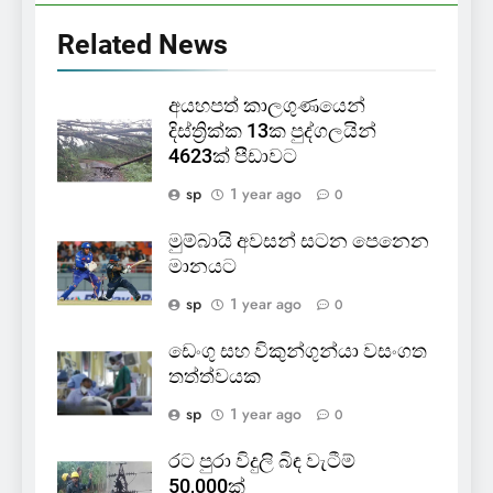
Related News
අයහපත් කාලගුණයෙන්
දිස්ත්‍රික්ක 13ක පුද්ගලයින්
4623ක් පීඩාවට
sp
1 year ago
0
මුම්බායි අවසන් සටන පෙනෙන
මානයට
sp
1 year ago
0
ඩෙංගු සහ විකුන්ගුන්යා වසංගත
තත්ත්වයක
sp
1 year ago
0
රට පුරා විදුලි බිඳ වැටීම්
50,000ක්