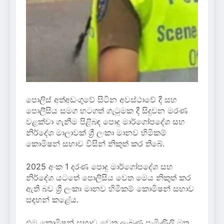
පොලිස් අත්අඩංගුවේ සිටින අවස්ථාවේ දී සහ
පොලීසිය සමග හටගත් ගැටුමක දී සිදුවන මරණ
වළක්වා ගැනීම පිළිබඳ පොදු මාර්ගෝපදේශ සහ
නිර්දේශ මාලාවක් ශ්‍රී ලංකා මානව හිමිකම්
කොමිෂන් සභාව විසින් නිකුත් කර තිබේ.
2025 අංක 1 දරණ පොදු මාර්ගෝපදේශ සහ
නිර්දේශ යටතේ පොලීසිය වෙත මෙය නිකුත් කර
ඇති බව ශ්‍රී ලංකා මානව හිමිකම් කොමිෂන් සභාව
සඳහන් කළේය.
එම කොමිෂන් සභාව වෙත ලැබුණු පැමිණිලි මත