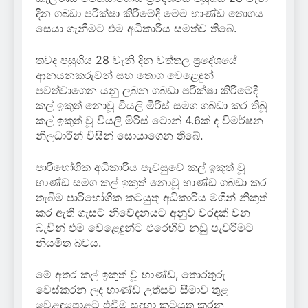
දින ගබඩා පරීක්ෂා කිරීමේදි මෙම භාණ්ඩ තොගය
සෙයා ගැනීමට එම අධිකාරිය සමත්ව තිබේ.
තවද පසුගිය 28 වැනි දින වත්තල ප්‍රදේශයේ
ආනයනකරුවන් සහ තොග වෙළෙඳුන්
පවත්වාගෙන යනු ලබන ගබඩා පරික්ෂා කිරීමේදී
කල් ඉකුත් නොවූ වියලි මිරිස් සමග ගබඩා කර තිබූ
කල් ඉකුත් වූ වියලි මිරිස් ටොන් 4.6ක් ද විමර්ෂන
නිලධාරීන් විසින් සොයාගෙන තිබේ.
පාරිභෝගික අධිකාරිය පැවසුවේ කල් ඉකුත් වූ
භාණ්ඩ සමග කල් ඉකුත් නොවූ භාණ්ඩ ගබඩා කර
තැබීම පාරිභෝගික කටයුතු අධිකාරිය මගින් නිකුත්
කර ඇති ගැසට් නිවේදනයට අනුව වරදක් වන
බැවින් එම වෙළෙඳුන්ට එරෙහිව නඩු පැවරීමට
නියමිත බවය.
මේ අතර කල් ඉකුත් වූ භාණ්ඩ, තොරතුරු
වෙස්කරන ලද භාණ්ඩ උත්සව සීමාව තුළ
වෙළඳපොළට එවීම සඳහා කටයුතු කරන