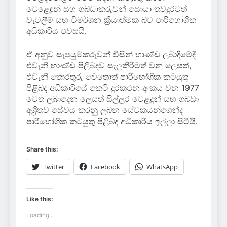
වෙළෙඳුන් සහ ගබඩාකරුවන් සොයා තවදුරටත්
වැටලීම් සහ විමර්ශන ක්‍රියාත්මක බව පාරිභෝගික
අධිකාරිය පවසයි.
ඒ අනුව සැපයුම්කරුවන් විසින් භාණ්ඩ ලබාදීමේදී
එවැනි භාණ්ඩ පිලිබදව සැලකිරීමත් වන ලෙසත්,
එවැනි තොරතුරු වෙතොත් පාරිභෝගික කටයුතු
පිළිබද අධිකාරියේ කෙටි දුරකථන අංකය වන 1977
වෙත ලබාදෙන ලෙසත් සිල්ලර වෙළදුන් සහ ගබඩා
අශ්‍රිතව සේවය කරනු ලබන සේවකයන්ගෙන්ද
පාරිභෝගික කටයුතු පිළිබද අධිකාරිය ඉල්ලා සිටියි.
Share this:
Twitter
Facebook
WhatsApp
Like this:
Loading...