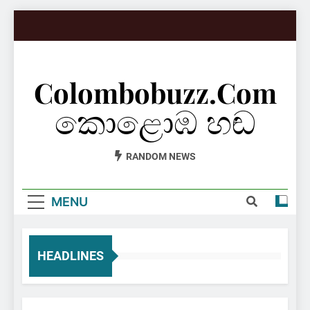
Skip
to
content
Colombobuzz.com
කොළොඹ හඬ
RANDOM NEWS
MENU
HEADLINES