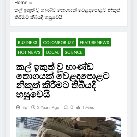
Home
කල් ඉකුත් වූ භාණ්ඩ තොගයක් වෙළඳපොළට නිකුත්
කිරීමට තිබියදී හසුවෙයි
BUSINESS
COLOMBOBUZZ
FEATURENEWS
HOT NEWS
LOCAL
SCIENCE
කල් ඉකුත් වූ භාණ්ඩ
තොගයක් වෙළඳපොළට
නිකුත් කිරීමට තිබියදී
හසුවෙයි
0
Sp
2 Years Ago
1 Mins