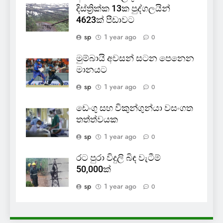
දිස්ත්‍රික්ක 13ක පුද්ගලයින්
4623ක් පීඩාවට
sp
1 year ago
0
මුම්බායි අවසන් සටන පෙනෙන
මානයට
sp
1 year ago
0
ඩෙංගු සහ විකුන්ගුන්යා වසංගත
තත්ත්වයක
sp
1 year ago
0
රට පුරා විදුලි බිඳ වැටීම්
50,000ක්
sp
1 year ago
0