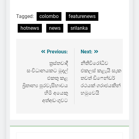
Tagged:
colombo
featurenews
hotnews
news
srilanka
Previous:
Next:
Post
navigation
ත්‍රස්තවාදී
නීතිවිරෝධීව
සංවිධානයකට මුදල්
එකලස් කළැයි සැක
එකතු කළ
තවත් ඩිෆෙන්ඩර්
බ්‍රිතාන්‍ය පුරවැසිභාවය
රථයක් ගරාජයකින්
හිමි අයෙකු
හමුවෙයි
අත්අඩංගුවට