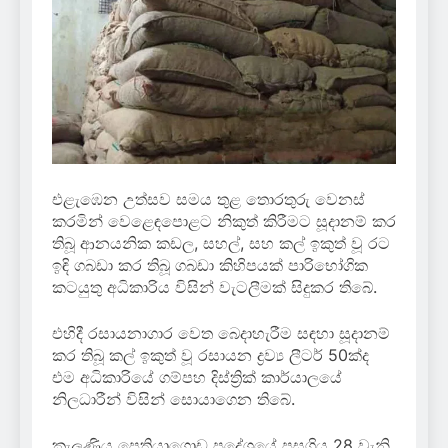
එළැඹෙන උත්සව සමය තුළ තොරතුරු වෙනස්
කරමින් වෙළෙඳපොළට නිකුත් කිරීමට සූදානම් කර
තිබූ ආනයනික කඩල, සහල්, සහ කල් ඉකුත් වූ රට
ඉඳි ගබඩා කර තිබූ ගබඩා කිහිපයක් පාරිභෝගික
කටයුතු අධිකාරිය විසින් වැටලීමක් සිදුකර තිබේ.
එහිදී රසායනාගාර වෙත බෙදාහැරීම සඳහා සූදානම්
කර තිබූ කල් ඉකුත් වූ රසායන ද්‍රව්‍ය ලීටර් 50ක්ද
එම අධිකාරියේ ගම්පහ දිස්ත්‍රික් කාර්යාලයේ
නිලධාරීන් විසින් සොයාගෙන තිබේ.
කැලණිය පෙතියාගොඩ ප්‍රදේශයේ පසුගිය 28 වැනි