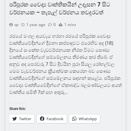
පරිපූරක වෛද්‍ය වෘත්තිකයින් උදෑසන 7 සිට
වර්ජනයක – තැපැල් වර්ජනය තවදුරටත්
sp
1 year ago
0
1 mins
රජයේ මංගල අයවැය හරහා රජයේ පරිපූරක වෛද්‍ය
වෘත්තීයවේදීන්ගේ දීමනා කප්පාදුවට එරෙහිව අද (18)
දිනයේ සංකේත වැඩවර්ජනයක නිරත වීමට සෞඛ්‍ය
වෘත්තීයවේදීන්ගේ සම්මේලනය තීරණය කර තිබේ. ඒ
අනුව අද පෙරවරු 7 සිට දිවයින පුරා සියලු රෝහල්වල
මෙම වැඩවර්ජනය ක්‍රියාත්මක කෙරෙන බව සෞඛ්‍ය
වෘත්තීයවේදීන්ගේ සම්මේලනය සඳහන් කළේය. පරිපූරක
වෛද්‍ය වෘත්තීයවේදීන්ගේ ඒකාබද්ධ බලමණ්ඩලයට අයත්
වෘත්තීය සමිති 7ක් සහ අතුරු…
Share this:
Twitter
Facebook
WhatsApp