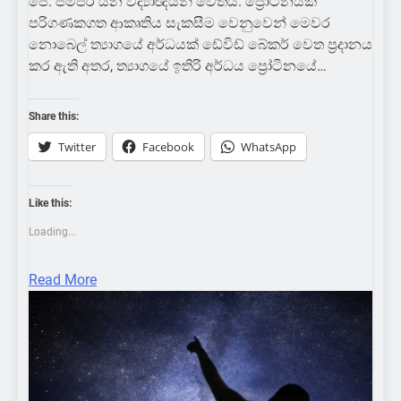
ජේ. ජම්පර් යන විද්‍යාඥයින් වෙතයි. ප්‍රෝටීනයක
පරිගණකගත ආකෘතිය සැකසීම වෙනුවෙන් මෙවර
නොබෙල් ත්‍යාගයේ අර්ධයක් ඩේවිඩ් බේකර් වෙත ප්‍රදානය
කර ඇති අතර, ත්‍යාගයේ ඉතිරි අර්ධය ප්‍රෝටීනයේ…
Share this:
Twitter
Facebook
WhatsApp
Like this:
Loading...
Read More
COLOMBOBUZZ
HOT NEWS
LOCAL
SCIENCE