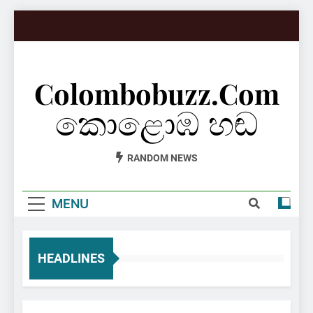
Skip
to
content
Colombobuzz.com
කොළොඹ හඬ
RANDOM NEWS
MENU
HEADLINES