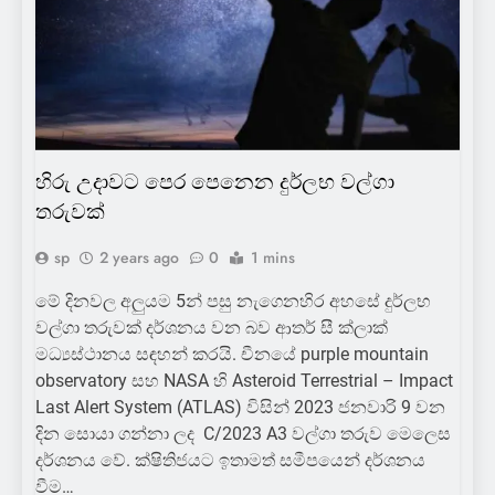
හිරු උදාවට පෙර පෙනෙන දුර්ලභ වල්ගා
තරුවක්
sp
2 years ago
0
1 mins
මේ දිනවල අලුයම 5න් පසු නැගෙනහිර අහසේ දුර්ලභ
වල්ගා තරුවක් දර්ශනය වන බව ආතර් සී ක්ලාක්
මධ්‍යස්ථානය සඳහන් කරයි. චීනයේ purple mountain
observatory සහ NASA හි Asteroid Terrestrial – Impact
Last Alert System (ATLAS) විසින්‌ 2023 ජනවාරි 9 වන
දින සොයා ගන්නා ලද C/2023 A3 වල්ගා තරුව මෙලෙස
දර්ශනය වේ. ක්ෂිතිජයට ඉතාමත්‌ සමීපයෙන්‌ දර්ශනය
වීම…