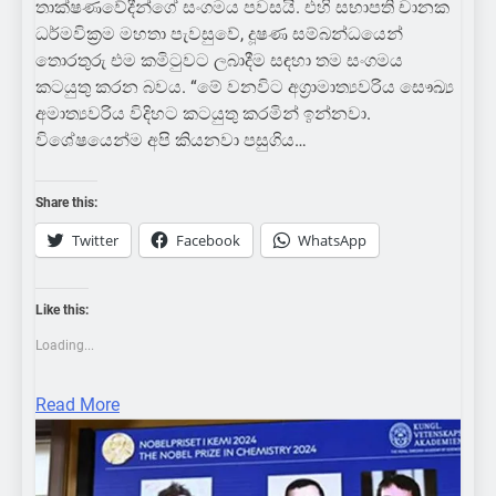
තාක්ෂණවේදීන්ගේ සංගමය පවසයි. එහි සභාපති චානක
ධර්මවික්‍රම මහතා පැවසුවේ, දූෂණ සම්බන්ධයෙන්
තොරතුරු එම කමිටුවට ලබාදීම සඳහා තම සංගමය
කටයුතු කරන බවය. “මේ වනවිට අග්‍රාමාත්‍යවරිය සෞඛ්‍ය
අමාත්‍යවරිය විදිහට කටයුතු කරමින් ඉන්නවා.
විශේෂයෙන්ම අපි කියනවා පසුගිය…
Share this:
Twitter
Facebook
WhatsApp
Like this:
Loading...
Read More
COLOMBOBUZZ
FEATURENEWS
FOREIGN
HOT NEWS
SCIENCE
WORLD