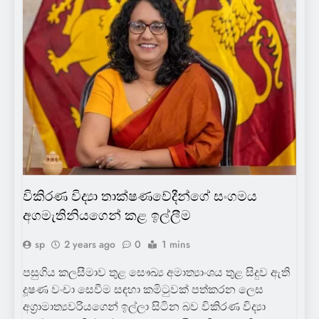
POLITICS
SCIENCE
විකිරණ විද්‍යා තාක්ෂණවේදීන්ගේ සංගමය
අගමැතිනියගෙන් කළ ඉල්ලීම
sp
2 years ago
0
1 mins
පසුගිය කලසීමාව තුළ සෞඛ්‍ය අමාත්‍යාංශය තුළ සිදුව ඇති
දූෂණ වංචා සෙවීම සඳහා කමිටුවක් පත්කරන ලෙස
අග්‍රාමාත්‍යවරියගෙන් ඉල්ලා සිටින බව විකිරණ විද්‍යා