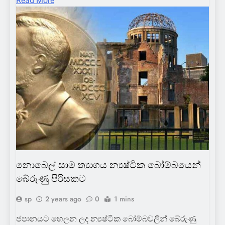
Read More
COLOMBOBUZZ
EDUCATION
FEATURENEWS
FOREIGN
HOT NEWS
SCIENCE
WORLD
නොබෙල් සාම ත්‍යාගය න්‍යෂ්ටික බෝම්බයෙන්
බේරුණු පිරිසකට
sp
2 years ago
0
1 mins
ජපානයට හෙලන ලද න්‍යෂ්ටික බෝම්බවලින් බේරුණු