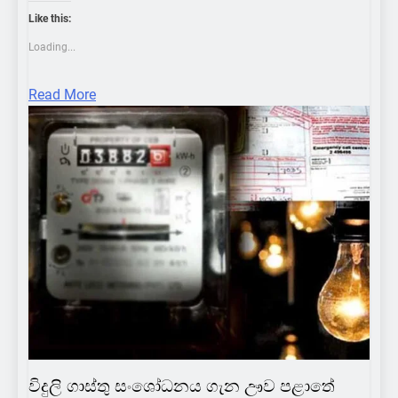
Like this:
Loading...
Read More
COLOMBOBUZZ
ECONOMY
ENERGY
FEATURENEWS
HOT NEWS
LOCAL
SCIENCE
විදුලි ගාස්තු සංශෝධනය ගැන ඌව පළාතේ