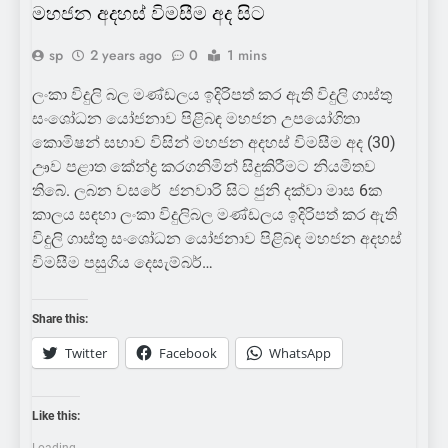
මහජන අදහස් විමසීම අද සිට
sp
2 years ago
0
1 mins
ලංකා විදුලි බල මණ්ඩලය ඉදිරිපත් කර ඇති විදුලි ගාස්තු
සංශෝධන යෝජනාව පිළිබඳ මහජන උපයෝගිතා
කොමිෂන් සභාව විසින් මහජන අදහස් විමසීම අද (30)
ඌව පළාත කේන්ද්‍ර කරගනිමින් සිදුකිරීමට නියමිතව
තිබේ. ලබන වසරේ ජනවාරි සිට ජුනි දක්වා මාස 6ක
කාලය සඳහා ලංකා විදුලිබල මණ්ඩලය ඉදිරිපත් කර ඇති
විදුලි ගාස්තු සංශෝධන යෝජනාව පිළිබඳ මහජන අදහස්
විමසීම පසුගිය දෙසැම්බර්…
Share this:
Twitter
Facebook
WhatsApp
Like this:
Loading...