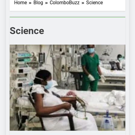
Home
Blog
ColomboBuzz
Science
Science
COLOMBOBUZZ
FEATURENEWS
GOVERNMENT
HOT NEWS
LOCAL
SCIENCE