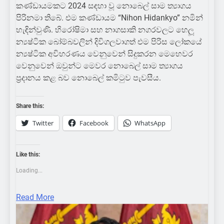
කණ්ඩායමකට 2024 සඳහා වූ නොබෙල් සාම ත්‍යාගය
පිරිනමා තිබේ. එම කණ්ඩායම “Nihon Hidankyo” නමින්
හැඳින්වුණි. හිරෝෂිමා සහ නාගසාකි නගරවලට හෙලූ
න්‍යෂ්ටික බෝම්බවලින් දිවිගලවාගත් එම පිරිස ලෝකයේ
න්‍යෂ්ටික අවිහරණය වෙනුවෙන් සිදුකරන මෙහෙවර
වෙනුවෙන් ඔවුන්ට මෙවර නොබෙල් සාම ත්‍යාගය
ප්‍රදානය කළ බව නොබෙල් කමිටුව පැවසීය.
Share this:
Twitter
Facebook
WhatsApp
Like this:
Loading...
Read More
COLOMBOBUZZ
FEATURENEWS
HOT NEWS
LOCAL