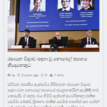
රසායන විද්‍යාව සඳහා වූ නොබෙල් ත්‍යාගය
තිදෙනෙකුට
sp
2 years ago
0
1 mins
ස්වීඩන රාජකීය ඇකඩමිය පිරිනමන රසායන විද්‍යාව
සඳහා වන නොබෙල් ත්‍යාගයේ ජයග්‍රාහකයින් අද (09) නම්
කෙරුණි. ඒ අනුව එය හිමිවී ඇත්තේ අමෙරිකානු ජාතික
ඩේවිඩ් බේකර්, බ්‍රිතාන්‍ය ජාතික ඩෙමිස් හසාබිස් සහ ජෝන්