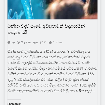
මිනිසා වඳවී යෑමේ අවදානමක් විද්‍යාඥයින්
හෙළිකරයි
sp
2 years ago
0
1 mins
මිනිසාගේ ලිංගිකත්වය නිර්ණය කරන Y වර්ණදේහය
ගෙවුණු වසර මිලියන ගණනක් තුළ වෙනස්කම්වලට
භාජනවී ඇතැයි පර්යේෂණයකින් අනාවරණ වී තිබේ.
අමෙරිකාවේ ජාතික විද්‍යා ඇකඩමියේ පර්යේෂණ වාර්තාව
මගින් අනාවරණය වී ඇත්තේ පසුගිය වසර මිලියන 166
තුළ Y වර්ණදේහයට එහි ජානවලින් වැඩි ප්‍රමාණයක්
අහිමිවී ඇති බවය. ඒ වසර මිලියනයකට ජාන 10ක අහිමි
වීමේ අනුපාතයකිනි. ඒ අනුව වසර මිලියන 4.5ක් තුළදී…
Share this: