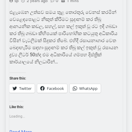
sp
2 years ago
0
1 mins
එළැඹෙන උත්සව සමය තුළ තොරතුරු වෙනස් කරමින්
වෙළෙඳපොළට නිකුත් කිරීමට සූදානම් කර තිබූ
ආනයනික කඩල, සහල්, සහ කල් ඉකුත් වූ රට ඉඳි ගබඩා
කර තිබූ ගබඩා කිහිපයක් පාරිභෝගික කටයුතු අධිකාරිය
විසින් වැටලීමක් සිදුකර තිබේ. එහිදී රසායනාගාර වෙත
බෙදාහැරීම සඳහා සූදානම් කර තිබූ කල් ඉකුත් වූ රසායන
ද්‍රව්‍ය ලීටර් 50ක්ද එම අධිකාරියේ ගම්පහ දිස්ත්‍රික්
කාර්යාලයේ නිලධාරීන්…
Share this:
Twitter
Facebook
WhatsApp
Like this:
Loading...