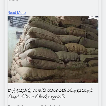
Read More
BUSINESS
COLOMBOBUZZ
FEATURENEWS
HOT NEWS
LOCAL
SCIENCE
කල් ඉකුත් වූ භාණ්ඩ තොගයක් වෙළඳපොළට
නිකුත් කිරීමට තිබියදී හසුවෙයි