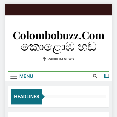
Skip
to
content
Colombobuzz.com
කොළොඹ හඬ
RANDOM NEWS
MENU
HEADLINES