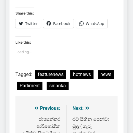
Share this:
Twitter
Facebook
WhatsApp
Like this:
Loading...
Tagged:
featurenews
hotnews
news
Parliment
srilanka
Previous:
Next:
Post
navigation
ජාත්‍යන්තර
රට සිහින පෙන්වා
පාරිභෝගික
මුදල් ගැරූ