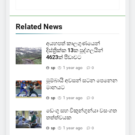
Related News
අයහපත් කාලගුණයෙන්
දිස්ත්‍රික්ක 13ක පුද්ගලයින්
4623ක් පීඩාවට
sp
1 year ago
0
මුම්බායි අවසන් සටන පෙනෙන
මානයට
sp
1 year ago
0
ඩෙංගු සහ විකුන්ගුන්යා වසංගත
තත්ත්වයක
sp
1 year ago
0