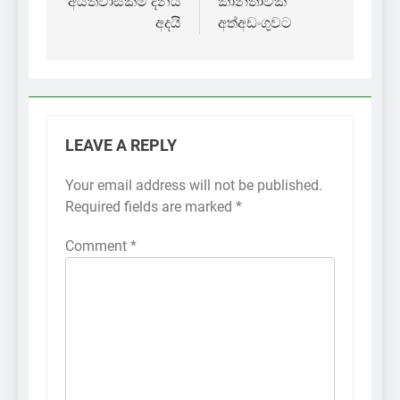
අයිතිවාසිකම් දිනය
කාන්තාවක්
අදයි
අත්අඩංගුවට
LEAVE A REPLY
Your email address will not be published.
Required fields are marked
*
Comment
*