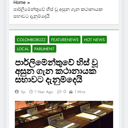
Home
පාර්ලිමේන්තුවේ හිස් වූ අසුන ගැන කථානායක
සභාවට දැනුම්දෙයි
COLOMBOBUZZ
FEATURENEWS
HOT NEWS
LOCAL
PARLIMENT
පාර්ලිමේන්තුවේ හිස් වූ
අසුන ගැන කථානායක
සභාවට දැනුම්දෙයි
0
Sp
1 Year Ago
1 Mins