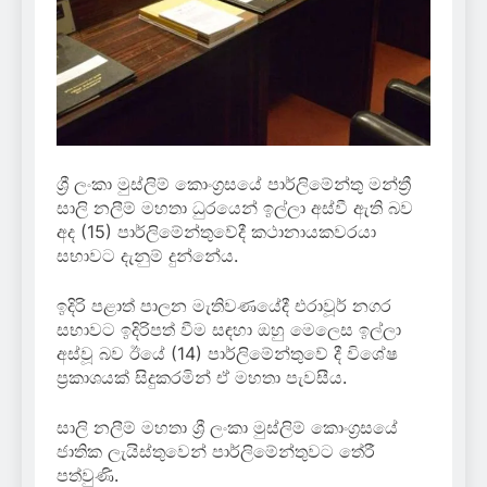
ශ්‍රී ලංකා මුස්ලිම් කොංග්‍රසයේ පාර්ලිමේන්තු මන්ත්‍රී
සාලි නලීම් මහතා ධුරයෙන් ඉල්ලා අස්වී ඇති බව
අද (15) පාර්ලිමේන්තුවේදී කථානායකවරයා
සභාවට දැනුම් දුන්නේය.
ඉදිරි පළාත් පාලන මැතිවණයේදී එරාවූර් නගර
සභාවට ඉදිරිපත් වීම සඳහා ඔහු මෙලෙස ඉල්ලා
අස්වූ බව ඊයේ (14) පාර්ලිමේන්තුවේ දී විශේෂ
ප්‍රකාශයක් සිදුකරමින් ඒ මහතා පැවසීය.
සාලි නලීම් මහතා ශ්‍රී ලංකා මුස්ලිම් කොංග්‍රසයේ
ජාතික ලැයිස්තුවෙන් පාර්ලිමේන්තුවට තේරී
පත්වුණි.