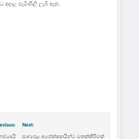
 අදාළ පැමිණිලි ලැබී ඇත.
evious:
Next:
ුම්දෙයි
සා/පෙළ අපේක්ෂකයින්ට මතක්කිරීමක්