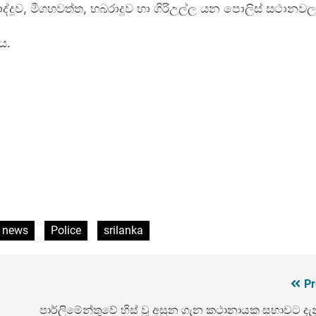
්දූව, මීගහවත්ත, හබරාදූව හා ගිරිඋල්ල යන පොලිස් සථානවලට
ය.
news
Police
srilanka
Pr
පාර්ලිමේන්තුවේ හිස් වූ අසුන ගැන කථානායක සභාවට දැන