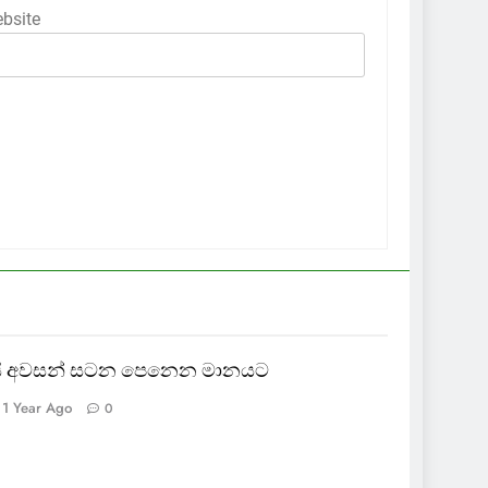
bsite
ායි අවසන් සටන පෙනෙන මානයට
1 Year Ago
0