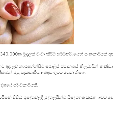
1,340,000ක මුදලක් වංචා කිරීම සම්බන්ධයෙන් සැකකාරියක් අ
3කට අදාළව නාරහේන්පිට පොලිස් ස්ථානයේ නිලධාරීන් කණ්ඩාය
ීමෙන් පසු සැකකාරිය අත්අඩංගුවට ගෙන තිබේ.
දේශයේ පදිංචිකාරියකි.
වයිනේ විවිධ ප්‍රදේශවලදී පුද්ගලයින්ට විදෙස්ගත කරන බවට පො