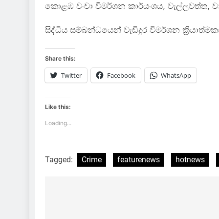
කොළඹ වංචා විමර්ශන කාර්යංශය, වැල්ලවත්ත, වාද
සිද්ධිය සම්බන්ධයෙන් වැඩිදුර විමර්ශන ක්‍රියාත්මක
Share this:
Twitter
Facebook
WhatsApp
Like this:
Loading...
Tagged:
Crime
featurenews
hotnews
Post
navigation