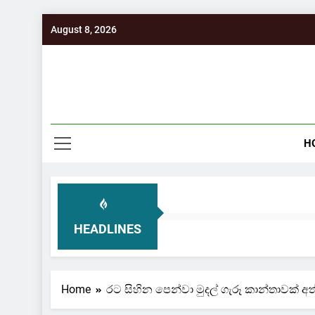
Skip
August 8, 2026
to
content
H
HEADLINES
Home
රට සිහින පෙන්වා මුදල් ගැරූ කාන්තාවක් අ