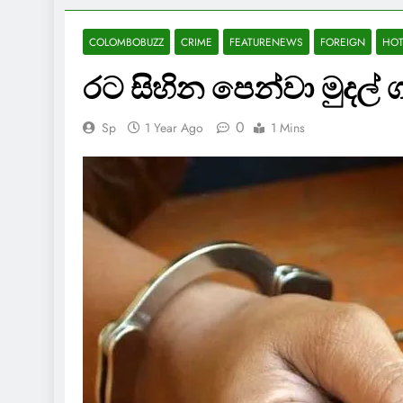
COLOMBOBUZZ
CRIME
FEATURENEWS
FOREIGN
HO
රට සිහින පෙන්වා මුදල් 
0
Sp
1 Year Ago
1 Mins