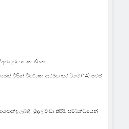
ත්අඩංගුවට ගෙන තිබේ.
මක් විසින් විමර්ශන ආරම්භ කර ඊයේ (14) සවස්
රොන්දු ලබාදී මුදල් වංචා කිරීම් සම්බන්ධයෙන්