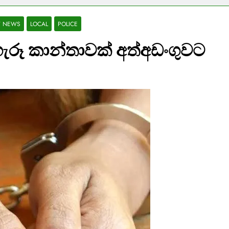
T NEWS
LOCAL
POLICE
ගැරූ කාන්තාවක් අත්අඩංගුවට