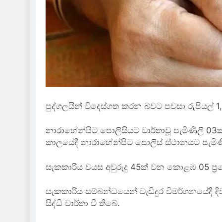
පුද්ගලයින් විදෙස්ගත කරන බවට පවසා රුපියල් 
නාරාහේන්පිට පොලිසියට වාර්තාවූ පැමිණිලි 0
කාලයේදී නාරාහේන්පිට පොලිස් ස්ථානයට පැමිණ
සැකකාරිය වයස අවුරුදු 45ක් වන කොළඹ 05 ප්‍ර
සැකකාරිය සම්බන්ධයෙන් වැඩිදුර විමර්ශනයේදී දි
සිද්ධි වාර්තා වී තිබේ.